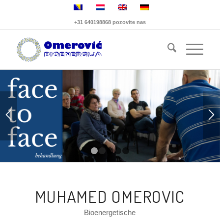
+31 640198868 pozovite nas
1
2
3
4
5
MUHAMED OMEROVIC
Bioenergetische