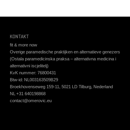
KONTAKT
fit & more now
Overige paramedische praktijken en alternatieve genezers
(Ostala paramedicinska praksa – alternativna medicina i
alternativni iscjelitelj)
KvK nummer: 76800431
Btw-id: NL003163509B29
Broekhovenseweg 159-11, 5021 LD Tilburg, Nederland
NL +31 640198868
contact@omerovic.eu