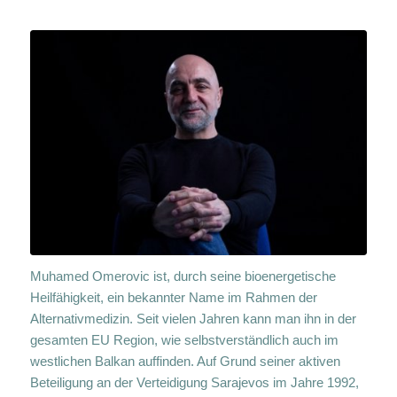
Muhamed Omerovic ist, durch seine bioenergetische
Heilfähigkeit, ein bekannter Name im Rahmen der
Alternativmedizin. Seit vielen Jahren kann man ihn in der
gesamten EU Region, wie selbstverständlich auch im
westlichen Balkan auffinden. Auf Grund seiner aktiven
Beteiligung an der Verteidigung Sarajevos im Jahre 1992,