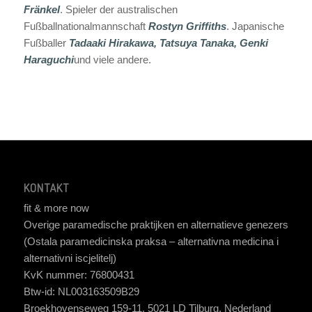
Fränkel
. Spieler der australischen
Fußballnationalmannschaft
Rostyn Griffiths
. Japanische
Fußballer
Tadaaki Hirakawa, Tatsuya Tanaka, Genki
Haraguchi
und viele andere.
KONTAKT
fit & more now
Overige paramedische praktijken en alternatieve genezers
(Ostala paramedicinska praksa – alternativna medicina i
alternativni iscjelitelj)
KvK nummer: 76800431
Btw-id: NL003163509B29
Broekhovenseweg 159-11, 5021 LD Tilburg, Nederland