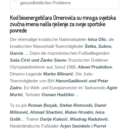
gesundheitlichen Probleme
Kod bioenergetičara Omerovića su mnoga svjetska
zvučna imena našla rješenje za svoje sportske
povrede
Der ehemalige kroatische Nationalspieler
Ivica Olic
, die
kroatischen Wasserball-Teammitglieder
Šetka, Sukno,
Garcia
… Dann die mazedonischen Fußballlegenden
Saša Ćirić und Žanko Savov.
Russischer Goldener
Olympiateilnehmer aus Seoul 1988.
Alexei Prudnikov
.
Dinamo-Legende
Marko Mlinarić
. Die Judo-
Teammitglieder von BiH
Harun
Sadiković und Petar
Zadro
. Ex-Welt- und Europameister im Taekwondo
Agim
Murtić
, Torhüter
Osman Hadžikić
…
Tu su još
Roman Bezjak, Stefan Ristovski, Damir
Milinović, Ahmad Sharbini, Mateo Hrvatin, Ivica
Golik
… Trainer
Darije Kalezić
,
Miodrag Radulović
.
Niederländische Fußballer
Arjen Swinkels i Purrel