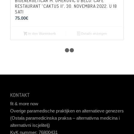
BIOENERGETIČAR M. OMEROVIĆ U BEČU: CAFE
RESTAURANT “CAKTUS II“, 30. NOVEMBRA 2022. U 18
SATI
75.00
€
In den Warenkorb
Details anzeigen
1
2
3
KONTAKT
fit & more now
Overige paramedische praktijken en alternatieve genezers
(Ostala paramedicinska praksa – alternativna medicina i
alternativni iscjelitelj)
KvK nummer: 76800431