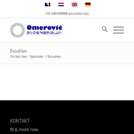
+31 640198868 pozovite nas
Bezahlen
Du bist hier:
Startseite
/
Bezahlen
KONTAKT
fit & more now