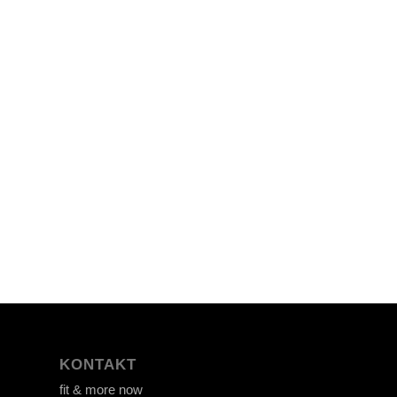
KONTAKT
fit & more now