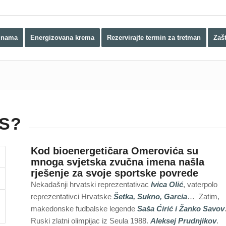
 nama
Energizovana krema
Rezervirajte termin za tretman
Zaš
S?
Kod bioenergetičara Omerovića su
mnoga svjetska zvučna imena našla
rješenje za svoje sportske povrede
Nekadašnji hrvatski reprezentativac
Ivica Olić
, vaterpolo
reprezentativci Hrvatske
Šetka, Sukno, Garcia
… Zatim,
makedonske fudbalske legende
Saša Ćirić i Žanko Savov
Ruski zlatni olimpijac iz Seula 1988.
Aleksej Prudnjikov
.