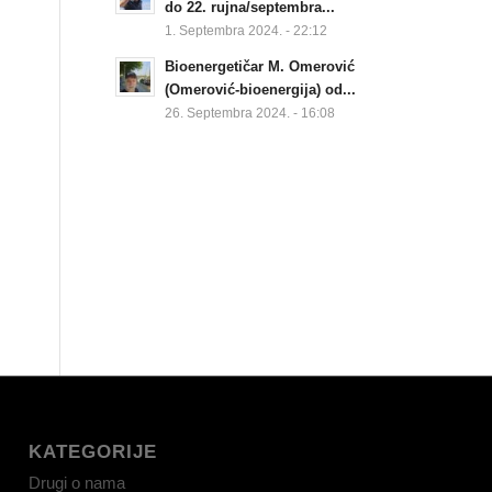
do 22. rujna/septembra...
1. Septembra 2024. - 22:12
Bioenergetičar M. Omerović
(Omerović-bioenergija) od...
26. Septembra 2024. - 16:08
KATEGORIJE
Drugi o nama