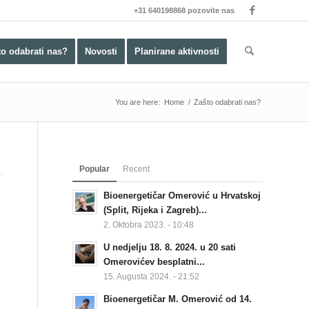
+31 640198868 pozovite nas
to odabrati nas?
Novosti
Planirane aktivnosti
You are here:
Home
/
Zašto odabrati nas?
Popular
Recent
Bioenergetičar Omerović u Hrvatskoj
(Split, Rijeka i Zagreb)...
2. Oktobra 2023. - 10:48
U nedjelju 18. 8. 2024. u 20 sati
Omerovićev besplatni...
15. Augusta 2024. - 21:52
.
Bioenergetičar M. Omerović od 14.