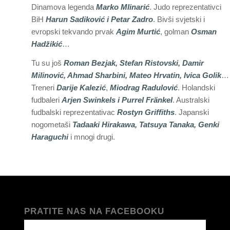
Dinamova legenda
Marko Mlinarić
. Judo reprezentativci
BiH
Harun
Sadiković i Petar Zadro
. Bivši svjetski i
evropski tekvando prvak
Agim Murtić
, golman
Osman
Hadžikić
…
Tu su još
Roman Bezjak, Stefan Ristovski, Damir
Milinović, Ahmad Sharbini, Mateo Hrvatin, Ivica Golik
…
Treneri
Darije Kalezić
,
Miodrag Radulović
. Holandski
fudbaleri
Arjen Swinkels i Purrel Fränkel
. Australski
fudbalski reprezentativac
Rostyn Griffiths
. Japanski
nogometaši
Tadaaki Hirakawa, Tatsuya Tanaka, Genki
Haraguchi
i mnogi drugi.
PRATITE NAS NA FACEBOOKU