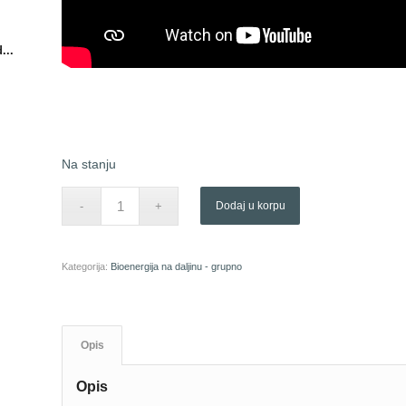
...
Na stanju
Dodaj u korpu
Kategorija:
Bioenergija na daljinu - grupno
Opis
Opis