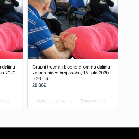
 daljinu
Grupni tretman bioenergijom na daljinu
una 2020.
za ograničen broj osoba, 15. jula 2020.
u 20 sati
20.00
€
etails
Dodaj u korpu
Show Details