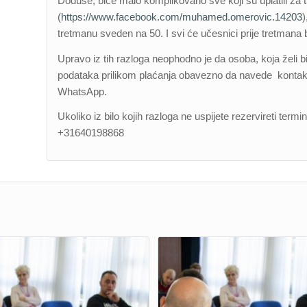
Doduše, biće malo komplikovano sve koji su uplatili za 
(
https://www.facebook.com/muhamed.omerovic.14203
)
tretmanu sveden na 50. I svi će učesnici prije tretmana b
Upravo iz tih razloga neophodno je da osoba, koja želi
podataka prilikom plaćanja obavezno da navede kontakt br
WhatsApp.
Ukoliko iz bilo kojih razloga ne uspijete rezervireti ter
+31640198868