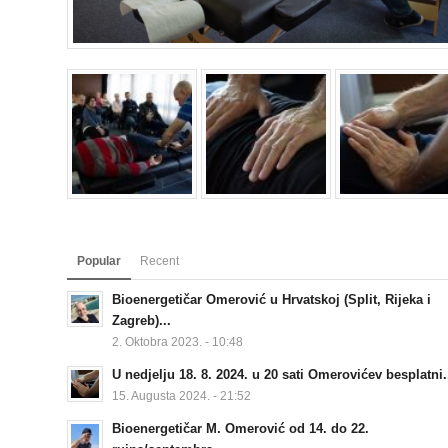
Popular
Recent
Bioenergetičar Omerović u Hrvatskoj (Split, Rijeka i
Zagreb)...
2. Oktobra 2023. - 10:48
U nedjelju 18. 8. 2024. u 20 sati Omerovićev besplatni.
15. Augusta 2024. - 21:52
Bioenergetičar M. Omerović od 14. do 22.