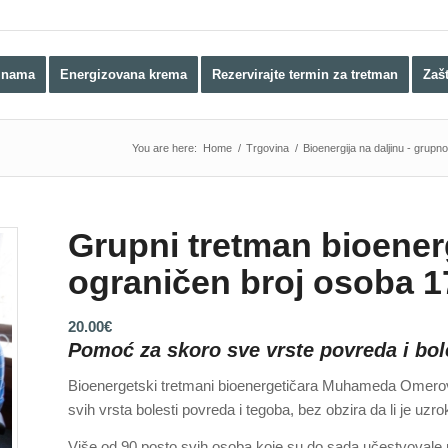
 nama
Energizovana krema
Rezervirajte termin za tretman
Zaš
You are here:
Home
/
Trgovina
/
Bioenergija na daljinu - grupno
Grupni tretman bioener
ograničen broj osoba 17.
20.00
€
Pomoć za skoro sve vrste povreda i bol
Bioenergetski tretmani bioenergetičara Muhameda Omerović
svih vrsta bolesti povreda i tegoba, bez obzira da li je uzro
Više od 90 posto svih osoba koje su do sada učestvoval