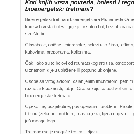
Kod kojih vrsta povreda, bolesti i t
bioenergetski tretmani?
Bioenergetski tretmani bioenergetičara Muhameda Omero
kod svih vrsta bolesti gdje je prisutna bol, bez obzira da
sve što boli.
Glavobolje, obične i migrenske, bolovi u križima, leđi
kukovima, preponama, koljenima.
Čak i ako su to bolovi od reumatskog artritisa, osteoporo
u znatnom dijelu ublažene ili potpuno uklonjene.
Osobe sa vrtoglavicom, oslabljenim imunitetom, petnim tr
razne anksioznosti, fobije, Osobe koje su pod velikim 
bioenergetske tretmane.
Opekotine, posjekotine, postoperativni problemi. Problem
trbuhu (želučani problemi, masna jetra, lijena crijeva…
još mnogo toga.
Tretmanima je moguće tretirati i djecu.