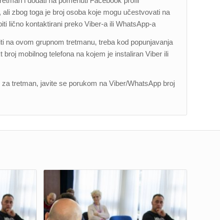
tretman i dodati na pomenuti Facebook profil
, ali zbog toga je broj osoba koje mogu učestvovati na
iti lično kontaktirani preko Viber-a ili WhatsApp-a
 biti na ovom grupnom tretmanu, treba kod popunjavanja
oj mobilnog telefona na kojem je instaliran Viber ili
min za tretman, javite se porukom na Viber/WhatsApp broj