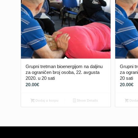
Grupni tretman bioenergijom na daljinu
Grupni tr
za ograničen broj osoba, 22. avgusta
za ograni
2020. u 20 sati
20 sati
20.00
€
20.00
€
Dodaj u korpu
Show Details
Dodaj