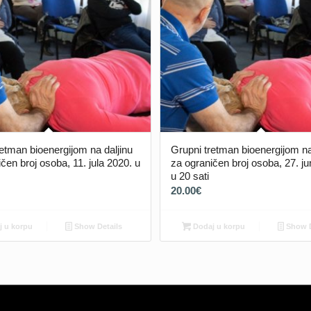
etman bioenergijom na daljinu
Grupni tretman bioenergijom na
čen broj osoba, 11. jula 2020. u
za ograničen broj osoba, 27. j
u 20 sati
20.00
€
 u korpu
Show Details
Dodaj u korpu
Show D