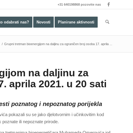
+31 640198868 pozovite nas
to odabrati nas?
Novosti
Planirane aktivnosti
/
Grupni tretman bioenergijom na daljinu za ograničen broj osoba 17. aprila ...
gijom na daljinu za
 aprila 2021. u 20 sati
esti poznatog i nepoznatog porijekla
a pokazali su se jako djelotvornim i učinkovitim kod
k poznate ili nepoznate prirode.
e na tretmanima bioenergetičara Muhameda Omerovića još