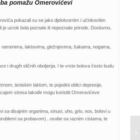
egoba pomažu Omerovićevi
vića pokazali su se jako djelotvornim i učinkovitim
 li je uzrok bola poznate ili nepoznate prirode. Doslovno,
ma, ramenima, laktovima, gležnjevima, šakama, nogama,
ze i drugih sličnih oboljenja. I te vrste bolova često budu
nom, teniskim laktom, te pojedini oblici depresije,
uticajem stresa takođe mogu koristiti Omerovićeve
i sa disajnim organima, sinusi, uho, grlo, nos, bolovi u
. problemi sa probavom) , osobe sa raznim cistama, te