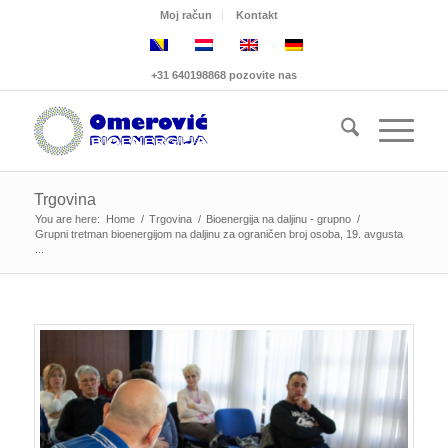
Moj račun
Kontakt
+31 640198868 pozovite nas
Trgovina
You are here:
Home
/
Trgovina
/
Bioenergija na daljinu - grupno
/
Grupni tretman bioenergijom na daljinu za ograničen broj osoba, 19. avgusta
...