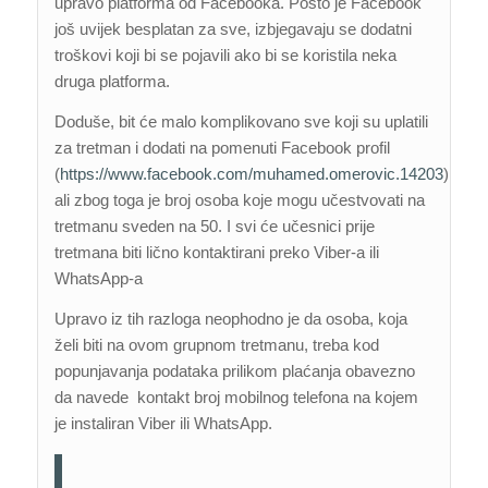
upravo platforma od Facebooka. Pošto je Facebook
još uvijek besplatan za sve, izbjegavaju se dodatni
troškovi koji bi se pojavili ako bi se koristila neka
druga platforma.
Doduše, bit će malo komplikovano sve koji su uplatili
za tretman i dodati na pomenuti Facebook profil
(
https://www.facebook.com/muhamed.omerovic.14203
),
ali zbog toga je broj osoba koje mogu učestvovati na
tretmanu sveden na 50. I svi će učesnici prije
tretmana biti lično kontaktirani preko Viber-a ili
WhatsApp-a
Upravo iz tih razloga neophodno je da osoba, koja
želi biti na ovom grupnom tretmanu, treba kod
popunjavanja podataka prilikom plaćanja obavezno
da navede kontakt broj mobilnog telefona na kojem
je instaliran Viber ili WhatsApp.