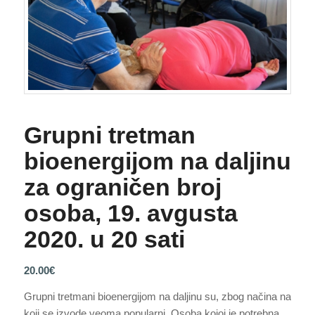
Grupni tretman
bioenergijom na daljinu
za ograničen broj
osoba, 19. avgusta
2020. u 20 sati
20.00
€
Grupni tretmani bioenergijom na daljinu su, zbog načina na
koji se izvode veoma popularni. Osoba kojoj je potrebna