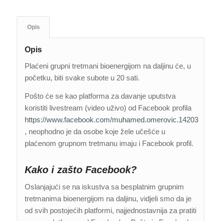
Opis
Opis
Plaćeni grupni tretmani bioenergijom na daljinu će, u
početku, biti svake subote u 20 sati.
Pošto će se kao platforma za davanje uputstva
koristiti livestream (video uživo) od Facebook profila
https://www.facebook.com/muhamed.omerovic.14203
, neophodno je da osobe koje žele učešće u
plaćenom grupnom tretmanu imaju i Facebook profil.
Kako i zašto Facebook?
Oslanjajući se na iskustva sa besplatnim grupnim
tretmanima bioenergijom na daljinu, vidjeli smo da je
od svih postojećih platformi, najjednostavnija za pratiti