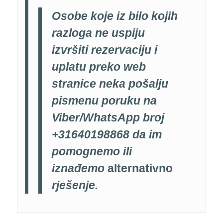
Osobe koje iz bilo kojih
razloga ne uspiju
izvršiti rezervaciju i
uplatu preko web
stranice neka pošalju
pismenu poruku na
Viber/WhatsApp broj
+31640198868 da im
pomognemo ili
iznađemo
alternativno
rješenje.