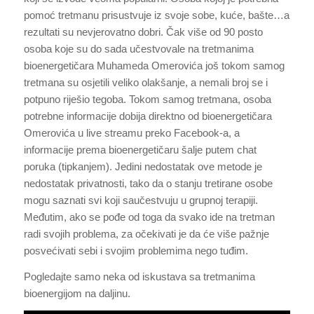
pomoć tretmanu prisustvuje iz svoje sobe, kuće, bašte…a
rezultati su nevjerovatno dobri. Čak više od 90 posto
osoba koje su do sada učestvovale na tretmanima
bioenergetičara Muhameda Omerovića još tokom samog
tretmana su osjetili veliko olakšanje, a nemali broj se i
potpuno riješio tegoba. Tokom samog tretmana, osoba
potrebne informacije dobija direktno od bioenergetičara
Omerovića u live streamu preko Facebook-a, a
informacije prema bioenergetičaru šalje putem chat
poruka (tipkanjem). Jedini nedostatak ove metode je
nedostatak privatnosti, tako da o stanju tretirane osobe
mogu saznati svi koji saučestvuju u grupnoj terapiji.
Međutim, ako se pođe od toga da svako ide na tretman
radi svojih problema, za očekivati je da će više pažnje
posvećivati sebi i svojim problemima nego tuđim.
Pogledajte samo neka od iskustava sa tretmanima
bioenergijom na daljinu.