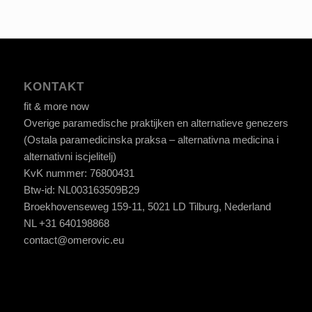
KONTAKT
fit & more now
Overige paramedische praktijken en alternatieve genezers
(Ostala paramedicinska praksa – alternativna medicina i
alternativni iscjelitelj)
KvK nummer: 76800431
Btw-id: NL003163509B29
Broekhovenseweg 159-11, 5021 LD Tilburg, Nederland
NL +31 640198868
contact@omerovic.eu