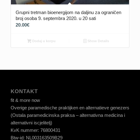
Grupni tretman bioenergijom na daljinu za ograničen
broj osoba 9. septembra 2020. u 20 sati
20.00
€
Dodaj u korpu
Show Details
KONTAKT
fit & more now
Overige paramedische praktijken en alternatieve genezers
(Ostala paramedicinska praksa – alternativna medicina i
alternativni iscjelitelj)
KvK nummer: 76800431
Btw-id: NL003163509B29