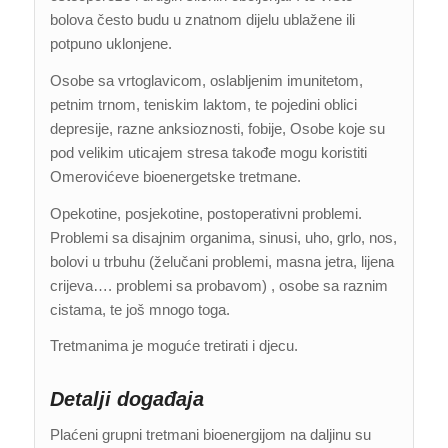
bolova često budu u znatnom dijelu ublažene ili
potpuno uklonjene.
Osobe sa vrtoglavicom, oslabljenim imunitetom,
petnim trnom, teniskim laktom, te pojedini oblici
depresije, razne anksioznosti, fobije, Osobe koje su
pod velikim uticajem stresa takođe mogu koristiti
Omerovićeve bioenergetske tretmane.
Opekotine, posjekotine, postoperativni problemi.
Problemi sa disajnim organima, sinusi, uho, grlo, nos,
bolovi u trbuhu (želučani problemi, masna jetra, lijena
crijeva…. problemi sa probavom) , osobe sa raznim
cistama, te još mnogo toga.
Tretmanima je moguće tretirati i djecu.
Detalji događaja
Plaćeni grupni tretmani bioenergijom na daljinu su