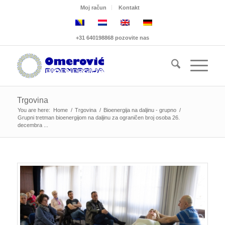
Moj račun
Kontakt
+31 640198868 pozovite nas
Trgovina
You are here:
Home
/
Trgovina
/
Bioenergija na daljinu - grupno
/
Grupni tretman bioenergijom na daljinu za ograničen broj osoba 26.
decembra ...