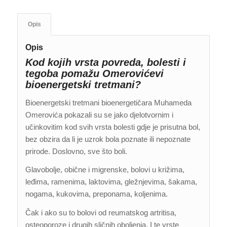
Opis
Opis
Kod kojih vrsta povreda, bolesti i
tegoba pomažu Omerovićevi
bioenergetski tretmani?
Bioenergetski tretmani bioenergetičara Muhameda
Omerovića pokazali su se jako djelotvornim i
učinkovitim kod svih vrsta bolesti gdje je prisutna bol,
bez obzira da li je uzrok bola poznate ili nepoznate
prirode. Doslovno, sve što boli.
Glavobolje, obične i migrenske, bolovi u križima,
leđima, ramenima, laktovima, gležnjevima, šakama,
nogama, kukovima, preponama, koljenima.
Čak i ako su to bolovi od reumatskog artritisa,
osteoporoze i drugih sličnih oboljenja. I te vrste