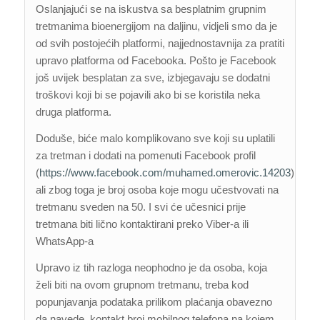
Oslanjajući se na iskustva sa besplatnim grupnim
tretmanima bioenergijom na daljinu, vidjeli smo da je
od svih postojećih platformi, najjednostavnija za pratiti
upravo platforma od Facebooka. Pošto je Facebook
još uvijek besplatan za sve, izbjegavaju se dodatni
troškovi koji bi se pojavili ako bi se koristila neka
druga platforma.
Doduše, biće malo komplikovano sve koji su uplatili
za tretman i dodati na pomenuti Facebook profil
(
https://www.facebook.com/muhamed.omerovic.14203
),
ali zbog toga je broj osoba koje mogu učestvovati na
tretmanu sveden na 50. I svi će učesnici prije
tretmana biti lično kontaktirani preko Viber-a ili
WhatsApp-a
Upravo iz tih razloga neophodno je da osoba, koja
želi biti na ovom grupnom tretmanu, treba kod
popunjavanja podataka prilikom plaćanja obavezno
da navede kontakt broj mobilnog telefona na kojem