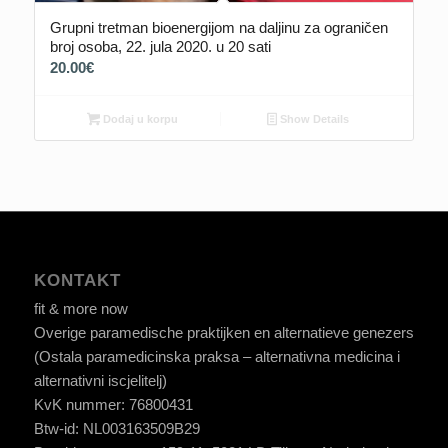
Grupni tretman bioenergijom na daljinu za ograničen
broj osoba, 22. jula 2020. u 20 sati
20.00
€
Dodaj u korpu
Show Details
KONTAKT
fit & more now
Overige paramedische praktijken en alternatieve genezers
(Ostala paramedicinska praksa – alternativna medicina i
alternativni iscjelitelj)
KvK nummer: 76800431
Btw-id: NL003163509B29