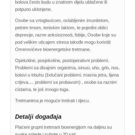
bolova često budu u znatnom dijelu ublažene ili
potpuno uklonjene.
Osobe sa vrtoglavicom, oslabljenim imunitetom,
petnim trnom, teniskim laktom, te pojedini oblici
depresije, razne anksioznosti, fobije, Osobe koje su
pod velikim uticajem stresa takođe mogu koristiti
Omerovićeve bioenergetske tretmane.
Opekotine, posjekotine, postoperativni problemi.
Problemi sa disajnim organima, sinusi, uho, grlo, nos,
bolovi u trbuhu (želučani problemi, masna jetra, lijena
crijeva…. problemi sa probavom) , osobe sa raznim
cistama, te još mnogo toga.
Tretmanima je moguće tretirati i djecu.
Detalji događaja
Plaćeni grupni tretmani bioenergijom na daljinu su
svake srijede i subote u 20 sati.