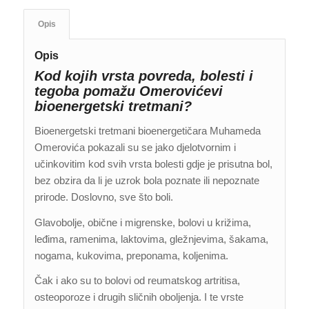
Opis
Opis
Kod kojih vrsta povreda, bolesti i
tegoba pomažu Omerovićevi
bioenergetski tretmani?
Bioenergetski tretmani bioenergetičara Muhameda
Omerovića pokazali su se jako djelotvornim i
učinkovitim kod svih vrsta bolesti gdje je prisutna bol,
bez obzira da li je uzrok bola poznate ili nepoznate
prirode. Doslovno, sve što boli.
Glavobolje, obične i migrenske, bolovi u križima,
leđima, ramenima, laktovima, gležnjevima, šakama,
nogama, kukovima, preponama, koljenima.
Čak i ako su to bolovi od reumatskog artritisa,
osteoporoze i drugih sličnih oboljenja. I te vrste