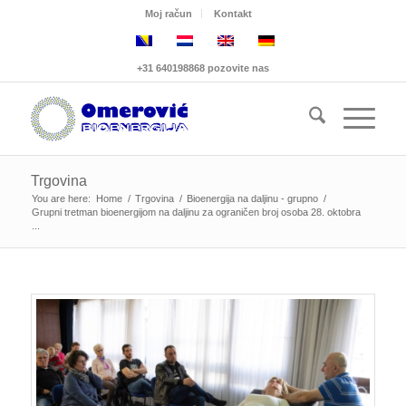
Moj račun
Kontakt
+31 640198868 pozovite nas
Trgovina
You are here:
Home
/
Trgovina
/
Bioenergija na daljinu - grupno
/
Grupni tretman bioenergijom na daljinu za ograničen broj osoba 28. oktobra
...