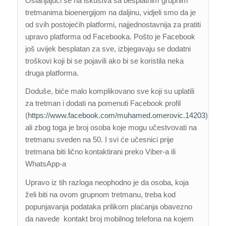
Oslanjajući se na iskustva sa besplatnim grupnim
tretmanima bioenergijom na daljinu, vidjeli smo da je
od svih postojećih platformi, najjednostavnija za pratiti
upravo platforma od Facebooka. Pošto je Facebook
još uvijek besplatan za sve, izbjegavaju se dodatni
troškovi koji bi se pojavili ako bi se koristila neka
druga platforma.
Doduše, biće malo komplikovano sve koji su uplatili
za tretman i dodati na pomenuti Facebook profil
(
https://www.facebook.com/muhamed.omerovic.14203
),
ali zbog toga je broj osoba koje mogu učestvovati na
tretmanu sveden na 50. I svi će učesnici prije
tretmana biti lično kontaktirani preko Viber-a ili
WhatsApp-a
Upravo iz tih razloga neophodno je da osoba, koja
želi biti na ovom grupnom tretmanu, treba kod
popunjavanja podataka prilikom plaćanja obavezno
da navede kontakt broj mobilnog telefona na kojem