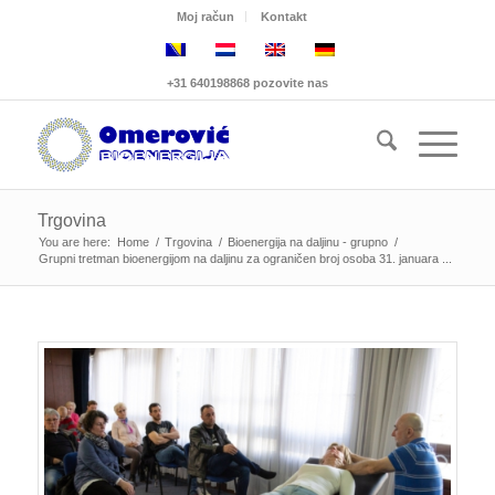
Moj račun
Kontakt
+31 640198868 pozovite nas
Trgovina
You are here:
Home
/
Trgovina
/
Bioenergija na daljinu - grupno
/
Grupni tretman bioenergijom na daljinu za ograničen broj osoba 31. januara ...