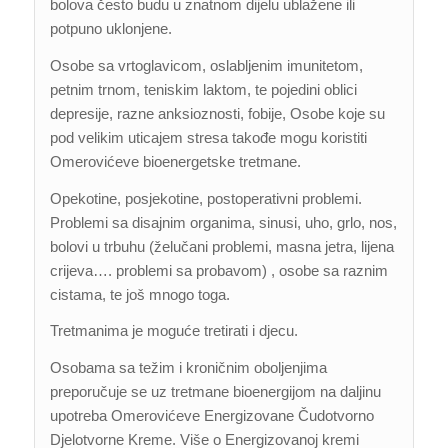
bolova često budu u znatnom dijelu ublažene ili
potpuno uklonjene.
Osobe sa vrtoglavicom, oslabljenim imunitetom,
petnim trnom, teniskim laktom, te pojedini oblici
depresije, razne anksioznosti, fobije, Osobe koje su
pod velikim uticajem stresa takođe mogu koristiti
Omerovićeve bioenergetske tretmane.
Opekotine, posjekotine, postoperativni problemi.
Problemi sa disajnim organima, sinusi, uho, grlo, nos,
bolovi u trbuhu (želučani problemi, masna jetra, lijena
crijeva…. problemi sa probavom) , osobe sa raznim
cistama, te još mnogo toga.
Tretmanima je moguće tretirati i djecu.
Osobama sa težim i kroničnim oboljenjima
preporučuje se uz tretmane bioenergijom na daljinu
upotreba Omerovićeve Energizovane Čudotvorno
Djelotvorne Kreme. Više o Energizovanoj kremi