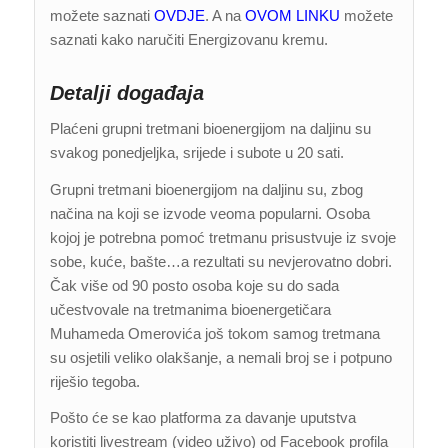
možete saznati
OVDJE
. A na
OVOM LINKU
možete
saznati kako naručiti Energizovanu kremu.
Detalji događaja
Plaćeni grupni tretmani bioenergijom na daljinu su
svakog ponedjeljka, srijede i subote u 20 sati.
Grupni tretmani bioenergijom na daljinu su, zbog
načina na koji se izvode veoma popularni. Osoba
kojoj je potrebna pomoć tretmanu prisustvuje iz svoje
sobe, kuće, bašte…a rezultati su nevjerovatno dobri.
Čak više od 90 posto osoba koje su do sada
učestvovale na tretmanima bioenergetičara
Muhameda Omerovića još tokom samog tretmana
su osjetili veliko olakšanje, a nemali broj se i potpuno
riješio tegoba.
Pošto će se kao platforma za davanje uputstva
koristiti livestream (video uživo) od Facebook profila