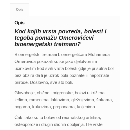
Opis
Opis
Kod kojih vrsta povreda, bolesti i
tegoba pomažu Omerovićevi
bioenergetski tretmani?
Bioenergetski tretmani bioenergetičara Muhameda
Omerovića pokazali su se jako djelotvornim i
učinkovitim kod svih vrsta bolesti gdje je prisutna bol,
bez obzira da li je uzrok bola poznate ili nepoznate
prirode. Doslovno, sve što boli.
Glavobolje, obične i migrenske, bolovi u križima,
leđima, ramenima, laktovima, gležnjevima, šakama,
nogama, kukovima, preponama, koljenima.
Čak i ako su to bolovi od reumatskog artritisa,
osteoporoze i drugih sličnih oboljenja. I te vrste