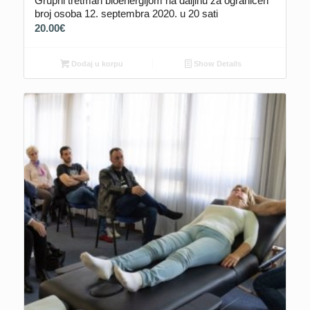
Grupni tretman bioenergijom na daljinu za ograničen
broj osoba 12. septembra 2020. u 20 sati
20.00
€
Dodaj u korpu
Show Details