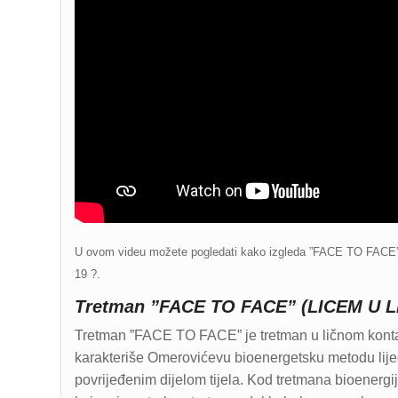
U ovom videu možete pogledati kako izgleda ”FACE TO FACE” (l
19 ?.
Tretman ”FACE TO FACE” (LICEM U LICE
Tretman ”FACE TO FACE” je tretman u ličnom konta
karakteriše Omerovićevu bioenergetsku metodu liječ
povrijeđenim dijelom tijela. Kod tretmana bioenergi