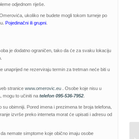
bleme odjednom riješe.
 Omerovića, ukoliko ne budete mogli tokom turneje po
nu.
Pojedinačni ili grupni
.
osoba je dodatno ograničen, tako da će za svaku lokaciju
.
e unaprijed ne rezerviraju termin za tretman neće biti u
web stranice
www.omerovic.eu
. Osobe koje nisu u
, mogu to učiniti na
telefon 095-536-7952
.
 su obimniji. Pored imena i prezimena te broja telefona,
ranje izvrše preko interneta morat će upisati i adresu od
o da nemate simptome koje obično imaju osobe