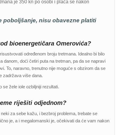
retmana je 350 kn po osobi i plaća se nakon
 poboljšanje, nisu obavezne platiti
kod bioenergetičara Omerovića?
sustvovati određenom broju tretmana. Idealno bi bilo
 danom, doći četiri puta na tretman, pa da se napravi
vi. To, naravno, trenutno nije moguće s obzirom da se
je zadržava više dana.
 žele iole ozbiljniji rezultati.
leme riješiti odjednom?
neki za sebe kažu, i bezbroj problema, trebate se
elogično je, a i megalomanski je, očekivati da će vam nakon