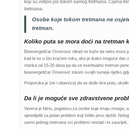
koji su vidljivi još tokom samog tretmana. Cijena t
tretmana.
Osobe koje tokom tretmana ne osjete
tretman.
Koliko puta se mora doći na tretman 
Bioenergetičar Omerović nikad ne kaže da neko mora pri
kad bi se u što kraćem roku, ako je ikako moguće dan za
stanka od 15-20 dana pa da se eventualno tretman pono
bioenergetičar Omerović tokom svojih turneja rijetko gd
Preporuka je (ne i obaveza) da se dođe dva puta, ukoliko se
Da li je moguće sve zdravstvene prob
Veoma je bitno, pogotovu za osobe koje imaju mnogo, a 
opredijeliti za jedan problem koji želite prvo riješiti. N
samo jednog tretmana svi problemi nestati i to zauvijek.