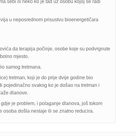
 sebi ili neko ko je tad uz osobu kojoj se radi
 odvija u neposrednom prisustvu bioenergetičara
ovića da terapija počinje, osobe koje su podvrgnute
 bolno mjesto.
 dio samog tretmana.
lice) tretman, koji je do prije dvije godine bio
di pojedinačno svakog ko je došao na tretman i
laže dlanove.
 gdje je problem, i polaganje dlanova, još tokom
osoba došla nestaje ili se znatno reducira.