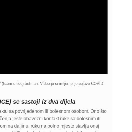
icem u lice) tretman. Video je snimljen prije pojave COVID-
) se sastoji iz dva dijela
ktu sa povrijeđenom ili bolesnom osobom. Ono što
enja jeste obavezni kontakt ruke sa bolesnim ili
jom na daljinu, ruku na bolno mjesto stavlja onaj