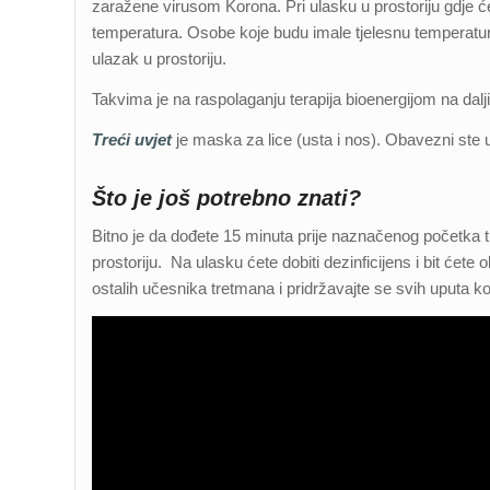
zaražene virusom Korona. Pri ulasku u prostoriju gdje ć
temperatura. Osobe koje budu imale tjelesnu temperatur
ulazak u prostoriju.
Takvima je na raspolaganju terapija bioenergijom na dalj
Treći uvjet
je maska za lice (usta i nos). Obavezni ste u
Što je još potrebno znati?
Bitno je da dođete 15 minuta prije naznačenog početka 
prostoriju. Na ulasku ćete dobiti dezinficijens i bit ćete
ostalih učesnika tretmana i pridržavajte se svih uputa ko