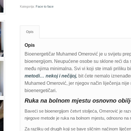
Kategorija:
Face to face
Opis
Opis
Bioenergetičar Muhamed Omerović je u svijetu prepo
bioenergijom. Neupućene osobe su sklone reći da svi 
među njima minimalna. Svi vi koji ste imali priliku b
metodi… nekoj i nečijoj,
bit ćete nemalo iznenađeni
Muhamed Omerović, jer njegov način liječenja nije n
bioenergetičari.
Ruka na bolnom mjestu osnovno obilj
Baveći se bioenergijom četvrt stoljeća, Omerović je razv
njegove metode je ruka na bolnom mjestu, odnosno na m
Za razliku od drugih koji se bave sličnim načinom liječen