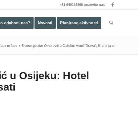
+31 640198868 pozovite nas
to odabrati nas?
Novosti
Planirane aktivnosti
Face to face
/
Bioenergetičar Omerović u Osijeku: Hotel ”Drava”, 6. srpnja u...
ć u Osijeku: Hotel
sati