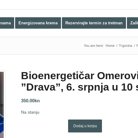
 nama
Energizovana krema
Rezervirajte termin za tretman
Zaš
You are here:
Home
/
Trgovina
/
Bioenergetičar Omerovi
”Drava”, 6. srpnja u 10 
350.00
kn
Na stanju
Dodaj u korpu