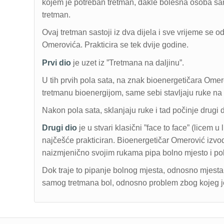
kojem je potreban tretman, dakle bolesna osoba sama
tretman.
Ovaj tretman sastoji iz dva dijela i sve vrijeme se
Omerovića. Prakticira se tek dvije godine.
Prvi dio
je uzet iz ”Tretmana na daljinu”.
U tih prvih pola sata, na znak bioenergetičara Omer
tretmanu bioenergijom, same sebi stavljaju ruke na
Nakon pola sata, sklanjaju ruke i tad počinje drugi
Drugi dio
je u stvari klasični ”face to face” (licem u 
najčešće prakticiran. Bioenergetičar Omerović izvo
naizmjenično svojim rukama pipa bolno mjesto i po
Dok traje to pipanje bolnog mjesta, odnosno mjesta
samog tretmana bol, odnosno problem zbog kojeg je 