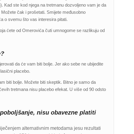
o). Kad ste kod njega na tretmanu dozvoljeno vam je da
ge. Možete čak i prošetati. Smijete međusobno
 o svemu što vas interesira pitati.
 koja ćete od Omerovića čuti umnogome se razlikuju od
e?
jerovati da će vam biti bolje. Jer ako sebe ne ubijedite
lasični placebo.
biti bolje. Možete biti skeptik. Bitno je samo da
evih tretmana nisu placebo efekat. U više od 90 odsto
oboljšanje, nisu obavezne platiti
liječenjem alternativnim metodama jesu rezultati