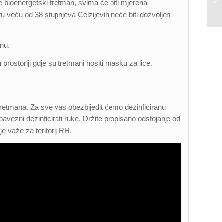
e bioenergetski tretman, svima će biti mjerena
u veću od 38 stupnjeva Celzijevih neće biti dozvoljen
inu.
 prostoriji gdje su tretmani nositi masku za lice.
tretmana. Za sve vas obezbijedit ćemo dezinficiranu
 obavezni dezinficirati ruke. Držite propisano odstojanje od
je važe za teritorij RH.