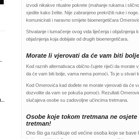
izvodi nikakve ritualne pokrete (mahanje rukama i sličn
sjedite kako želite. Nije zabranjeno prekrižiti ruke i no
komunicirati i naravno smijete bioenergetičara Omerovića
Shvatanje i tumačenje ovog vida liječenja i objašnjenja
objašnjenja koja dobijate od drugih bioenergetičara.
Morate li vjerovati da će vam biti bolj
..
Kod raznih alternativaca obično čujete riječi da morate v
da će vam biti bolje, vama nema pomoći. To je u stvari k
Kod Omerovića kad dođete ne morate vjerovati da će vam 
dozvolite da vam se pokuša pomoći. Rezultati Omerović
slučajeva osobe su zadovoljne učincima tretmana.
...
Osobe koje tokom tretmana ne osjete p
tretman!
Ono što ga razlikuje od većine osoba koje se bave 