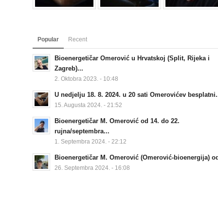
Popular
Recent
Bioenergetičar Omerović u Hrvatskoj (Split, Rijeka i
Zagreb)...
2. Oktobra 2023. - 10:48
U nedjelju 18. 8. 2024. u 20 sati Omerovićev besplatni.
15. Augusta 2024. - 21:52
Bioenergetičar M. Omerović od 14. do 22.
rujna/septembra...
1. Septembra 2024. - 22:12
Bioenergetičar M. Omerović (Omerović-bioenergija) od
26. Septembra 2024. - 16:08