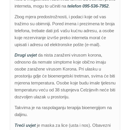
interneta, mogu to učiniti na
telefon 095-536-7952
.
Zbog mjera predostrožnosti, i podaci koje od vas
tražimo su obimniji. Pored imena i prezimena te broja
telefona, trebate dati još vašu kućnu adresu, a osobe
koje rezerviranje izvrše preko interneta morat će
upisati i adresu od elektronske pošte (e-mail).
Drugi uvjet
da nista zaraženi virusom korona,
odnosno da nemate simptome koje obično imaju
osobe zaražene virusom Korona. Pri ulasku u
prostoriju gdje će bioenergetski tretman, svima će biti
mjerena temperatura. Osobe koje budu imale tjelesnu
temperaturu veću od 38 stupnjeva Celzijevih neće biti
dozvoljen ulazak u prostoriju.
Takvima je na raspolaganju terapija bioenergijom na
daljinu.
Treći uvjet
je maska za lice (usta i nos). Obavezni