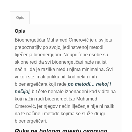
Opis
Opis
Bioenergetičar Muhamed Omerović je u svijetu
prepoznatljiv po svojoj jedinstvenoj metodi
liječenja bioenergijom. Neupućene osobe su
sklone reći da svi bioenergetičari rade na isti
način i da je razlika među njima minimalna. Svi
vi koji ste imali priliku biti kod nekih inih
bioenergetičara koji rade
po metodi… nekoj i
nečijoj,
bit ćete nemalo iznenađeni kad vidite na
koji način radi bioenergetičar Muhamed
Omerović, jer njegov način liječenja nije ni nalik
na te načine i metode kojima se služe drugi
bioenergetičari.
Ruka na bolnom mjestu osnovno