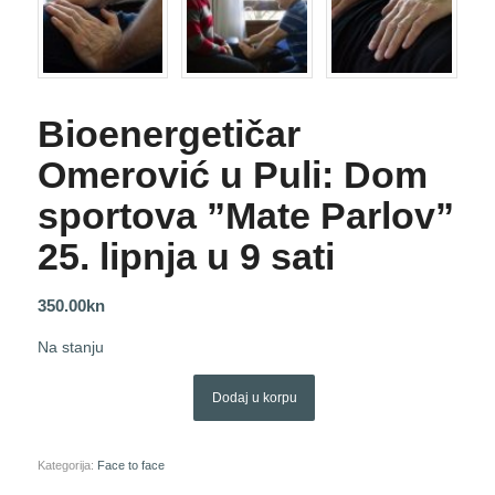
Bioenergetičar
Omerović u Puli: Dom
sportova ”Mate Parlov”
25. lipnja u 9 sati
350.00
kn
Na stanju
Dodaj u korpu
Kategorija:
Face to face