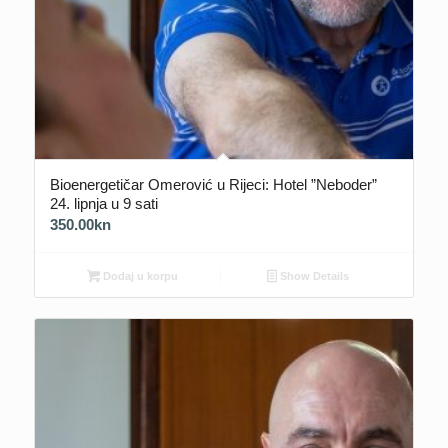
Bioenergetičar Omerović u Rijeci: Hotel ”Neboder”
24. lipnja u 9 sati
350.00
kn
Dodaj u korpu
Show Details