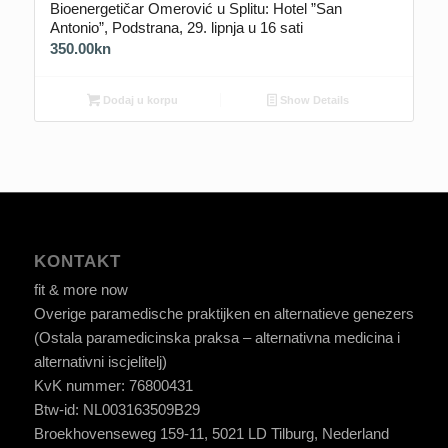
Bioenergetičar Omerović u Splitu: Hotel ”San
Antonio”, Podstrana, 29. lipnja u 16 sati
350.00
kn
Dodaj u korpu
Show Details
KONTAKT
fit & more now
Overige paramedische praktijken en alternatieve genezers
(Ostala paramedicinska praksa – alternativna medicina i
alternativni iscjelitelj)
KvK nummer: 76800431
Btw-id: NL003163509B29
Broekhovenseweg 159-11, 5021 LD Tilburg, Nederland