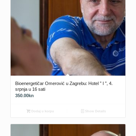
Bioenergetičar Omerović u Zagrebu: Hotel ” I ”, 4.
srpnja u 16 sati
350.00
kn
Dodaj u korpu
Show Details