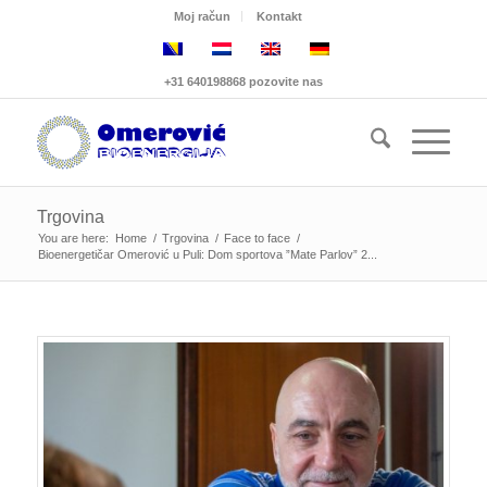
Moj račun
Kontakt
+31 640198868 pozovite nas
Trgovina
You are here:
Home
/
Trgovina
/
Face to face
/
Bioenergetičar Omerović u Puli: Dom sportova ”Mate Parlov” 2...