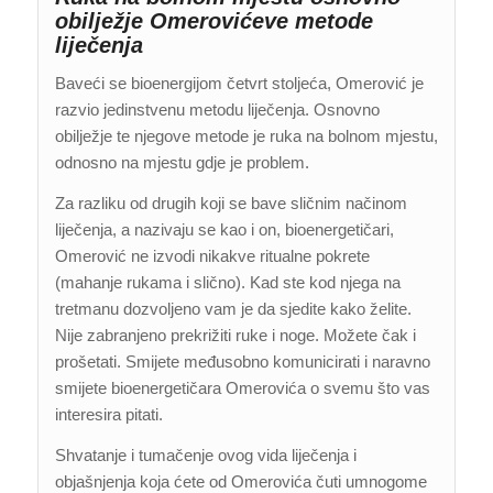
obilježje Omerovićeve metode
liječenja
Baveći se bioenergijom četvrt stoljeća, Omerović je
razvio jedinstvenu metodu liječenja. Osnovno
obilježje te njegove metode je ruka na bolnom mjestu,
odnosno na mjestu gdje je problem.
Za razliku od drugih koji se bave sličnim načinom
liječenja, a nazivaju se kao i on, bioenergetičari,
Omerović ne izvodi nikakve ritualne pokrete
(mahanje rukama i slično). Kad ste kod njega na
tretmanu dozvoljeno vam je da sjedite kako želite.
Nije zabranjeno prekrižiti ruke i noge. Možete čak i
prošetati. Smijete međusobno komunicirati i naravno
smijete bioenergetičara Omerovića o svemu što vas
interesira pitati.
Shvatanje i tumačenje ovog vida liječenja i
objašnjenja koja ćete od Omerovića čuti umnogome