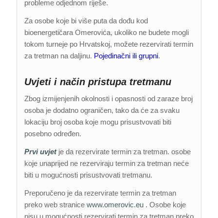
probleme odjednom riješe.
Za osobe koje bi više puta da dođu kod
bioenergetičara Omerovića, ukoliko ne budete mogli
tokom turneje po Hrvatskoj, možete rezervirati termin
za tretman na daljinu.
Pojedinačni ili grupni
.
Uvjeti i način pristupa tretmanu
Zbog izmijenjenih okolnosti i opasnosti od zaraze broj
osoba je dodatno ograničen, tako da će za svaku
lokaciju broj osoba koje mogu prisustvovati biti
posebno određen.
Prvi uvjet
je da rezervirate termin za tretman. osobe
koje unaprijed ne rezerviraju termin za tretman neće
biti u mogućnosti prisustvovati tretmanu.
Preporučeno je da rezervirate termin za tretman
preko web stranice
www.omerovic.eu
. Osobe koje
nisu u mogućnosti rezervirati termin za tretman preko