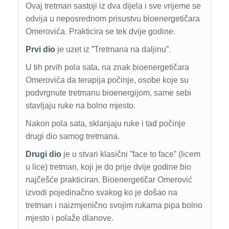
Ovaj tretman sastoji iz dva dijela i sve vrijeme se
odvija u neposrednom prisustvu bioenergetičara
Omerovića. Prakticira se tek dvije godine.
Prvi dio
je uzet iz ”Tretmana na daljinu”.
U tih prvih pola sata, na znak bioenergetičara
Omerovića da terapija počinje, osobe koje su
podvrgnute tretmanu bioenergijom, same sebi
stavljaju ruke na bolno mjesto.
Nakon pola sata, sklanjaju ruke i tad počinje
drugi dio samog tretmana.
Drugi dio
je u stvari klasični ”face to face” (licem
u lice) tretman, koji je do prije dvije godine bio
najčešće prakticiran. Bioenergetičar Omerović
izvodi pojedinačno svakog ko je došao na
tretman i naizmjenično svojim rukama pipa bolno
mjesto i polaže dlanove.