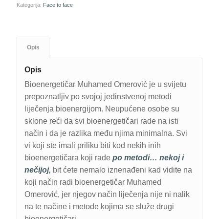
Kategorija:
Face to face
Opis
Opis
Bioenergetičar Muhamed Omerović je u svijetu
prepoznatljiv po svojoj jedinstvenoj metodi
liječenja bioenergijom. Neupućene osobe su
sklone reći da svi bioenergetičari rade na isti
način i da je razlika među njima minimalna. Svi
vi koji ste imali priliku biti kod nekih inih
bioenergetičara koji rade
po metodi… nekoj i
nečijoj,
bit ćete nemalo iznenađeni kad vidite na
koji način radi bioenergetičar Muhamed
Omerović, jer njegov način liječenja nije ni nalik
na te načine i metode kojima se služe drugi
bioenergetičari.