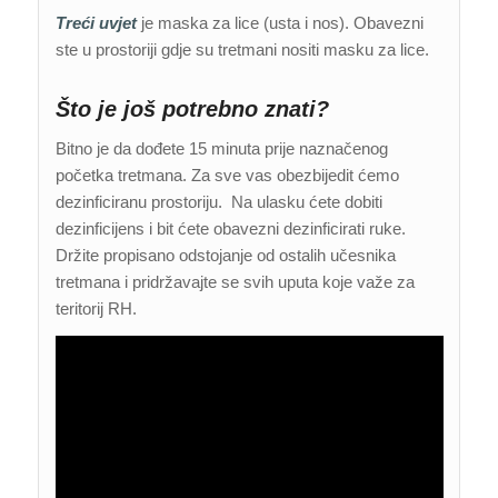
Treći uvjet
je maska za lice (usta i nos). Obavezni
ste u prostoriji gdje su tretmani nositi masku za lice.
Što je još potrebno znati?
Bitno je da dođete 15 minuta prije naznačenog
početka tretmana. Za sve vas obezbijedit ćemo
dezinficiranu prostoriju. Na ulasku ćete dobiti
dezinficijens i bit ćete obavezni dezinficirati ruke.
Držite propisano odstojanje od ostalih učesnika
tretmana i pridržavajte se svih uputa koje važe za
teritorij RH.