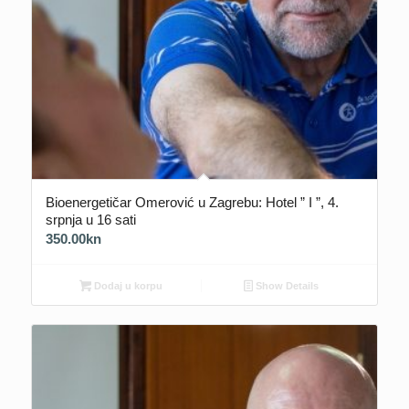
Bioenergetičar Omerović u Zagrebu: Hotel ” I ”, 4.
srpnja u 16 sati
350.00
kn
Dodaj u korpu
Show Details