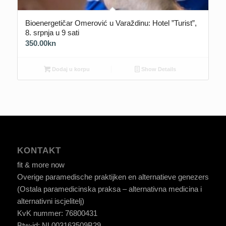
Bioenergetičar Omerović u Varaždinu: Hotel ”Turist”,
8. srpnja u 9 sati
350.00
kn
Dodaj u korpu
Show Details
KONTAKT
fit & more now
Overige paramedische praktijken en alternatieve genezers
(Ostala paramedicinska praksa – alternativna medicina i
alternativni iscjelitelj)
KvK nummer: 76800431
Btw-id: NL003163509B29