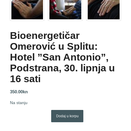
Bioenergetičar
Omerović u Splitu:
Hotel ”San Antonio”,
Podstrana, 30. lipnja u
16 sati
350.00
kn
Na stanju
Dodaj u korpu