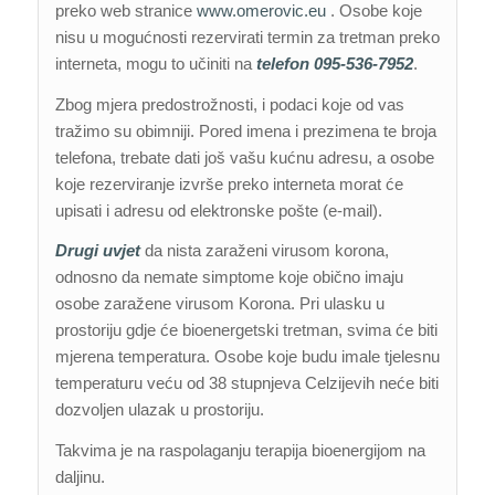
preko web stranice
www.omerovic.eu
. Osobe koje
nisu u mogućnosti rezervirati termin za tretman preko
interneta, mogu to učiniti na
telefon 095-536-7952
.
Zbog mjera predostrožnosti, i podaci koje od vas
tražimo su obimniji. Pored imena i prezimena te broja
telefona, trebate dati još vašu kućnu adresu, a osobe
koje rezerviranje izvrše preko interneta morat će
upisati i adresu od elektronske pošte (e-mail).
Drugi uvjet
da nista zaraženi virusom korona,
odnosno da nemate simptome koje obično imaju
osobe zaražene virusom Korona. Pri ulasku u
prostoriju gdje će bioenergetski tretman, svima će biti
mjerena temperatura. Osobe koje budu imale tjelesnu
temperaturu veću od 38 stupnjeva Celzijevih neće biti
dozvoljen ulazak u prostoriju.
Takvima je na raspolaganju terapija bioenergijom na
daljinu.