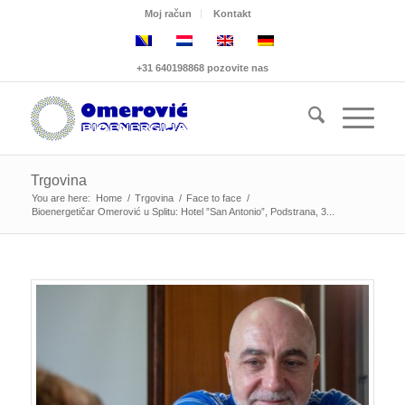
Moj račun
Kontakt
+31 640198868 pozovite nas
Trgovina
You are here:
Home
/
Trgovina
/
Face to face
/
Bioenergetičar Omerović u Splitu: Hotel ”San Antonio”, Podstrana, 3...