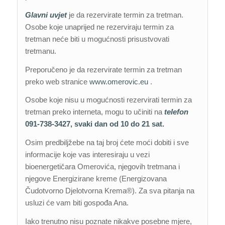
Glavni uvjet
je da rezervirate termin za tretman.
Osobe koje unaprijed ne rezerviraju termin za
tretman neće biti u mogućnosti prisustvovati
tretmanu.
Preporučeno je da rezervirate termin za tretman
preko web stranice
www.omerovic.eu
.
Osobe koje nisu u mogućnosti rezervirati termin za
tretman preko interneta, mogu to učiniti na
telefon
091-738-3427, svaki dan od 10 do 21 sat.
Osim predbiljžebe na taj broj ćete moći dobiti i sve
informacije koje vas interesiraju u vezi
bioenergetičara Omerovića, njegovih tretmana i
njegove Energizirane kreme (Energizovana
Čudotvorno Djelotvorna Krema®). Za sva pitanja na
usluzi će vam biti gospođa Ana.
Iako trenutno nisu poznate nikakve posebne mjere,