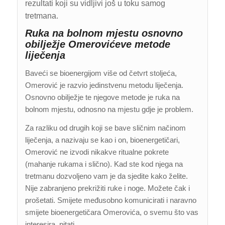
rezultati koji su vidljivi još u toku samog
tretmana.
Ruka na bolnom mjestu osnovno
obilježje Omerovićeve metode
liječenja
Baveći se bioenergijom više od četvrt stoljeća,
Omerović je razvio jedinstvenu metodu liječenja.
Osnovno obilježje te njegove metode je ruka na
bolnom mjestu, odnosno na mjestu gdje je problem.
Za razliku od drugih koji se bave sličnim načinom
liječenja, a nazivaju se kao i on, bioenergetičari,
Omerović ne izvodi nikakve ritualne pokrete
(mahanje rukama i slično). Kad ste kod njega na
tretmanu dozvoljeno vam je da sjedite kako želite.
Nije zabranjeno prekrižiti ruke i noge. Možete čak i
prošetati. Smijete međusobno komunicirati i naravno
smijete bioenergetičara Omerovića, o svemu što vas
interesira, pitati.