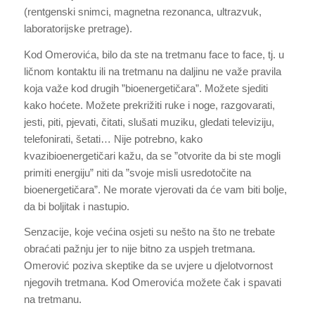
(rentgenski snimci, magnetna rezonanca, ultrazvuk,
laboratorijske pretrage).
Kod Omerovića, bilo da ste na tretmanu face to face, tj. u
ličnom kontaktu ili na tretmanu na daljinu ne važe pravila
koja važe kod drugih ”bioenergetičara”. Možete sjediti
kako hoćete. Možete prekrižiti ruke i noge, razgovarati,
jesti, piti, pjevati, čitati, slušati muziku, gledati televiziju,
telefonirati, šetati… Nije potrebno, kako
kvazibioenergetičari kažu, da se ”otvorite da bi ste mogli
primiti energiju” niti da ”svoje misli usredotočite na
bioenergetičara”. Ne morate vjerovati da će vam biti bolje,
da bi boljitak i nastupio.
Senzacije, koje većina osjeti su nešto na što ne trebate
obraćati pažnju jer to nije bitno za uspjeh tretmana.
Omerović poziva skeptike da se uvjere u djelotvornost
njegovih tretmana. Kod Omerovića možete čak i spavati
na tretmanu.