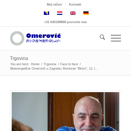
Moj račun
Kontakt
+31 640198868 pozovite nas
Trgovina
You are here:
Home
/
Trgovina
/
Face to face
/
Bioenergetičar Omerović u Zagrebu: Restoran ”Bicko”, 12. l...