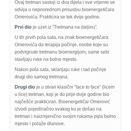
Ovaj tretman sastoji iz dva dijela i sve vrijeme se
odvija u neposrednom prisustvu bioenergetičara
Omerovića. Prakticira se tek dvije godine.
Prvi dio
je uzet iz ”Tretmana na daljinu”.
U tih prvih pola sata, na znak bioenergetičara
Omerovića da terapija počinje, osobe koje su
podvrgnute tretmanu bioenergijom, same sebi
stavljaju ruke na bolno mjesto.
Nakon pola sata, sklanjaju ruke i tad počinje
drugi dio samog tretmana.
Drugi dio
je u stvari klasični ”face to face” (licem
u lice) tretman, koji je do prije dvije godine bio
najčešće prakticiran. Bioenergetičar Omerović
izvodi pojedinačno svakog ko je došao na
tretman i naizmjenično svojim rukama pipa bolno
mjesto i polaže dlanove.