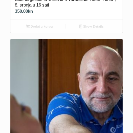
8. srpnja u 16 sati
350.00
kn
Dodaj u korpu
Show Details