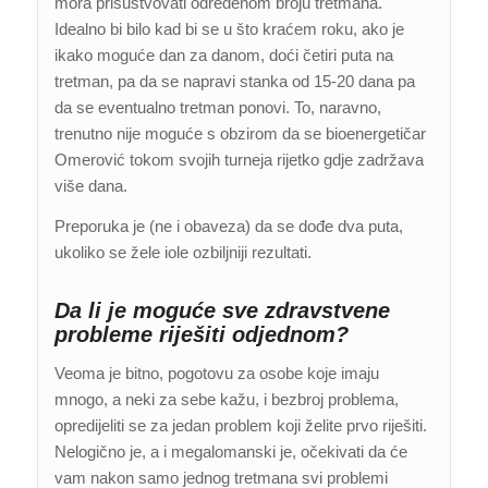
mora prisustvovati određenom broju tretmana.
Idealno bi bilo kad bi se u što kraćem roku, ako je
ikako moguće dan za danom, doći četiri puta na
tretman, pa da se napravi stanka od 15-20 dana pa
da se eventualno tretman ponovi. To, naravno,
trenutno nije moguće s obzirom da se bioenergetičar
Omerović tokom svojih turneja rijetko gdje zadržava
više dana.
Preporuka je (ne i obaveza) da se dođe dva puta,
ukoliko se žele iole ozbiljniji rezultati.
Da li je moguće sve zdravstvene
probleme riješiti odjednom?
Veoma je bitno, pogotovu za osobe koje imaju
mnogo, a neki za sebe kažu, i bezbroj problema,
opredijeliti se za jedan problem koji želite prvo riješiti.
Nelogično je, a i megalomanski je, očekivati da će
vam nakon samo jednog tretmana svi problemi