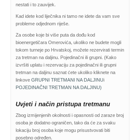
nestati i to zauvijek.
Kad idete kod liječnika ni tamo ne idete da vam sve
probleme odjednom riješe.
Za osobe koje bi više puta da dođu kod
bioenergetičara Omerovića, ukoliko ne budete mogli
tokom turneje po Hrvatskoj, možete rezervirati termin
za tretman na daljinu. Pojedinačni ili grupni. (Kako
izvršiti uplatu i rezervaciju za pojedinačni ili grupni
tretman na daljinu saznat ćete ukoliko kliknete na
linkove
GRUPNI TRETMANI NA DALJINU
i
POJEDINAČNI TRETMAN NA DALJINU)
Uvjeti i način pristupa tretmanu
Zbog izmijenjenih okolnosti i opasnosti od zaraze broj
osoba je dodatno ograničen, tako da će za svaku
lokaciju broj osoba koje mogu prisustvovati biti
posebno određen.