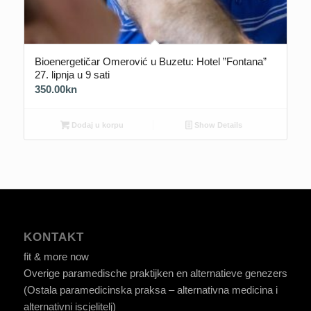
Bioenergetičar Omerović u Buzetu: Hotel ”Fontana”
27. lipnja u 9 sati
350.00
kn
Dodaj u korpu
Show Details
KONTAKT
fit & more now
Overige paramedische praktijken en alternatieve genezers
(Ostala paramedicinska praksa – alternativna medicina i
alternativni iscjelitelj)