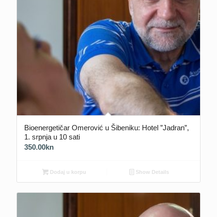
Bioenergetičar Omerović u Šibeniku: Hotel ”Jadran”,
1. srpnja u 10 sati
350.00
kn
Dodaj u korpu
Show Details