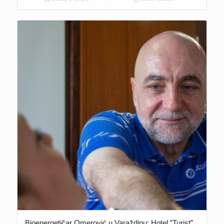
Bioenergetičar Omerović u Varaždinu: Hotel ”Turist”,