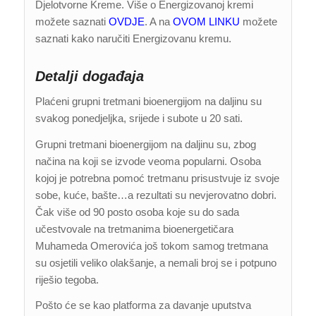
Djelotvorne Kreme. Više o Energizovanoj kremi
možete saznati
OVDJE
. A na
OVOM LINKU
možete
saznati kako naručiti Energizovanu kremu.
Detalji događaja
Plaćeni grupni tretmani bioenergijom na daljinu su
svakog ponedjeljka, srijede i subote u 20 sati.
Grupni tretmani bioenergijom na daljinu su, zbog
načina na koji se izvode veoma popularni. Osoba
kojoj je potrebna pomoć tretmanu prisustvuje iz svoje
sobe, kuće, bašte…a rezultati su nevjerovatno dobri.
Čak više od 90 posto osoba koje su do sada
učestvovale na tretmanima bioenergetičara
Muhameda Omerovića još tokom samog tretmana
su osjetili veliko olakšanje, a nemali broj se i potpuno
riješio tegoba.
Pošto će se kao platforma za davanje uputstva