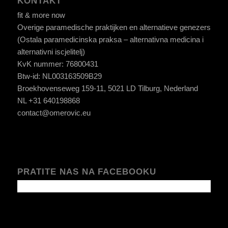
KONTAKT
fit & more now
Overige paramedische praktijken en alternatieve genezers
(Ostala paramedicinska praksa – alternativna medicina i
alternativni iscjelitelj)
KvK nummer: 76800431
Btw-id: NL003163509B29
Broekhovenseweg 159-11, 5021 LD Tilburg, Nederland
NL +31 640198868
contact@omerovic.eu
PRATITE NAS NA FACEBOOKU