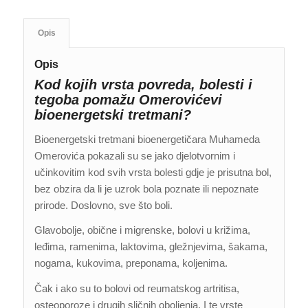
Opis
Opis
Kod kojih vrsta povreda, bolesti i
tegoba pomažu Omerovićevi
bioenergetski tretmani?
Bioenergetski tretmani bioenergetičara Muhameda
Omerovića pokazali su se jako djelotvornim i
učinkovitim kod svih vrsta bolesti gdje je prisutna bol,
bez obzira da li je uzrok bola poznate ili nepoznate
prirode. Doslovno, sve što boli.
Glavobolje, obične i migrenske, bolovi u križima,
leđima, ramenima, laktovima, gležnjevima, šakama,
nogama, kukovima, preponama, koljenima.
Čak i ako su to bolovi od reumatskog artritisa,
osteoporoze i drugih sličnih oboljenja. I te vrste