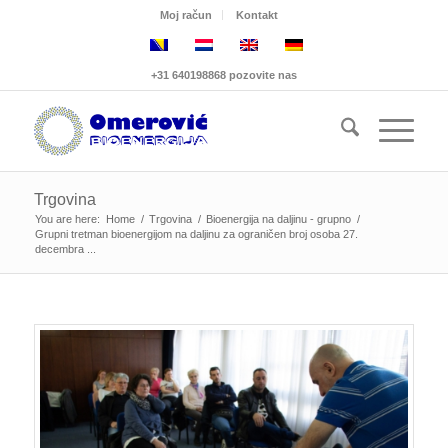
Moj račun
Kontakt
+31 640198868 pozovite nas
Trgovina
You are here:
Home
/
Trgovina
/
Bioenergija na daljinu - grupno
/
Grupni tretman bioenergijom na daljinu za ograničen broj osoba 27.
decembra ...