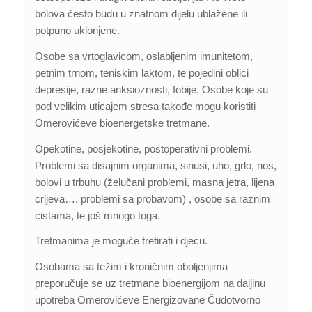
bolova često budu u znatnom dijelu ublažene ili
potpuno uklonjene.
Osobe sa vrtoglavicom, oslabljenim imunitetom,
petnim trnom, teniskim laktom, te pojedini oblici
depresije, razne anksioznosti, fobije, Osobe koje su
pod velikim uticajem stresa takođe mogu koristiti
Omerovićeve bioenergetske tretmane.
Opekotine, posjekotine, postoperativni problemi.
Problemi sa disajnim organima, sinusi, uho, grlo, nos,
bolovi u trbuhu (želučani problemi, masna jetra, lijena
crijeva…. problemi sa probavom) , osobe sa raznim
cistama, te još mnogo toga.
Tretmanima je moguće tretirati i djecu.
Osobama sa težim i kroničnim oboljenjima
preporučuje se uz tretmane bioenergijom na daljinu
upotreba Omerovićeve Energizovane Čudotvorno