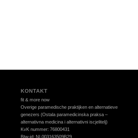
KONTAKT
fit & more now
Overige paramedische praktijken en alternatieve
genezers (Ostala paramedicinska praksa –
alternativna medicina i alternativni iscjelitelj)
KvK nummer: 76800431
Btw-id: NL003163509B29