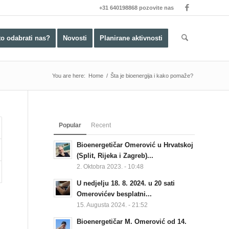
+31 640198868 pozovite nas
to odabrati nas?
Novosti
Planirane aktivnosti
You are here:
Home
/
Šta je bioenergija i kako pomaže?
Popular
Recent
Bioenergetičar Omerović u Hrvatskoj
(Split, Rijeka i Zagreb)...
Bioenergija je energija života, dosl
2. Oktobra 2023. - 10:48
sastavni dio svemira. Bioenergija 
U nedjelju 18. 8. 2024. u 20 sati
mrtav.
Omerovićev besplatni...
15. Augusta 2024. - 21:52
Ljudski organizam je usporediv sa 
kad oboli) ono odbacuje plodove, li
Bioenergetičar M. Omerović od 14.