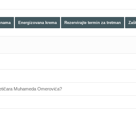
 nama
Energizovana krema
Rezervirajte termin za tretman
Zaš
nergetičara Muhameda Omerovića?