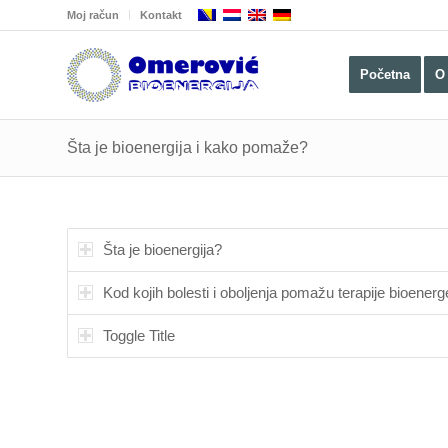
Moj račun
Kontakt
Početna
O
Šta je bioenergija i kako pomaže?
Šta je bioenergija?
Kod kojih bolesti i oboljenja pomažu terapije bioe
Toggle Title