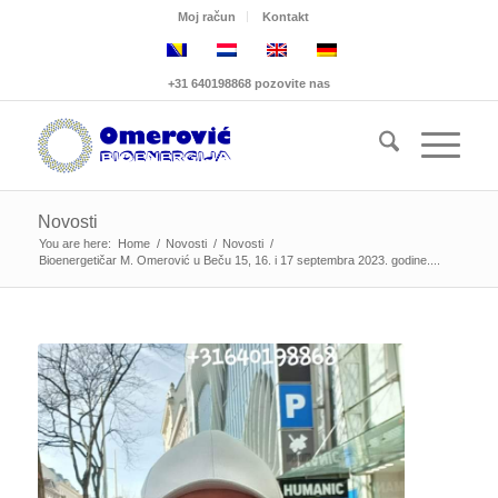
Moj račun
Kontakt
+31 640198868 pozovite nas
Novosti
You are here:
Home
/
Novosti
/
Novosti
/
Bioenergetičar M. Omerović u Beču 15, 16. i 17 septembra 2023. godine....