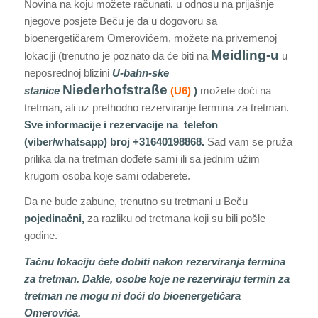
Novina na koju možete računati, u odnosu na prijašnje
njegove posjete Beču je da u dogovoru sa
bioenergetičarem Omerovićem, možete na privemenoj
Meidling-u
lokaciji (trenutno je poznato da će biti na
u
neposrednoj blizini
U-bahn-ske
Niederhofstraße
stanice
(U6)
)
možete doći na
tretman, ali uz prethodno rezerviranje termina za tretman.
Sve informacije i rezervacije na telefon
(viber/whatsapp) broj +31640198868.
Sad vam se pruža
prilika da na tretman dođete sami ili sa jednim užim
krugom osoba koje sami odaberete.
Da ne bude zabune, trenutno su tretmani u Beču –
pojedinačni,
za razliku od tretmana koji su bili pošle
godine.
Tačnu lokaciju ćete dobiti nakon rezerviranja termina
za tretman. Dakle, osobe koje ne rezerviraju termin za
tretman ne mogu ni doći do bioenergetičara
Omerovića.