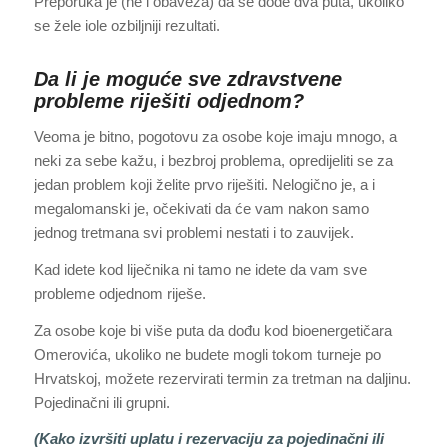
Preporuka je (ne i obaveza) da se dođe dva puta, ukoliko
se žele iole ozbiljniji rezultati.
Da li je moguće sve zdravstvene
probleme riješiti odjednom?
Veoma je bitno, pogotovu za osobe koje imaju mnogo, a
neki za sebe kažu, i bezbroj problema, opredijeliti se za
jedan problem koji želite prvo riješiti. Nelogično je, a i
megalomanski je, očekivati da će vam nakon samo
jednog tretmana svi problemi nestati i to zauvijek.
Kad idete kod liječnika ni tamo ne idete da vam sve
probleme odjednom riješe.
Za osobe koje bi više puta da dođu kod bioenergetičara
Omerovića, ukoliko ne budete mogli tokom turneje po
Hrvatskoj, možete rezervirati termin za tretman na daljinu.
Pojedinačni ili grupni.
(Kako izvršiti uplatu i rezervaciju za pojedinačni ili