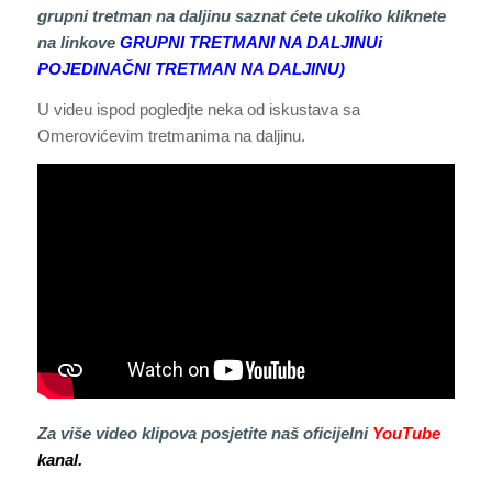
grupni tretman na daljinu saznat ćete ukoliko kliknete
na linkove
GRUPNI TRETMANI NA DALJINU
i
POJEDINAČNI TRETMAN NA DALJINU)
U videu ispod pogledjte neka od iskustava sa
Omerovićevim tretmanima na daljinu.
Za više video klipova posjetite naš oficijelni
YouTube
kanal.