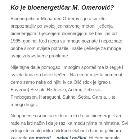
Ko je bioenergetičar M. Omerović?
Bioenergetičar Muhamed Omerović je u svijetu
prepoznatljiv po svojoj jedinstvenoj metodi liječenja
bioenergijom. Liječenjem bioenergijom se bavi još od
1995. godine. Kod njega su mnoge poznate i nepoznate
osobe širom svijeta potražile i našle rješenje za mnoge
svoje zdravstvene probleme.
Nije tajna da je pomogao i mnogim sportašima iz regije i
svijeta kada su bili ozlijeđeni. Na ovom mjestu pomenut
ćemo samo neke od njih: Ivica Olić (dok je igrao u
Bayernu) Bezjak, Ristovski, Ademi, Petković,
Finnbogason, Haraguchi, Sukno, Šetka, Garsia… te
mnogi drugi…
Neupućene osobe su sklone reći da svi bioenergetičari
rade na isti način i da je razlika među njima minimalna. Svi
vi koji ste imali priliku biti kod nekih inih bioenergetičara
koji rade
po metodi… nekoj i nečijoj,
bit ćete nemalo