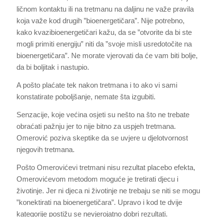
ličnom kontaktu ili na tretmanu na daljinu ne važe pravila
koja važe kod drugih ”bioenergetičara”. Nije potrebno,
kako kvazibioenergetičari kažu, da se ”otvorite da bi ste
mogli primiti energiju” niti da ”svoje misli usredotočite na
bioenergetičara”. Ne morate vjerovati da će vam biti bolje,
da bi boljitak i nastupio.
A pošto plaćate tek nakon tretmana i to ako vi sami
konstatirate poboljšanje, nemate šta izgubiti.
Senzacije, koje većina osjeti su nešto na što ne trebate
obraćati pažnju jer to nije bitno za uspjeh tretmana.
Omerović poziva skeptike da se uvjere u djelotvornost
njegovih tretmana.
Pošto Omerovićevi tretmani nisu rezultat placebo efekta,
Omerovićevom metodom moguće je tretirati djecu i
životinje. Jer ni djeca ni životinje ne trebaju se niti se mogu
”konektirati na bioenergetičara”. Upravo i kod te dvije
kategorije postižu se nevjerojatno dobri rezultati.