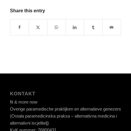
Share this entry
KONTAKT
fit & more now
Overige paramedische praktijken en alternatieve genezers
(Ostala paramedicinska praksa – alternativna medicina i
alternativni iscjelitelj)
KvK nummer: 76800431