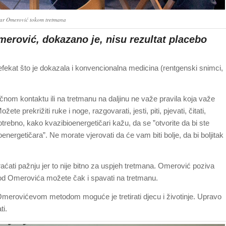
čar Omerović tokom tretmana
merović, dokazano je, nisu rezultat placebo
efekat što je dokazala i konvencionalna medicina (rentgenski snimci,
ličnom kontaktu ili na tretmanu na daljinu ne važe pravila koja važe
e prekrižiti ruke i noge, razgovarati, jesti, piti, pjevati, čitati,
 potrebno, kako kvazibioenergetičari kažu, da se ”otvorite da bi ste
ioenergetičara”. Ne morate vjerovati da će vam biti bolje, da bi boljitak 
raćati pažnju jer to nije bitno za uspjeh tretmana. Omerović poziva
Kod Omerovića možete čak i spavati na tretmanu.
Omerovićevom metodom moguće je tretirati djecu i životinje. Upravo
ti.