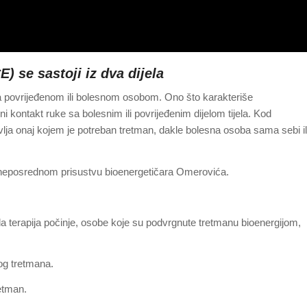
se sastoji iz dva dijela
 povrijeđenom ili bolesnom osobom. Ono što karakteriše
kontakt ruke sa bolesnim ili povrijeđenim dijelom tijela. Kod
vlja onaj kojem je potreban tretman, dakle bolesna osoba sama sebi il
 u neposrednom prisustvu bioenergetičara Omerovića.
a terapija počinje, osobe koje su podvrgnute tretmanu bioenergijom,
mog tretmana.
retman.