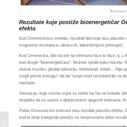
Bioenergeti
Rezultate koje postiže bioenergetičar O
efekta
Kod Omerovićeve metode, rezultati liječenja nisu placebo 
magnetna rezonanca, ultrazvuk, laboratorijske pretrage).
Kod Omerovića, bilo da ste na tretmanu face to face, tj. u 
kod drugih ”bioenergetičara”. Možete sjediti kako hoćete. Možet
slušati muziku, gledati televiziju, telefonirati, šetati… Nije
mogli primiti energiju” niti da ”svoje misli usredotočite na b
nastupio.
Senzacije, koje većina osjeti su nešto na što ne trebate ob
skeptike da se uvjere u djelotvornost njegovih tretmana. 
Pošto Omerovićevi tretmani nisu rezultat placebo efekta, 
kod te dvije kategorije postižu se nevjerovatno dobri rezulta
Bioenergetičar
Omerović u Beču 19.