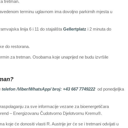
za tretman.
navedenom terminu uglavnom ima dovoljno parkirnih mjesta u
vajska linija 6 i 11 do stajališta
Gellertplatz
i 2 minuta do
ške do restorana.
ermin za tretman. Osobama koje unaprijed ne budu izvršile
tman?
e
telefon /Viber/WhatsApp/ broj: +43 667 7749222
od ponedjeljka
 raspolaganju za sve informacije vezane za bioenergetičara
i brend – Energizovanu Čudotvorno Djelotvornu Kremu®.
oje će donositi vlasti R. Austrije jer će se i tretmani odvijati u