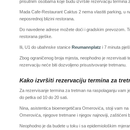
prisutnim osobama koje budu izvršile rezervaciju termina 
Mada Cafe-Restaurant Caktus 2 nema vlastiti parking, u 
neposrednoj blizini restorana.
Do navedene adrese možete doći i gradskim prevozom. Tram
restorana pješke.
Ili, U1 do ubahnske stanice
Reumannplatz
i 7 minuta pje
Zbog ograničenog broja mjesta, neophodno je rezervisati t
rezervaciju neće biti dozvoljeno prisustvovanje tretmanu.
Kako izvršiti rezervaciju termina za tre
Za rezervisanje termina za tretman na raspolaganju vam j
do petka od 10 do 20 sati.
Nina, asistentica bioenergetičara Omerovića, stoji vam na
Omerovića, njegove tretmane i njegov najnoviji, zaštićen
Neophodno je da budete u toku i sa epidemiološkim mjerama k