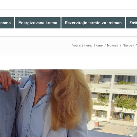
 nama
Energizovana krema
Rezervirajte termin za tretman
Zaš
You are here:
Home
/
Novosti
/
Novosti
/