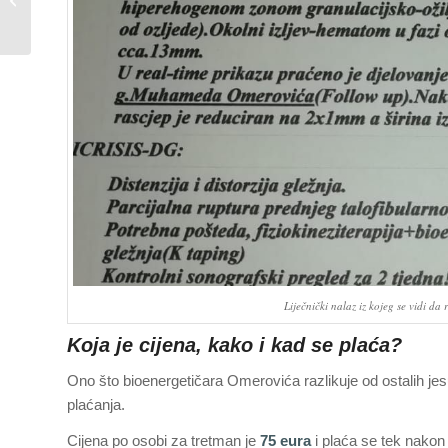
oktobra 2022.
Liječnički nalaz iz kojeg se vidi da
Koja je cijena, kako i kad se plaća?
Ono što bioenergetičara Omerovića razlikuje od ostalih jesu 
plaćanja.
Cijena po osobi za tretman je
75 eura
i plaća se tek nakon