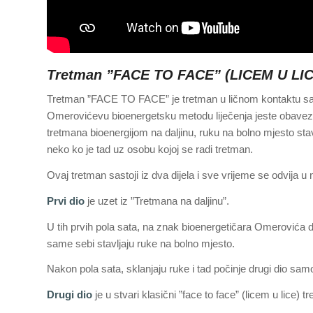
Tretman ”FACE TO FACE” (LICEM U LICE) 
Tretman ”FACE TO FACE” je tretman u ličnom kontaktu sa
Omerovićevu bioenergetsku metodu liječenja jeste obavezni 
tretmana bioenergijom na daljinu, ruku na bolno mjesto sta
neko ko je tad uz osobu kojoj se radi tretman.
Ovaj tretman sastoji iz dva dijela i sve vrijeme se odvija
Prvi dio
je uzet iz ”Tretmana na daljinu”.
U tih prvih pola sata, na znak bioenergetičara Omerovića d
same sebi stavljaju ruke na bolno mjesto.
Nakon pola sata, sklanjaju ruke i tad počinje drugi dio sa
Drugi dio
je u stvari klasični ”face to face” (licem u lice) t