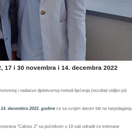
, 17 i 30 novembra i 14. decembra 2022
tvenoj i nadasve djelotvornoj metodi liječenja (rezultati vidljivi još
 i 14. decembra 2022. godine
će sa svojim darom biti na raspolaganj
restorana ”Caktus 2” sa početkom u 18 sati odradit će tretmane