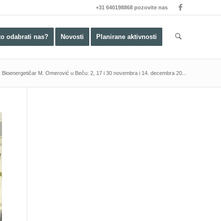
+31 640198868 pozovite nas
to odabrati nas?
Novosti
Planirane aktivnosti
Bioenergetičar M. Omerović u Beču: 2, 17 i 30 novembra i 14. decembra 20...