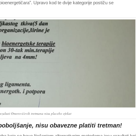
 bioenergetičara”. Upravo kod te dvije kategorije postižu se
 rezultati Omerovićevih tretmana nisu placebo efekat
oboljšanje, nisu obavezne platiti tretman!
ba koje se bave liječenjem alternativnim metodama jesu rezultati koj