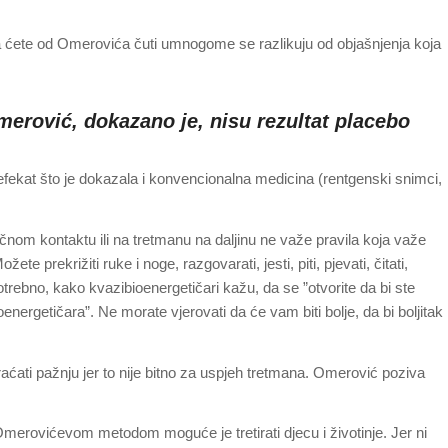
oja ćete od Omerovića čuti umnogome se razlikuju od objašnjenja koja
merović, dokazano je, nisu rezultat placebo
efekat što je dokazala i konvencionalna medicina (rentgenski snimci,
ličnom kontaktu ili na tretmanu na daljinu ne važe pravila koja važe
e prekrižiti ruke i noge, razgovarati, jesti, piti, pjevati, čitati,
 potrebno, kako kvazibioenergetičari kažu, da se ”otvorite da bi ste
ioenergetičara”. Ne morate vjerovati da će vam biti bolje, da bi boljitak 
raćati pažnju jer to nije bitno za uspjeh tretmana. Omerović poziva
Omerovićevom metodom moguće je tretirati djecu i životinje. Jer ni