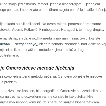
 po svojoj jedinstvenoj metodi liječenja bioenergijom. Liječenjem
ge poznate i nepoznate osobe širom svijeta potražile i našle rješenj
svijeta kada su bili ozlijeđeni. Na ovom mjestu pomenut ćemo samo
Ristovski, Ademi, Petković, Finnbogason, Haraguchi, te mnogi drugi…
na isti način i da je razlika među njima minimalna. Svi vi koji ste
metodi… nekoj i nečijoj,
bit ćete nemalo iznenađeni kad vidite na koj
nije ni nalik na te načine i metode kojima se služe drugi
amog tretmana.
je Omerovićeve metode liječenja
e razvio jedinstvenu metodu liječenja. Osnovno obilježje te njegove
 je problem.
, a nazivaju se kao i on, bioenergetičari, Omerović ne izvodi nikakve
ega na tretmanu dozvoljeno vam je da sjedite kako želite. Nije
 Smijete međusobno komunicirati i naravno smijete bioenergetičara