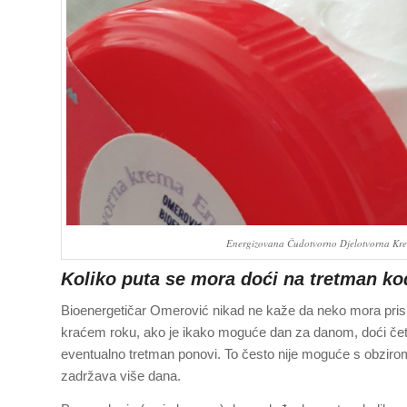
Energizovana Čudotvorno Djelotvorna Krem
Koliko puta se mora doći na tretman k
Bioenergetičar Omerović nikad ne kaže da neko mora prisus
kraćem roku, ako je ikako moguće dan za danom, doći četi
eventualno tretman ponovi. To često nije moguće s obzirom
zadržava više dana.