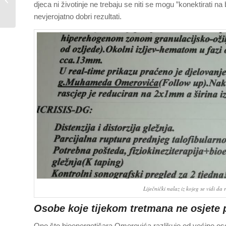
djeca ni životinje ne trebaju se niti se mogu ”konektirati na
(Rijeka i Zagreb) od 17.
nevjerojatno dobri rezultati.
do 19. siječnja...
Liječnički nalaz iz kojeg se vidi da
Osobe koje tijekom tretmana ne osjete p
Ono što bioenergetičara Omerovića razlikuje od većine oso