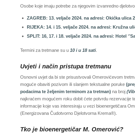
Osobe koje imaju potrebe za njegovim izvanredno djelotvo
ZAGREB: 13. veljače 2024. na adresi: Okićka ulica 2
RIJEKA: 14. i 15. veljače 2024. na adresi: Kružna ul
SPLIT: 16, 17. i 18. veljače 2024. na adresi:
Hotel ‘’S
Termini za tretmane su u
10 i u 18 sati
.
Uvjeti i način pristupa tretmanu
Osnovni uvjet da bi ste prisustvovali Omerovićevom tretmanu
moguće obaviti pozivom ili slanjem tekstualne poruke
(pre
podacima te željenim terminom za tretman)
na broj
(Vi
najkraćem mogućem roku dobit ćete potvrdu rezervacije ter
informacije koje vas interesiraju u vezi bioenergetičara O
(Energizovana Čudotvorno Djelotvorna Krema®).
Tko je bioenergetičar M. Omerović?