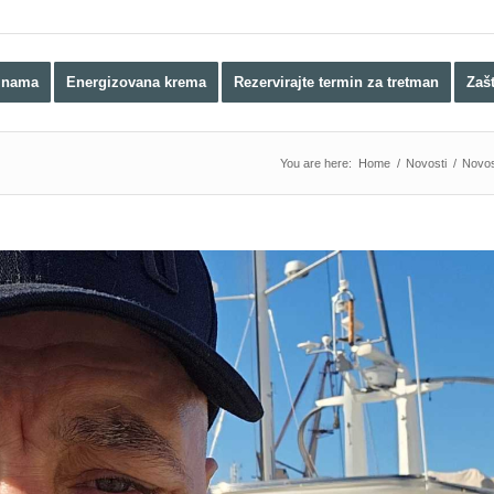
 nama
Energizovana krema
Rezervirajte termin za tretman
Zaš
You are here:
Home
/
Novosti
/
Novos