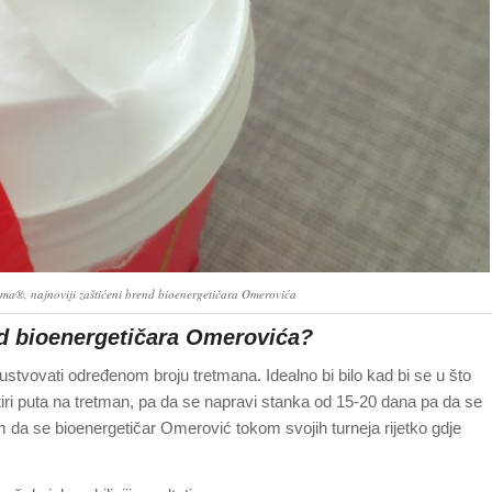
a®, najnoviji zaštićeni brend bioenergetičara Omerovića
od bioenergetičara Omerovića?
tvovati određenom broju tretmana. Idealno bi bilo kad bi se u što
ri puta na tretman, pa da se napravi stanka od 15-20 dana pa da se
 da se bioenergetičar Omerović tokom svojih turneja rijetko gdje