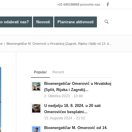
+31 640198868 pozovite nas
to odabrati nas?
Novosti
Planirane aktivnosti
ti
/
Bioenergetičar M. Omerović u Hrvatskoj (Zagreb, Rijeka i Split) od 13. d...
Popular
Recent
Bioenergetičar Omerović u Hrvatskoj
(Split, Rijeka i Zagreb)...
2. Oktobra 2023. - 10:48
U nedjelju 18. 8. 2024. u 20 sati
Omerovićev besplatni...
15. Augusta 2024. - 21:52
Bioenergetičar M. Omerović od 14.