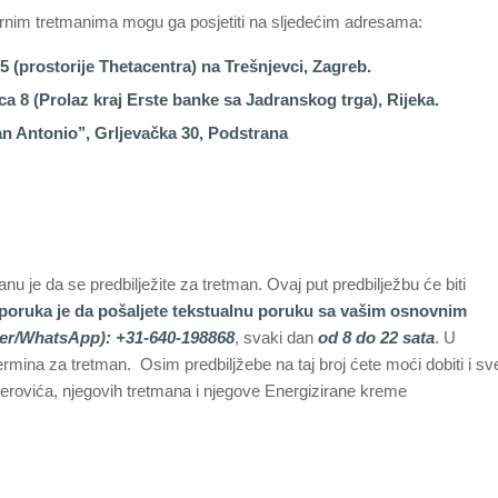
rnim tretmanima mogu ga posjetiti na sljedećim adresama:
5 (prostorije Thetacentra) na Trešnjevci, Zagreb.
ica 8 (Prolaz kraj Erste banke sa Jadranskog trga), Rijeka.
an Antonio’’, Grljevačka 30, Podstrana
 je da se predbilježite za tretman. Ovaj put predbilježbu će biti
poruka je da pošaljete tekstualnu poruku sa vašim osnovnim
ber/WhatsApp): +31-640-198868
, svaki dan
od 8 do 22 sata
. U
mina za tretman. Osim predbiljžebe na taj broj ćete moći dobiti i sv
merovića, njegovih tretmana i njegove Energizirane kreme