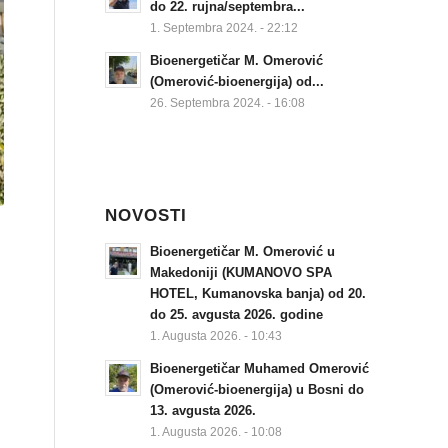
do 22. rujna/septembra...
1. Septembra 2024. - 22:12
Bioenergetičar M. Omerović
(Omerović-bioenergija) od...
26. Septembra 2024. - 16:08
NOVOSTI
Bioenergetičar M. Omerović u
Makedoniji (KUMANOVO SPA
HOTEL, Kumanovska banja) od 20.
do 25. avgusta 2026. godine
1. Augusta 2026. - 10:43
Bioenergetičar Muhamed Omerović
(Omerović-bioenergija) u Bosni do
13. avgusta 2026.
1. Augusta 2026. - 10:08