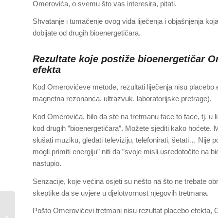
Omerovića, o svemu što vas interesira, pitati.
Shvatanje i tumačenje ovog vida liječenja i objašnjenja k
dobijate od drugih bioenergetičara.
Rezultate koje postiže bioenergetičar O
efekta
Kod Omerovićeve metode, rezultati liječenja nisu placebo 
magnetna rezonanca, ultrazvuk, laboratorijske pretrage).
Kod Omerovića, bilo da ste na tretmanu face to face, tj. u 
kod drugih ”bioenergetičara”. Možete sjediti kako hoćete. Možet
slušati muziku, gledati televiziju, telefonirati, šetati… Nije
mogli primiti energiju” niti da ”svoje misli usredotočite na b
nastupio.
Senzacije, koje većina osjeti su nešto na što ne trebate ob
skeptike da se uvjere u djelotvornost njegovih tretmana.
Bioenergetičar M.
Pošto Omerovićevi tretmani nisu rezultat placebo efekta, 
Omerović u Hrvatskoj