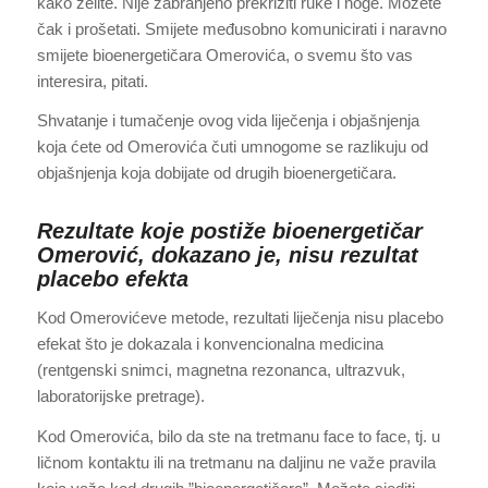
kako želite. Nije zabranjeno prekrižiti ruke i noge. Možete
čak i prošetati. Smijete međusobno komunicirati i naravno
smijete bioenergetičara Omerovića, o svemu što vas
interesira, pitati.
Shvatanje i tumačenje ovog vida liječenja i objašnjenja
koja ćete od Omerovića čuti umnogome se razlikuju od
objašnjenja koja dobijate od drugih bioenergetičara.
Rezultate koje postiže bioenergetičar
Omerović, dokazano je, nisu rezultat
placebo efekta
Kod Omerovićeve metode, rezultati liječenja nisu placebo
efekat što je dokazala i konvencionalna medicina
(rentgenski snimci, magnetna rezonanca, ultrazvuk,
laboratorijske pretrage).
Kod Omerovića, bilo da ste na tretmanu face to face, tj. u
ličnom kontaktu ili na tretmanu na daljinu ne važe pravila