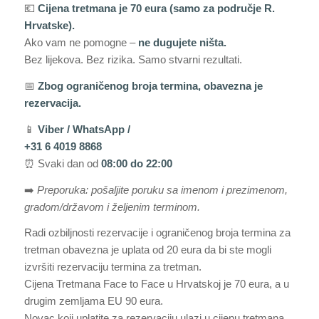
💶
Cijena tretmana je 70 eura (samo za područje R.
Hrvatske).
Ako vam ne pomogne –
ne dugujete ništa.
Bez lijekova. Bez rizika. Samo stvarni rezultati.
📅
Zbog ograničenog broja termina, obavezna je
rezervacija.
📱
Viber / WhatsApp /
+31 6 4019 8868
⏰ Svaki dan od
08:00 do 22:00
➡️
Preporuka: pošaljite poruku sa imenom i prezimenom,
gradom/državom i željenim terminom.
Radi ozbiljnosti rezervacije i ograničenog broja termina za
tretman obavezna je uplata od 20 eura da bi ste mogli
izvršiti rezervaciju termina za tretman.
Cijena Tretmana Face to Face u Hrvatskoj je 70 eura, a u
drugim zemljama EU 90 eura.
Novac koji uplatite za rezervaciju ulazi u cijenu tretmana.