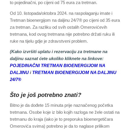
to pojedinačni, po cijeni od 75 eura za tretman.
Od 10. listopada/oktobra 2024. na raspolaganju imate i
Tretman bioenergijom na daljinu 24/7® po cijeni od 35 eura
za tretman. Za razliku od svih ostalih Omerovićevih
tretmana, kod ovog tretmana nije potrebno držati ruku ili
ruke na tijelu gdje je zdravstveni problem.
(Kako izvršiti uplatu i rezervaciju za tretmane na
daljinu saznat ćete ukoliko kliknete na linkove:
POJEDINAČNI TRETMAN BIOENERGIJOM NA
DALJINU
i
TRETMAN BIOENERGIJOM NA DALJINU
24/7®
Što je još potrebno znati?
Bitno je da dođete 15 minuta prije naznačenog početka
tretmana. Osobe koje iz bilo kojih razloga ne žele ostati na
tretmanu do kraja (iako je to preporuka bioenergetičara
Omerovića svima) potrebno je da to naglase prilikom