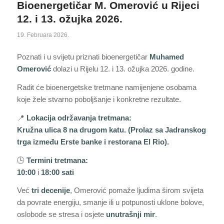
Bioenergetičar M. Omerović u Rijeci
12. i 13. ožujka 2026.
19. Februara 2026.
Poznati i u svijetu priznati bioenergetičar
Muhamed
Omerović
dolazi u Rijelu 12. i 13. ožujka 2026. godine.
Radit će bioenergetske tretmane namijenjene osobama
koje žele stvarno poboljšanje i konkretne rezultate.
📍
Lokacija održavanja tretmana:
Kružna ulica 8 na drugom katu. (Prolaz sa Jadranskog
trga između Erste banke i restorana El Rio).
🕒
Termini tretmana:
10:00
i
18:00 sati
Već
tri decenije
, Omerović pomaže ljudima širom svijeta
da povrate energiju, smanje ili u potpunosti uklone bolove,
oslobode se stresa i osjete
unutrašnji mir
.