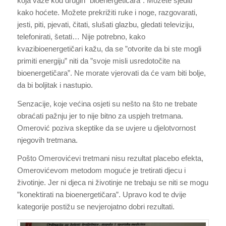
koja važe kod drugih ”bioenergetičara”. Možete sjediti
kako hoćete. Možete prekrižiti ruke i noge, razgovarati,
jesti, piti, pjevati, čitati, slušati glazbu, gledati televiziju,
telefonirati, šetati… Nije potrebno, kako
kvazibioenergetičari kažu, da se ”otvorite da bi ste mogli
primiti energiju” niti da ”svoje misli usredotočite na
bioenergetičara”. Ne morate vjerovati da će vam biti bolje,
da bi boljitak i nastupio.
Senzacije, koje većina osjeti su nešto na što ne trebate
obraćati pažnju jer to nije bitno za uspjeh tretmana.
Omerović poziva skeptike da se uvjere u djelotvornost
njegovih tretmana.
Pošto Omerovićevi tretmani nisu rezultat placebo efekta,
Omerovićevom metodom moguće je tretirati djecu i
životinje. Jer ni djeca ni životinje ne trebaju se niti se mogu
”konektirati na bioenergetičara”. Upravo kod te dvije
kategorije postižu se nevjerojatno dobri rezultati.