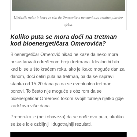
Liječnički nalaz iz kojeg se vidi da Omerovićevi tretmani nisu rezultat placebo
efekta.
Koliko puta se mora doći na tretman
kod bioenergetičara Omerovića?
Bioenergetičar Omerović nikad ne kaže da neko mora
prisustvovati određenom broju tretmana. Idealno bi bilo
kad bi se u što kraćem roku, ako je ikako moguće dan za
danom, doći četiri puta na tretman, pa da se napravi
stanka od 15-20 dana pa da se eventualno tretman
ponovi. To često nije moguće s obzirom da se
bioenergetičar Omerović tokom svojih turneja rijetko gdje
zadržava više dana.
Preporuka je (ne i obaveza) da se dođe dva puta, ukoliko
se žele iole ozbiljniji i dugotrajniji rezultati.