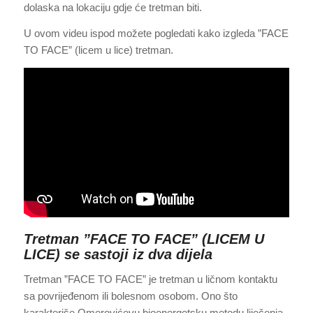
dolaska na lokaciju gdje će tretman biti.
U ovom videu ispod možete pogledati kako izgleda ”FACE
TO FACE” (licem u lice) tretman.
Tretman ”FACE TO FACE” (LICEM U
LICE) se sastoji iz dva dijela
Tretman ”FACE TO FACE” je tretman u ličnom kontaktu
sa povrijeđenom ili bolesnom osobom. Ono što
karakteriše Omerovićevu bioenergetsku metodu liječenja