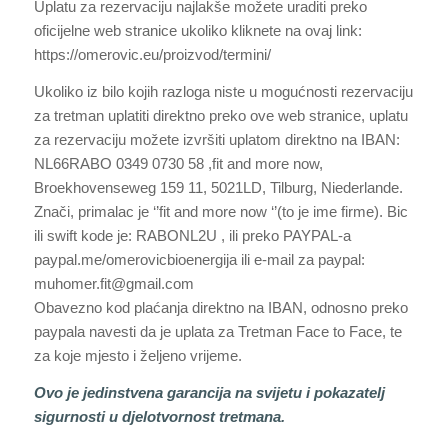
Uplatu za rezervaciju najlakše možete uraditi preko
oficijelne web stranice ukoliko kliknete na ovaj link:
https://omerovic.eu/proizvod/termini/
Ukoliko iz bilo kojih razloga niste u mogućnosti rezervaciju
za tretman uplatiti direktno preko ove web stranice, uplatu
za rezervaciju možete izvršiti uplatom direktno na IBAN:
NL66RABO 0349 0730 58 ,fit and more now,
Broekhovenseweg 159 11, 5021LD, Tilburg, Niederlande.
Znači, primalac je ‘’fit and more now ‘’(to je ime firme). Bic
ili swift kode je: RABONL2U , ili preko PAYPAL-a
paypal.me/omerovicbioenergija ili e-mail za paypal:
muhomer.fit@gmail.com
Obavezno kod plaćanja direktno na IBAN, odnosno preko
paypala navesti da je uplata za Tretman Face to Face, te
za koje mjesto i željeno vrijeme.
Ovo je jedinstvena garancija na svijetu i pokazatelj
sigurnosti u djelotvornost tretmana.