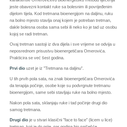
jeste obavezni kontakt ruke sa bolesnim ili povrijeđenim
dijelom tijela. Kod tretmana bioenergijom na daljinu, ruku
na bolno mjesto stavlja onaj kojem je potreban tretman,
dakle bolesna osoba sama sebi ili neko ko je tad uz osobu
kojoj se radi tretman.
Ovaj tretman sastoji iz dva dijela i sve vrijeme se odvija u
neposrednom prisustvu bioenergetičara Omerovića.
Prakticira se već šest godina.
Prvi dio
uzet je iz ”Tretmana na daljinu”.
U tih prvih pola sata, na znak bioenergetičara Omerovića
da terapija počinje, osobe koje su podvrgnute tretmanu
bioenergijom, same sebi stavljaju ruke na bolno mjesto.
Nakon pola sata, sklanjaju ruke i tad počinje drugi dio
samog tretmana.
Drugi dio
je u stvari klasični ”face to face” (licem u lice)
tretman, koji je do prije par godina bio najčešće