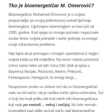
Tko je bioenergetičar M. Omerović?
Bioenergetičar Muhamed Omerović je u svijetu
prepoznatljiv po svojoj jedinstvenoj metodi liječenja
bioenergijom. Liječenjem bioenergijom se bavi još od
1995. godine. Kod njega su mnoge poznate i nepoznate
osobe širom svijeta potražile i našle rješenje za mnoge
svoje zdravstvene probleme.
Nije tajna da je pomogao i mnogim sportašima iz regije i
svijeta kada su bili ozlijeđeni. Na ovom mjestu pomenut
ćemo samo neke od njih: Ivica Olić (dok je igrao u
Bayernu) Bezjak, Ristovski, Ademi, Petković,
Finnbogason, Haraguchi, te mnogi drugi…
Neupućene osobe su sklone reći da svi bioenergetičari
rade na isti način i da je razlika među njima minimalna. Svi
vi koji ste imali priliku biti kod nekih inih bioenergetičara
koji rade
po metodi… nekoj i nečijoj,
bit ćete nemalo
iznenađeni kad vidite na koji način radi bioenergetičar