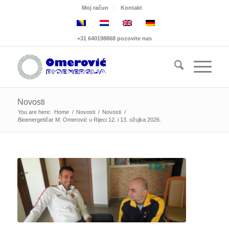
Moj račun
Kontakt
+31 640198868 pozovite nas
Novosti
You are here:
Home
/
Novosti
/
Novosti
/
Bioenergetičar M. Omerović u Rijeci 12. i 13. ožujka 2026.