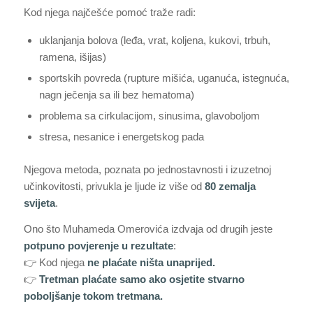
Kod njega najčešće pomoć traže radi:
uklanjanja bolova (leđa, vrat, koljena, kukovi, trbuh,
ramena, išijas)
sportskih povreda (rupture mišića, uganuća, istegnuća,
nagn ječenja sa ili bez hematoma)
problema sa cirkulacijom, sinusima, glavoboljom
stresa, nesanice i energetskog pada
Njegova metoda, poznata po jednostavnosti i izuzetnoj
učinkovitosti, privukla je ljude iz više od
80 zemalja
svijeta
.
Ono što Muhameda Omerovića izdvaja od drugih jeste
potpuno povjerenje u rezultate
:
👉 Kod njega
ne plaćate ništa unaprijed.
👉
Tretman plaćate samo ako osjetite stvarno
poboljšanje tokom tretmana.