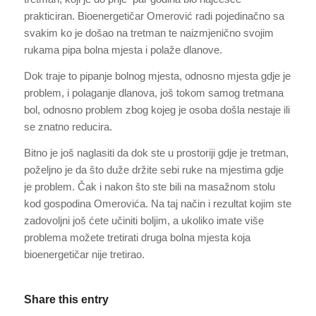
prakticiran. Bioenergetičar Omerović radi pojedinačno sa
svakim ko je došao na tretman te naizmjenično svojim
rukama pipa bolna mjesta i polaže dlanove.
Dok traje to pipanje bolnog mjesta, odnosno mjesta gdje je
problem, i polaganje dlanova, još tokom samog tretmana
bol, odnosno problem zbog kojeg je osoba došla nestaje ili
se znatno reducira.
Bitno je još naglasiti da dok ste u prostoriji gdje je tretman,
poželjno je da što duže držite sebi ruke na mjestima gdje
je problem. Čak i nakon što ste bili na masažnom stolu
kod gospodina Omerovića. Na taj način i rezultat kojim ste
zadovoljni još ćete učiniti boljim, a ukoliko imate više
problema možete tretirati druga bolna mjesta koja
bioenergetičar nije tretirao.
Share this entry