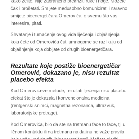
kako želite. Nije zabranjeno prekrižiti ruke i noge. Možete
čak i prošetati. Smijete međusobno komunicirati i naravno
smijete bioenergetičara Omerovića, o svemu što vas
interesira, pitati.
Shvatanje i tumačenje ovog vida liječenja i objašnjenja
koja ćete od Omerovića čuti umnogome se razlikuju od
objašnjenja koja dobijate od drugih bioenergetičara.
Rezultate koje postiže bioenergetičar
Omerović, dokazano je, nisu rezultat
placebo efekta
Kod Omerovićeve metode, rezultati liječenja nisu placebo
efekat što je dokazala i konvencionalna medicina
(rentgenski snimci, magnetna rezonanca, ultrazvuk,
laboratorijske pretrage).
Kod Omerovića, bilo da ste na tretmanu face to face, tj. u
ličnom kontaktu ili na tretmanu na daljinu ne važe pravila