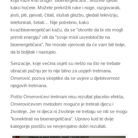
koja važe kod drugih ”bioenergetičara”. Možete sjediti
kako hoćete. Možete prekrižiti ruke i noge, razgovarati,
jesti, piti, pjevati, čitati, slušati glazbu, gledati televiziju,
telefonirati, šetati… Nije potrebno, kako
kvazibioenergetičari kažu, da se ”otvorite da bi ste mogli
primiti energiju” niti da ”svoje misli usredotočite na
bioenergetičara”. Ne morate vjerovati da će vam biti bolje,
da bi boljitak i nastupio.
Senzacije, koje većina osjeti su nešto na što ne trebate
obraćati pažnju jer to nije bitno za uspjeh tretmana.
Omerović poziva skeptike da se uvjere u djelotvornost
njegovih tretmana.
Pošto Omerovićevi tretmani nisu rezultat placebo efekta,
Omerovićevom metodom moguće je tretirati djecu i
životinje. Jer ni djeca ni životinje ne trebaju se niti se mogu
”konektirati na bioenergetičara”. Upravo kod te dvije
kategorije postižu se nevjerojatno dobri rezultati.