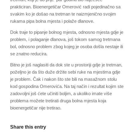
prakticiran. Bioenergetičar Omerović radi pojedinačno sa
svakim ko je došao na tretman te naizmjenično svojim
rukama pipa bolna mjesta i polaže dlanove.
Dok traje to pipanje bolnog mjesta, odnosno mjesta gdje je
problem, i polaganje dlanova, još tokom samog tretmana
bol, odnosno problem zbog kojeg je osoba došla nestaje ili
se znatno reducira.
Bitno je još naglasiti da dok ste u prostoriji gdje je tretman,
poželjno je da što duže držite sebi ruke na mjestima gdje
je problem. Čak i nakon što ste bili na masažnom stolu
kod gospodina Omerovića. Na taj način i rezultat kojim ste
zadovoljni još ćete učiniti boljim, a ukoliko imate više
problema možete tretirati druga bolna mjesta koja
bioenergetičar nije tretirao.
Share this entry