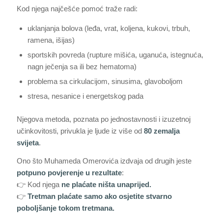
Kod njega najčešće pomoć traže radi:
uklanjanja bolova (leđa, vrat, koljena, kukovi, trbuh,
ramena, išijas)
sportskih povreda (rupture mišića, uganuća, istegnuća,
nagn ječenja sa ili bez hematoma)
problema sa cirkulacijom, sinusima, glavoboljom
stresa, nesanice i energetskog pada
Njegova metoda, poznata po jednostavnosti i izuzetnoj
učinkovitosti, privukla je ljude iz više od
80 zemalja
svijeta
.
Ono što Muhameda Omerovića izdvaja od drugih jeste
potpuno povjerenje u rezultate
:
👉 Kod njega
ne plaćate ništa unaprijed.
👉
Tretman plaćate samo ako osjetite stvarno
poboljšanje tokom tretmana.