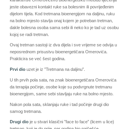
jeste obavezni kontakt ruke sa bolesnim ili povrijeđenim
dijelom tijela. Kod tretmana bioenergijom na daljinu, ruku
na bolno mjesto stavlja onaj kojem je potreban tretman,
dakle bolesna osoba sama sebi ili neko ko je tad uz osobu
kojoj se radi tretman.
Ovaj tretman sastoji iz dva dijela i sve vrijeme se odvija u
neposrednom prisustvu bioenergetičara Omerovića.
Prakticira se već šest godina.
Prvi dio
uzet je iz ”Tretmana na daljinu”.
U tih prvih pola sata, na znak bioenergetičara Omerovića
da terapija počinje, osobe koje su podvrgnute tretmanu
bioenergijom, same sebi stavljaju ruke na bolno mjesto.
Nakon pola sata, sklanjaju ruke i tad počinje drugi dio
samog tretmana.
Drugi dio
je u stvari klasični ”face to face” (licem u lice)
tretman, koji je do prije par godina bio najčešće