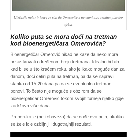
Liječnički nalaz iz kojeg se vidi da Omerovićevi tretmani nisu rezultat placebo
efekta.
Koliko puta se mora doći na tretman
kod bioenergetičara Omerovića?
Bioenergetičar Omerović nikad ne kaže da neko mora
prisustvovati određenom broju tretmana. Idealno bi bilo
kad bi se u što kraćem roku, ako je ikako moguće dan za
danom, doći četiri puta na tretman, pa da se napravi
stanka od 15-20 dana pa da se eventualno tretman
ponovi. To često nije moguće s obzirom da se
bioenergetičar Omerović tokom svojih turneja rijetko gdje
zadržava više dana.
Preporuka je (ne i obaveza) da se dođe dva puta, ukoliko
se žele iole ozbiljniji i dugotrajniji rezultati.