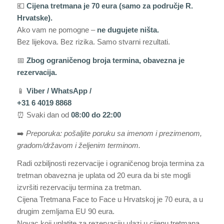
💶
Cijena tretmana je 70 eura (samo za područje R.
Hrvatske).
Ako vam ne pomogne –
ne dugujete ništa.
Bez lijekova. Bez rizika. Samo stvarni rezultati.
📅
Zbog ograničenog broja termina, obavezna je
rezervacija.
📱
Viber / WhatsApp /
+31 6 4019 8868
⏰ Svaki dan od
08:00 do 22:00
➡️
Preporuka: pošaljite poruku sa imenom i prezimenom,
gradom/državom i željenim terminom.
Radi ozbiljnosti rezervacije i ograničenog broja termina za
tretman obavezna je uplata od 20 eura da bi ste mogli
izvršiti rezervaciju termina za tretman.
Cijena Tretmana Face to Face u Hrvatskoj je 70 eura, a u
drugim zemljama EU 90 eura.
Novac koji uplatite za rezervaciju ulazi u cijenu tretmana.