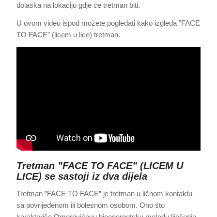
dolaska na lokaciju gdje će tretman biti.
U ovom videu ispod možete pogledati kako izgleda ”FACE
TO FACE” (licem u lice) tretman.
Tretman ”FACE TO FACE” (LICEM U
LICE) se sastoji iz dva dijela
Tretman ”FACE TO FACE” je tretman u ličnom kontaktu
sa povrijeđenom ili bolesnom osobom. Ono što
karakteriše Omerovićevu bioenergetsku metodu liječenja