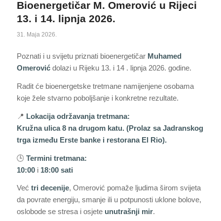
Bioenergetičar M. Omerović u Rijeci
13. i 14. lipnja 2026.
31. Maja 2026.
Poznati i u svijetu priznati bioenergetičar
Muhamed
Omerović
dolazi u Rijeku 13. i 14 . lipnja 2026. godine.
Radit će bioenergetske tretmane namijenjene osobama
koje žele stvarno poboljšanje i konkretne rezultate.
📍
Lokacija održavanja tretmana:
Kružna ulica 8 na drugom katu. (Prolaz sa Jadranskog
trga između Erste banke i restorana El Rio).
🕒
Termini tretmana:
10:00
i
18:00 sati
Već
tri decenije
, Omerović pomaže ljudima širom svijeta
da povrate energiju, smanje ili u potpunosti uklone bolove,
oslobode se stresa i osjete
unutrašnji mir
.