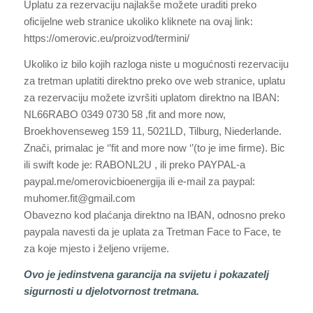
Uplatu za rezervaciju najlakše možete uraditi preko
oficijelne web stranice ukoliko kliknete na ovaj link:
https://omerovic.eu/proizvod/termini/
Ukoliko iz bilo kojih razloga niste u mogućnosti rezervaciju
za tretman uplatiti direktno preko ove web stranice, uplatu
za rezervaciju možete izvršiti uplatom direktno na IBAN:
NL66RABO 0349 0730 58 ,fit and more now,
Broekhovenseweg 159 11, 5021LD, Tilburg, Niederlande.
Znači, primalac je ‘’fit and more now ‘’(to je ime firme). Bic
ili swift kode je: RABONL2U , ili preko PAYPAL-a
paypal.me/omerovicbioenergija ili e-mail za paypal:
muhomer.fit@gmail.com
Obavezno kod plaćanja direktno na IBAN, odnosno preko
paypala navesti da je uplata za Tretman Face to Face, te
za koje mjesto i željeno vrijeme.
Ovo je jedinstvena garancija na svijetu i pokazatelj
sigurnosti u djelotvornost tretmana.