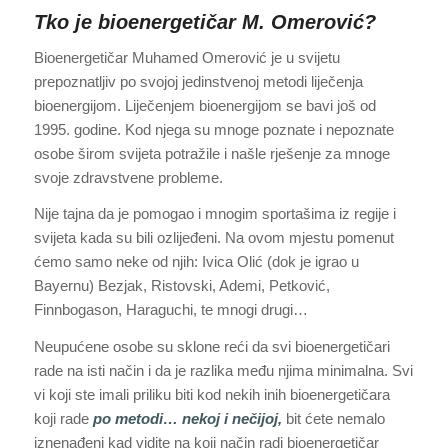
Tko je bioenergetičar M. Omerović?
Bioenergetičar Muhamed Omerović je u svijetu
prepoznatljiv po svojoj jedinstvenoj metodi liječenja
bioenergijom. Liječenjem bioenergijom se bavi još od
1995. godine. Kod njega su mnoge poznate i nepoznate
osobe širom svijeta potražile i našle rješenje za mnoge
svoje zdravstvene probleme.
Nije tajna da je pomogao i mnogim sportašima iz regije i
svijeta kada su bili ozlijeđeni. Na ovom mjestu pomenut
ćemo samo neke od njih: Ivica Olić (dok je igrao u
Bayernu) Bezjak, Ristovski, Ademi, Petković,
Finnbogason, Haraguchi, te mnogi drugi…
Neupućene osobe su sklone reći da svi bioenergetičari
rade na isti način i da je razlika među njima minimalna. Svi
vi koji ste imali priliku biti kod nekih inih bioenergetičara
koji rade
po metodi… nekoj i nečijoj,
bit ćete nemalo
iznenađeni kad vidite na koji način radi bioenergetičar