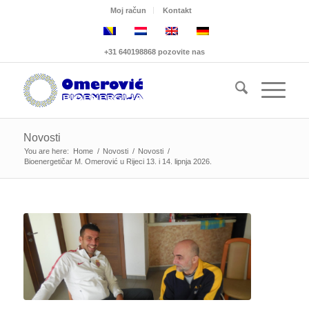
Moj račun
Kontakt
+31 640198868 pozovite nas
Novosti
You are here:
Home
/
Novosti
/
Novosti
/
Bioenergetičar M. Omerović u Rijeci 13. i 14. lipnja 2026.