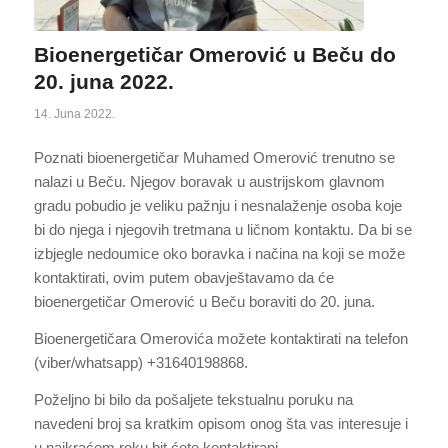
Bioenergetičar Omerović u Beču do
20. juna 2022.
14. Juna 2022.
Poznati bioenergetičar Muhamed Omerović trenutno se
nalazi u Beču. Njegov boravak u austrijskom glavnom
gradu pobudio je veliku pažnju i nesnalaženje osoba koje
bi do njega i njegovih tretmana u ličnom kontaktu. Da bi se
izbjegle nedoumice oko boravka i načina na koji se može
kontaktirati, ovim putem obavještavamo da će
bioenergetičar Omerović u Beču boraviti do 20. juna.
Bioenergetičara Omerovića možete kontaktirati na telefon
(viber/whatsapp) +31640198868.
Poželjno bi bilo da pošaljete tekstualnu poruku na
navedeni broj sa kratkim opisom onog šta vas interesuje i
u najkraćem roku bit ćete kontaktirani.