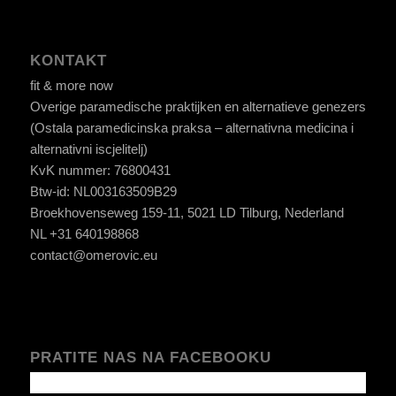
KONTAKT
fit & more now
Overige paramedische praktijken en alternatieve genezers
(Ostala paramedicinska praksa – alternativna medicina i
alternativni iscjelitelj)
KvK nummer: 76800431
Btw-id: NL003163509B29
Broekhovenseweg 159-11, 5021 LD Tilburg, Nederland
NL +31 640198868
contact@omerovic.eu
PRATITE NAS NA FACEBOOKU