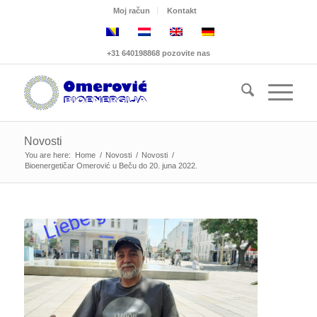
Moj račun
Kontakt
+31 640198868 pozovite nas
Novosti
You are here:
Home
/
Novosti
/
Novosti
/
Bioenergetičar Omerović u Beču do 20. juna 2022.