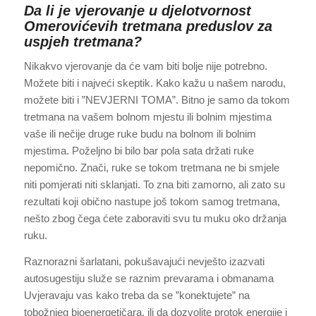
Da li je vjerovanje u djelotvornost
Omerovićevih tretmana preduslov za
uspjeh tretmana?
Nikakvo vjerovanje da će vam biti bolje nije potrebno.
Možete biti i najveći skeptik. Kako kažu u našem narodu,
možete biti i ”NEVJERNI TOMA”. Bitno je samo da tokom
tretmana na vašem bolnom mjestu ili bolnim mjestima
vaše ili nečije druge ruke budu na bolnom ili bolnim
mjestima. Poželjno bi bilo bar pola sata držati ruke
nepomično. Znači, ruke se tokom tretmana ne bi smjele
niti pomjerati niti sklanjati. To zna biti zamorno, ali zato su
rezultati koji obično nastupe još tokom samog tretmana,
nešto zbog čega ćete zaboraviti svu tu muku oko držanja
ruku.
Raznorazni šarlatani, pokušavajući nevješto izazvati
autosugestiju služe se raznim prevarama i obmanama
Uvjeravaju vas kako treba da se ”konektujete” na
tobožnjeg bioenergetičara, ili da dozvolite protok energije i