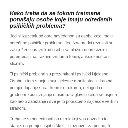
Kako treba da se tokom tretmana
ponašaju osobe koje imaju određenih
psihičkih problema?
Jedini izuzetak od gore navedenog su osobe koje imaju
određene psihičke probleme. Jer, Izvanredni rezultati su
zabilježeni upravo kod osoba sa blažim depresivnim
poremećajima, raznim vrstama fobija, anksioznošću i
sličnim.
Ti psihički problemi su prezentirani i psihički i tjelesno.
Osobe u tom stanju imaju tjelesne manifestacije kao na
primjer: lupanje srca, tremor u rukama, nelagoda u
grudnom košu, zujanje u ušima. U glavi i očima se osjeća
kao neko zatezanje i sve je to popraćeno najčešće velikim
strahom.
Treba se skoncentrisati na uzrok koji vas dovodi u to
stanje. na primjer, ispit u školi, ili razgovor za posao, ili