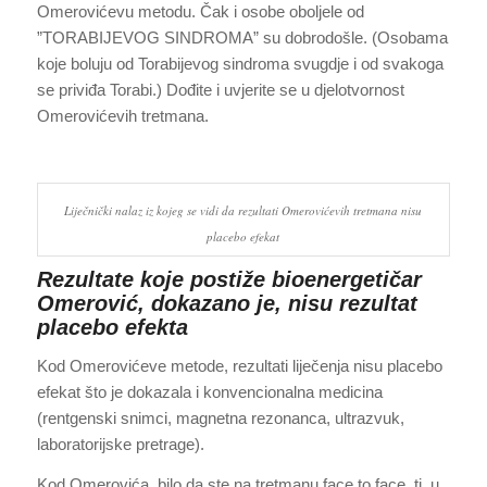
Omerovićevu metodu. Čak i osobe oboljele od
”TORABIJEVOG SINDROMA” su dobrodošle. (Osobama
koje boluju od Torabijevog sindroma svugdje i od svakoga
se priviđa Torabi.) Dođite i uvjerite se u djelotvornost
Omerovićevih tretmana.
Liječnički nalaz iz kojeg se vidi da rezultati Omerovićevih tretmana nisu
placebo efekat
Rezultate koje postiže bioenergetičar
Omerović, dokazano je, nisu rezultat
placebo efekta
Kod Omerovićeve metode, rezultati liječenja nisu placebo
efekat što je dokazala i konvencionalna medicina
(rentgenski snimci, magnetna rezonanca, ultrazvuk,
laboratorijske pretrage).
Kod Omerovića, bilo da ste na tretmanu face to face, tj. u