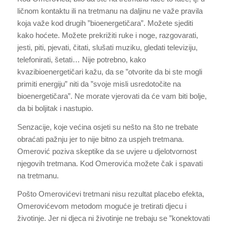
ličnom kontaktu ili na tretmanu na daljinu ne važe pravila
koja važe kod drugih ”bioenergetičara”. Možete sjediti
kako hoćete. Možete prekrižiti ruke i noge, razgovarati,
jesti, piti, pjevati, čitati, slušati muziku, gledati televiziju,
telefonirati, šetati… Nije potrebno, kako
kvazibioenergetičari kažu, da se ”otvorite da bi ste mogli
primiti energiju” niti da ”svoje misli usredotočite na
bioenergetičara”. Ne morate vjerovati da će vam biti bolje,
da bi boljitak i nastupio.
Senzacije, koje većina osjeti su nešto na što ne trebate
obraćati pažnju jer to nije bitno za uspjeh tretmana.
Omerović poziva skeptike da se uvjere u djelotvornost
njegovih tretmana. Kod Omerovića možete čak i spavati
na tretmanu.
Pošto Omerovićevi tretmani nisu rezultat placebo efekta,
Omerovićevom metodom moguće je tretirati djecu i
životinje. Jer ni djeca ni životinje ne trebaju se ”konektovati