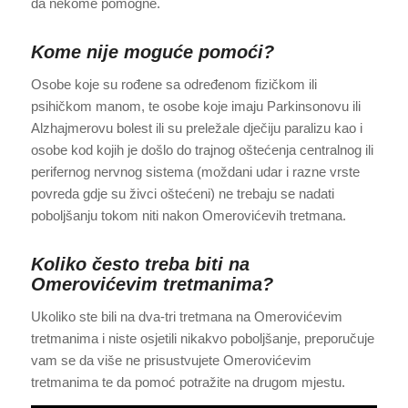
da nekome pomogne.
Kome nije moguće pomoći?
Osobe koje su rođene sa određenom fizičkom ili
psihičkom manom, te osobe koje imaju Parkinsonovu ili
Alzhajmerovu bolest ili su preležale dječiju paralizu kao i
osobe kod kojih je došlo do trajnog oštećenja centralnog ili
perifernog nervnog sistema (moždani udar i razne vrste
povreda gdje su živci oštećeni) ne trebaju se nadati
poboljšanju tokom niti nakon Omerovićevih tretmana.
Koliko često treba biti na
Omerovićevim tretmanima?
Ukoliko ste bili na dva-tri tretmana na Omerovićevim
tretmanima i niste osjetili nikakvo poboljšanje, preporučuje
vam se da više ne prisustvujete Omerovićevim
tretmanima te da pomoć potražite na drugom mjestu.