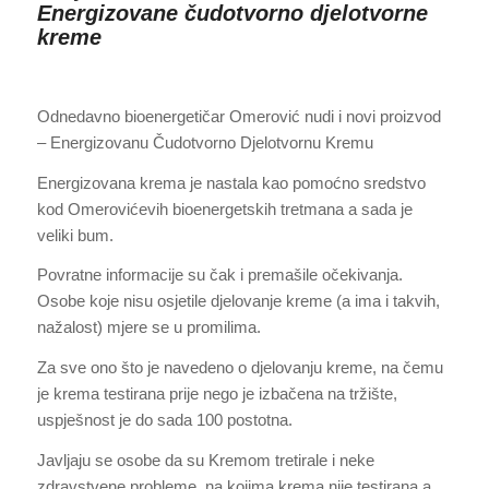
Energizovane čudotvorno djelotvorne
kreme
Odnedavno bioenergetičar Omerović nudi i novi proizvod
– Energizovanu Čudotvorno Djelotvornu Kremu
Energizovana krema je nastala kao pomoćno sredstvo
kod Omerovićevih bioenergetskih tretmana a sada je
veliki bum.
Povratne informacije su čak i premašile očekivanja.
Osobe koje nisu osjetile djelovanje kreme (a ima i takvih,
nažalost) mjere se u promilima.
Za sve ono što je navedeno o djelovanju kreme, na čemu
je krema testirana prije nego je izbačena na tržište,
uspješnost je do sada 100 postotna.
Javljaju se osobe da su Kremom tretirale i neke
zdravstvene probleme, na kojima krema nije testirana a