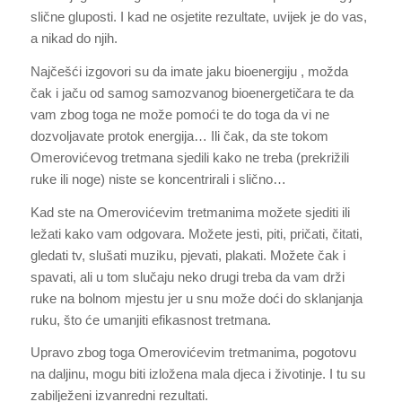
slične gluposti. I kad ne osjetite rezultate, uvijek je do vas,
a nikad do njih.
Najčešći izgovori su da imate jaku bioenergiju , možda
čak i jaču od samog samozvanog bioenergetičara te da
vam zbog toga ne može pomoći te do toga da vi ne
dozvoljavate protok energija… Ili čak, da ste tokom
Omerovićevog tretmana sjedili kako ne treba (prekrižili
ruke ili noge) niste se koncentrirali i slično…
Kad ste na Omerovićevim tretmanima možete sjediti ili
ležati kako vam odgovara. Možete jesti, piti, pričati, čitati,
gledati tv, slušati muziku, pjevati, plakati. Možete čak i
spavati, ali u tom slučaju neko drugi treba da vam drži
ruke na bolnom mjestu jer u snu može doći do sklanjanja
ruku, što će umanjiti efikasnost tretmana.
Upravo zbog toga Omerovićevim tretmanima, pogotovu
na daljinu, mogu biti izložena mala djeca i životinje. I tu su
zabilježeni izvanredni rezultati.