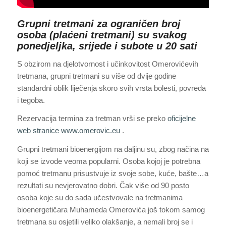
Grupni tretmani za ograničen broj
osoba (plaćeni tretmani) su svakog
ponedjeljka, srijede i subote u 20 sati
S obzirom na djelotvornost i učinkovitost Omerovićevih
tretmana, grupni tretmani su više od dvije godine
standardni oblik liječenja skoro svih vrsta bolesti, povreda
i tegoba.
Rezervacija termina za tretman vrši se preko
oficijelne
web stranice www.omerovic.eu
.
Grupni tretmani bioenergijom na daljinu su, zbog načina na
koji se izvode veoma popularni. Osoba kojoj je potrebna
pomoć tretmanu prisustvuje iz svoje sobe, kuće, bašte…a
rezultati su nevjerovatno dobri. Čak više od 90 posto
osoba koje su do sada učestvovale na tretmanima
bioenergetičara Muhameda Omerovića još tokom samog
tretmana su osjetili veliko olakšanje, a nemali broj se i