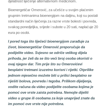
djelatnost liječenje alternativnom medicinom.
Bioenergetičar Omerović, za učešće u svojim plaćenim
grupnim tretmanima bioenergijom na daljinu, koji su postali
standardni način liječenja za razne vrste bolesti i povreda,
svakog ponedjeljka, srijede i subote u 20 sati, naplaćuje 20
eura po osobi.
I pored toga što liječeći bioenergijom zarađuje za
život, bioenergetičar Omerović preporučuje da
podijelite video. Svjesno se odriče velikog dijela
prihoda, jer želi da se što veći broj osoba okoristi o
ovaj njegov dar. Tim prije što su Omerovićevi
besplatni tretmani izuzetno korisni i rijetki. Otprilike
jednom mjesečno možete biti u prilici besplatno se
riješiti bolova, povreda i tegoba. Prilikom dijeljenja,
vodite računa da video podijelite osobama kojima je
pomoć ove vrste zaista potrebna. Nemojte dijeliti
video u grupe ili osobama za koje unaprijed znate da
im pomoć ove vrste nije potrebna.