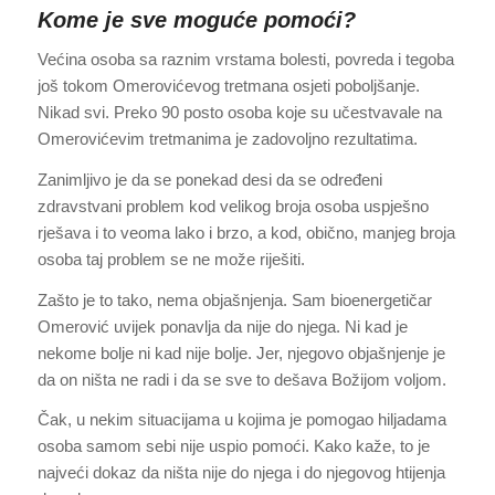
Kome je sve moguće pomoći?
Većina osoba sa raznim vrstama bolesti, povreda i tegoba
još tokom Omerovićevog tretmana osjeti poboljšanje.
Nikad svi. Preko 90 posto osoba koje su učestvavale na
Omerovićevim tretmanima je zadovoljno rezultatima.
Zanimljivo je da se ponekad desi da se određeni
zdravstvani problem kod velikog broja osoba uspješno
rješava i to veoma lako i brzo, a kod, obično, manjeg broja
osoba taj problem se ne može riješiti.
Zašto je to tako, nema objašnjenja. Sam bioenergetičar
Omerović uvijek ponavlja da nije do njega. Ni kad je
nekome bolje ni kad nije bolje. Jer, njegovo objašnjenje je
da on ništa ne radi i da se sve to dešava Božijom voljom.
Čak, u nekim situacijama u kojima je pomogao hiljadama
osoba samom sebi nije uspio pomoći. Kako kaže, to je
najveći dokaz da ništa nije do njega i do njegovog htijenja