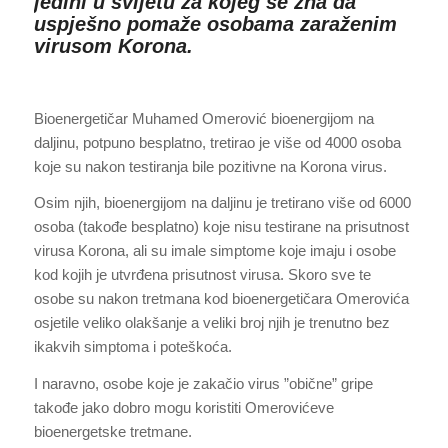
jedini u svijetu za kojeg se zna da
uspješno pomaže osobama zaraženim
virusom Korona.
Bioenergetičar Muhamed Omerović bioenergijom na
daljinu, potpuno besplatno, tretirao je više od 4000 osoba
koje su nakon testiranja bile pozitivne na Korona virus.
Osim njih, bioenergijom na daljinu je tretirano više od 6000
osoba (takođe besplatno) koje nisu testirane na prisutnost
virusa Korona, ali su imale simptome koje imaju i osobe
kod kojih je utvrđena prisutnost virusa. Skoro sve te
osobe su nakon tretmana kod bioenergetičara Omerovića
osjetile veliko olakšanje a veliki broj njih je trenutno bez
ikakvih simptoma i poteškoća.
I naravno, osobe koje je zakačio virus ”obične” gripe
takođe jako dobro mogu koristiti Omerovićeve
bioenergetske tretmane.