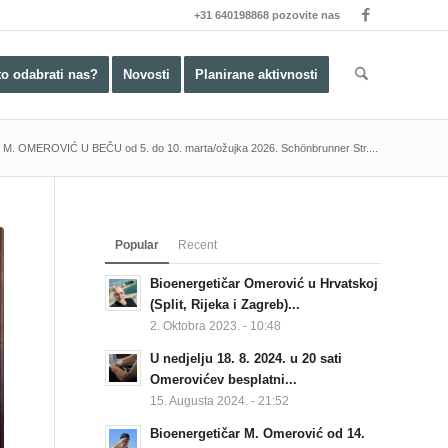
+31 640198868 pozovite nas
to odabrati nas?
Novosti
Planirane aktivnosti
 OMEROVIĆ U BEČU od 5. do 10. marta/ožujka 2026. Schönbrunner Str....
Popular
Recent
Bioenergetičar Omerović u Hrvatskoj
(Split, Rijeka i Zagreb)...
2. Oktobra 2023. - 10:48
U nedjelju 18. 8. 2024. u 20 sati
Omerovićev besplatni...
15. Augusta 2024. - 21:52
Bioenergetičar M. Omerović od 14.