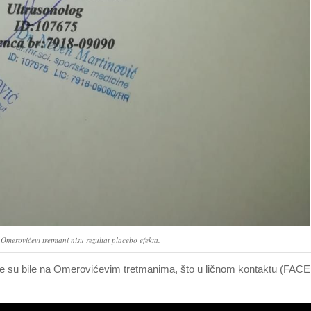
a Omerovićevi tretmani nisu rezultat placebo efekta.
oje su bile na Omerovićevim tretmanima, što u ličnom kontaktu (FACE