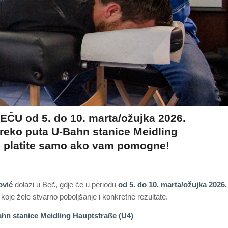
 od 5. do 10. marta/ožujka 2026.
reko puta U-Bahn stanice Meidling
 – platite samo ako vam pomogne!
vić
dolazi u Beč, gdje će u periodu
od 5. do 10. marta/ožujka 2026.
oje žele stvarno poboljšanje i konkretne rezultate.
ahn stanice Meidling Hauptstraße (U4)