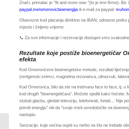
Znači, primalac je ‘’fit and more now ‘’(to je ime firme). B
paypal.me/omerovicbioenergija
ili e-mail za paypal:
muhome
Obavezno kod plaćanja direktno na IBAN, odnosno preko pa
mjesto i željeno vrijeme.
📞 Za sve informacije i rezervacije dostupni smo svakod
Rezultate koje postiže bioenergetičar O
efekta
Kod Omerovićeve bioenergetske metode, rezultati liječenja
(rentgenski snimci, magnetna rezonanca, ultrazvuk, laborat
Kod Omerovića, bilo da ste na tretmanu face to face, tj. u 
kod drugih ”bioenergetičara”. Možete sjediti kako hoćete. Možet
slušati glazbu, gledati televiziju, telefonirati, šetati… Nije
primiti energiju” niti da ”svoje misli usredotočite na bioenerg
nastupio.
U nedjelju, 8.
Senzacije, koje većina osjeti su nešto na što ne trebate ob
februara/veljače 2026.