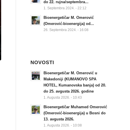
do 22. rujna/septembra...
1. Septembra 2024. - 22:12
Bioenergetičar M. Omerović
(Omerović-bioenergija) od...
26. Septembra 2024. - 16:08
NOVOSTI
Bioenergetičar M. Omerović u
Makedoniji (KUMANOVO SPA
HOTEL, Kumanovska banja) od 20.
do 25. avgusta 2026. godine
1. Augusta 2026. - 10:43
Bioenergetičar Muhamed Omerović
(Omerović-bioenergija) u Bosni do
13. avgusta 2026.
1. Augusta 2026. - 10:08