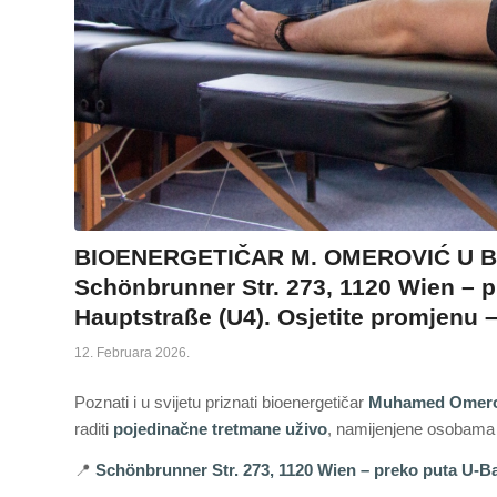
BIOENERGETIČAR M. OMEROVIĆ U BEČU
Schönbrunner Str. 273, 1120 Wien – p
Hauptstraße (U4). Osjetite promjenu
12. Februara 2026.
Poznati i u svijetu priznati bioenergetičar
Muhamed Omero
raditi
pojedinačne tretmane uživo
, namijenjene osobama k
📍
Schönbrunner Str. 273, 1120 Wien – preko puta U-B