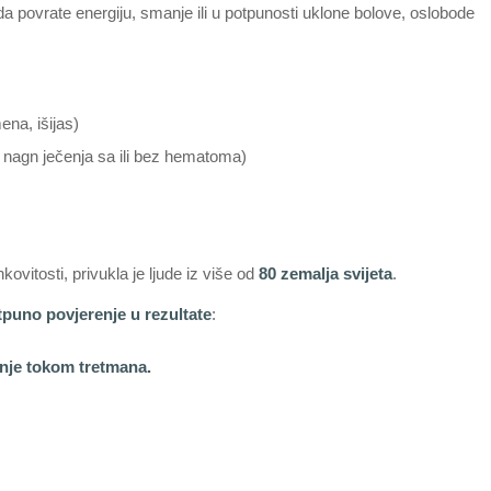
a povrate energiju, smanje ili u potpunosti uklone bolove, oslobode
ena, išijas)
 nagn ječenja sa ili bez hematoma)
ovitosti, privukla je ljude iz više od
80 zemalja svijeta
.
tpuno povjerenje u rezultate
:
anje tokom tretmana.