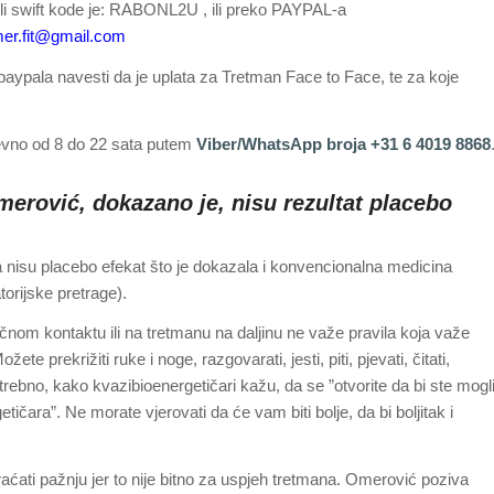
ic ili swift kode je: RABONL2U , ili preko PAYPAL-a
r.fit@gmail.com
ypala navesti da je uplata za Tretman Face to Face, te za koje
nevno od 8 do 22 sata putem
Viber/WhatsApp broja +31 6 4019 8868
merović, dokazano je, nisu rezultat placebo
 nisu placebo efekat što je dokazala i konvencionalna medicina
orijske pretrage).
ličnom kontaktu ili na tretmanu na daljinu ne važe pravila koja važe
e prekrižiti ruke i noge, razgovarati, jesti, piti, pjevati, čitati,
 potrebno, kako kvazibioenergetičari kažu, da se ”otvorite da bi ste mogl
etičara”. Ne morate vjerovati da će vam biti bolje, da bi boljitak i
raćati pažnju jer to nije bitno za uspjeh tretmana. Omerović poziva