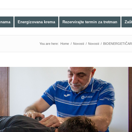
 nama
Energizovana krema
Rezervirajte termin za tretman
Zaš
You are here:
Home
/
Novosti
/
Novosti
/
BIOENERGETIČAR M.