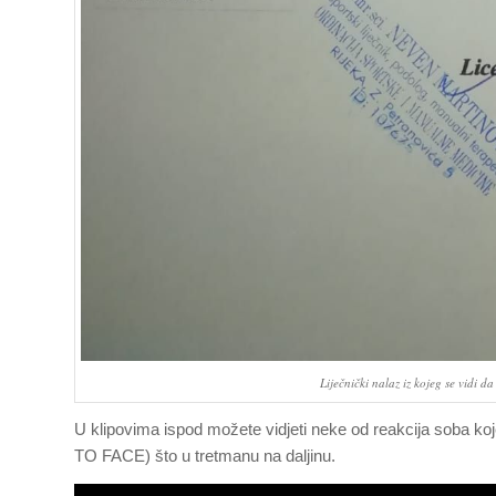
Liječnički nalaz iz kojeg se vidi d
U klipovima ispod možete vidjeti neke od reakcija soba k
TO FACE) što u tretmanu na daljinu.