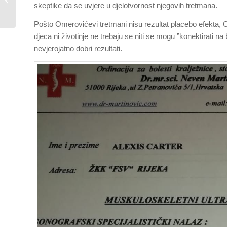
skeptike da se uvjere u djelotvornost njegovih tretmana.
godine u 20 sati
Omerovićev besplatni...
Pošto Omerovićevi tretmani nisu rezultat placebo efekta, 
djeca ni životinje ne trebaju se niti se mogu ”konektirati na
nevjerojatno dobri rezultati.