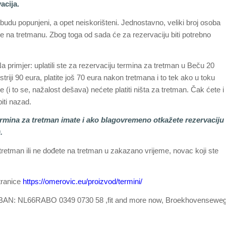
acija.
du popunjeni, a opet neiskorišteni. Jednostavno, veliki broj osoba
e na tretmanu. Zbog toga od sada će za rezervaciju biti potrebno
Na primjer: uplatili ste za rezervaciju termina za tretman u Beču 20
riji 90 eura, platite još 70 eura nakon tretmana i to tek ako u toku
e (i to se, nažalost dešava) nećete platiti ništa za tretman. Čak ćete i
iti nazad.
 termina za tretman imate i ako blagovremeno otkažete rezervaciju
.
retman ili ne dođete na tretman u zakazano vrijeme, novac koji ste
tranice
https://omerovic.eu/proizvod/termini/
na IBAN: NL66RABO 0349 0730 58 ,fit and more now, Broekhovensewe