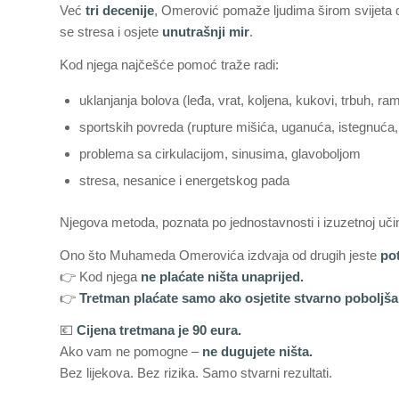
Već
tri decenije
, Omerović pomaže ljudima širom svijeta d
se stresa i osjete
unutrašnji mir
.
Kod njega najčešće pomoć traže radi:
uklanjanja bolova (leđa, vrat, koljena, kukovi, trbuh, ram
sportskih povreda (rupture mišića, uganuća, istegnuća,
problema sa cirkulacijom, sinusima, glavoboljom
stresa, nesanice i energetskog pada
Njegova metoda, poznata po jednostavnosti i izuzetnoj učink
Ono što Muhameda Omerovića izdvaja od drugih jeste
po
👉 Kod njega
ne plaćate ništa unaprijed.
👉
Tretman plaćate samo ako osjetite stvarno poboljš
💶
Cijena tretmana je 90 eura.
Ako vam ne pomogne –
ne dugujete ništa.
Bez lijekova. Bez rizika. Samo stvarni rezultati.