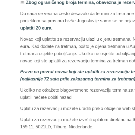
📅
Zbog ograničenog broja termina, obavezna je rezerv
Do sada se veoma često dešavalo da termini za tretmane bu
porijeklom sa prostora bivše Jugoslavije samo se ne pojav
uplatiti 20 eura.
Novac koji uplatite za rezervaciju ulazi u cijenu tretmana. 
eura. Kad dođete na tretman, pošto je cijena tretmana u Aust
tretmana osjetite poboljšanje. Ukoliko ne osjetite poboljšanj
novac koji ste uplatili za rezervaciju termina za tretman dob
Pravo na povrat novca koji ste uplatili za rezervaciju
(najkasnije 72 sata prije zakazanog termina za tretman)
Ukoliko ne otkažete blagovremeno rezervaciju termina za t
uplatili nećete dobiti nazad.
Uplatu za rezervaciju možete uraditi preko oficijelne web s
Uplatu za rezervaciju možete izvršiti uplatom direktno 
159 11, 5021LD, Tilburg, Niederlande.