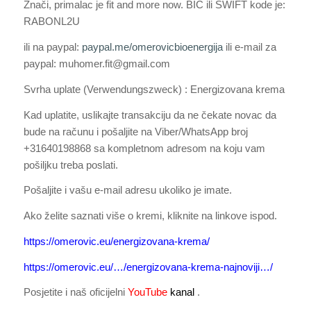
Znači, primalac je fit and more now. BIC ili SWIFT kode je:
RABONL2U
ili na paypal:
paypal.me/omerovicbioenergija
ili e-mail za
paypal: muhomer.fit@gmail.com
Svrha uplate (Verwendungszweck) : Energizovana krema
Kad uplatite, uslikajte transakciju da ne čekate novac da
bude na računu i pošaljite na Viber/WhatsApp broj
+31640198868 sa kompletnom adresom na koju vam
pošiljku treba poslati.
Pošaljite i vašu e-mail adresu ukoliko je imate.
Ako želite saznati više o kremi, kliknite na linkove ispod.
https://omerovic.eu/energizovana-krema/
https://omerovic.eu/…/energizovana-krema-najnoviji…/
Posjetite i naš oficijelni
YouTube
kanal
.