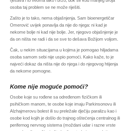
rješava i to veoma lako i brzo, dok se kod manjeg broja
osoba taj problem se ne može riješiti.
Zašto je to tako, nema objašnjenja. Sam bioenergetičar
Omerović uvijek ponavlja da nije do njega: ni kad je
nekome bolje ni kad nije bolje. Jer, njegovo objašnjenje je
da on ništa ne radi i da se sve to dešava Božijom voljom.
Čak, u nekim situacijama u kojima je pomogao hiljadama
osoba samom sebi nije uspio pomoći. Kako kaže, to je
najveći dokaz da ništa nije do njega i do njegovog htijenja
da nekome pomogne.
Kome nije moguće pomoći?
Osobe koje su rođene sa određenom fizičkom ili
psihičkom manom, te osobe koje imaju Parkinsonovu ili
Alzhajmerovu bolest ili su preležale dječiju paralizu kao i
osobe kod kojih je došlo do trajnog oštećenja centralnog ili
perifernog nervnog sistema (moždani udar i razne vrste