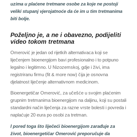
uzima u plaćene tretmane osobe za koje ne postoji
veliki stupanj vjerojatnoće da će im u tim tretmanima
biti bolje.
Poželjno je, a ne i obavezno, podijeliti
video tokom tretmana
Omerović je jedan od rijetkih alternativaca koji se
liječenjem bioenergijom bavi profesionalno i to potpuno
legalno i legitimno. U Nizozemskoj, gdje i živi, ima
registriranu firmu (fit & more now) čija je osnovna
djelatnost liječenje alternativnom medicinom.
Bioenergetičar Omerović, za učešće u svojim plaćenim
grupnim tretmanima bioenergijom na daljinu, koji su postali
standardni način liječenja za razne vrste bolesti i povreda i
naplaćuje 20 eura po osobi za tretman.
I pored toga što liječeći bioenergijom zarađuje za
život, bioenergetičar Omerović preporučuje da