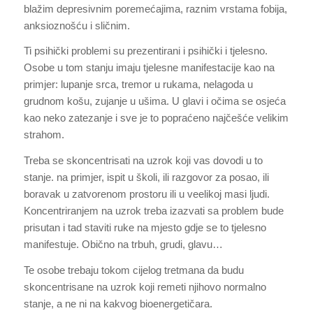
blažim depresivnim poremećajima, raznim vrstama fobija,
anksioznošću i sličnim.
Ti psihički problemi su prezentirani i psihički i tjelesno.
Osobe u tom stanju imaju tjelesne manifestacije kao na
primjer: lupanje srca, tremor u rukama, nelagoda u
grudnom košu, zujanje u ušima. U glavi i očima se osjeća
kao neko zatezanje i sve je to popraćeno najčešće velikim
strahom.
Treba se skoncentrisati na uzrok koji vas dovodi u to
stanje. na primjer, ispit u školi, ili razgovor za posao, ili
boravak u zatvorenom prostoru ili u veelikoj masi ljudi.
Koncentriranjem na uzrok treba izazvati sa problem bude
prisutan i tad staviti ruke na mjesto gdje se to tjelesno
manifestuje. Obično na trbuh, grudi, glavu…
Te osobe trebaju tokom cijelog tretmana da budu
skoncentrisane na uzrok koji remeti njihovo normalno
stanje, a ne ni na kakvog bioenergetičara.