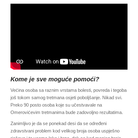
Kome je sve moguće pomoći?
Većina osoba sa raznim vrstama bolesti, povreda i tegoba
još tokom samog tretmana osjeti poboljšanje. Nikad svi.
Preko 90 posto osoba koje su učestvavale na
Omerovićevim tretmanima bude zadovoljno rezultatima.
Zanimljivo je da se ponekad desi da se određeni
zdravstvani problem kod velikog broja osoba uspješno