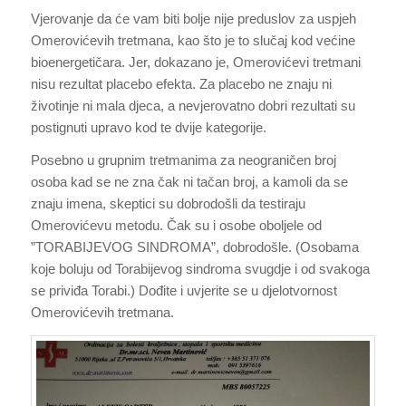
Vjerovanje da će vam biti bolje nije preduslov za uspjeh
Omerovićevih tretmana, kao što je to slučaj kod većine
bioenergetičara. Jer, dokazano je, Omerovićevi tretmani
nisu rezultat placebo efekta. Za placebo ne znaju ni
životinje ni mala djeca, a nevjerovatno dobri rezultati su
postignuti upravo kod te dvije kategorije.
Posebno u grupnim tretmanima za neograničen broj
osoba kad se ne zna čak ni tačan broj, a kamoli da se
znaju imena, skeptici su dobrodošli da testiraju
Omerovićevu metodu. Čak su i osobe oboljele od
”TORABIJEVOG SINDROMA”, dobrodošle. (Osobama
koje boluju od Torabijevog sindroma svugdje i od svakoga
se priviđa Torabi.) Dođite i uvjerite se u djelotvornost
Omerovićevih tretmana.