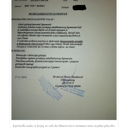
Liječnički nalaz iz kojeg se vidi da Omerovićevi tretmani nisu rezultat placebo