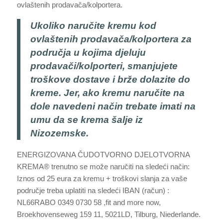
ovlaštenih prodavača/kolportera.
Ukoliko naručite kremu kod
ovlaštenih prodavača/kolportera za
područja u kojima djeluju
prodavači/kolporteri, smanjujete
troškove dostave i brže dolazite do
kreme. Jer, ako kremu naručite na
dole navedeni način trebate imati na
umu da se krema šalje iz
Nizozemske.
ENERGIZOVANA ČUDOTVORNO DJELOTVORNA
KREMA® trenutno se može naručiti na sledeći način:
Iznos od 25 eura za kremu + troškovi slanja za vaše
područje treba uplatiti na sledeći IBAN (račun) :
NL66RABO 0349 0730 58 ,fit and more now,
Broekhovenseweg 159 11, 5021LD, Tilburg, Niederlande.