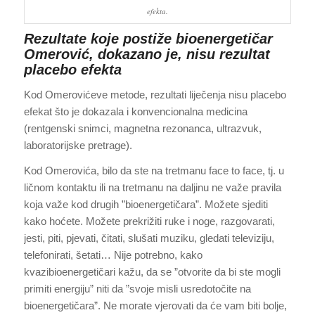
efekta.
Rezultate koje postiže bioenergetičar
Omerović, dokazano je, nisu rezultat
placebo efekta
Kod Omerovićeve metode, rezultati liječenja nisu placebo
efekat što je dokazala i konvencionalna medicina
(rentgenski snimci, magnetna rezonanca, ultrazvuk,
laboratorijske pretrage).
Kod Omerovića, bilo da ste na tretmanu face to face, tj. u
ličnom kontaktu ili na tretmanu na daljinu ne važe pravila
koja važe kod drugih ”bioenergetičara”. Možete sjediti
kako hoćete. Možete prekrižiti ruke i noge, razgovarati,
jesti, piti, pjevati, čitati, slušati muziku, gledati televiziju,
telefonirati, šetati… Nije potrebno, kako
kvazibioenergetičari kažu, da se ”otvorite da bi ste mogli
primiti energiju” niti da ”svoje misli usredotočite na
bioenergetičara”. Ne morate vjerovati da će vam biti bolje,