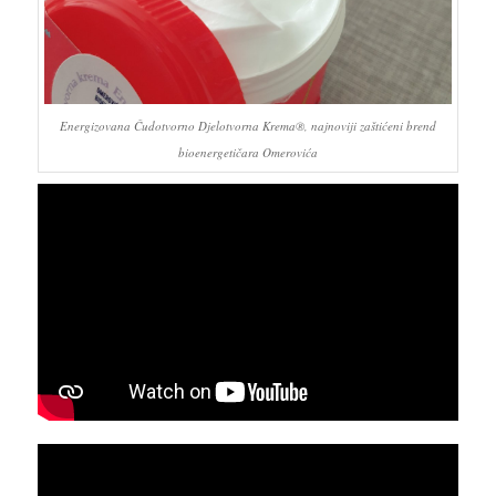
Energizovana Čudotvorno Djelotvorna Krema®, najnoviji zaštićeni brend
bioenergetičara Omerovića