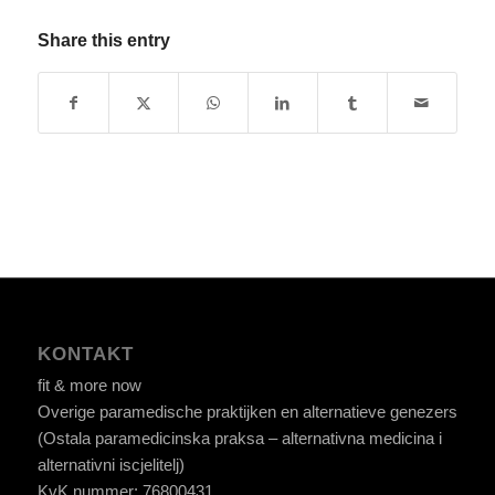
Share this entry
KONTAKT
fit & more now
Overige paramedische praktijken en alternatieve genezers
(Ostala paramedicinska praksa – alternativna medicina i
alternativni iscjelitelj)
KvK nummer: 76800431