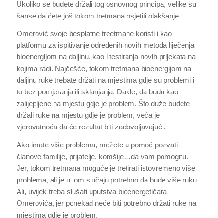
Ukoliko se budete držali tog osnovnog principa, velike su
šanse da ćete još tokom tretmana osjetiti olakšanje.
Omerović svoje besplatne treetmane koristi i kao
platformu za ispitivanje određenih novih metoda liječenja
bioenergijom na daljinu, kao i testiranja novih prijekata na
kojima radi. Najčešće, tokom tretmana bioenergijom na
daljinu ruke trebate držati na mjestima gdje su problemi i
to bez pomjeranja ili sklanjanja. Dakle, da budu kao
zalijepljene na mjestu gdje je problem. Što duže budete
držali ruke na mjestu gdje je problem, veća je
vjerovatnoća da će rezultat biti zadovoljavajući.
Ako imate više problema, možete u pomoć pozvati
članove familije, prijatelje, komšije…da vam pomognu.
Jer, tokom tretmana moguće je tretirati istovremeno više
problema, ali je u tom slučaju potrebno da bude više ruku.
Ali, uvijek treba slušati uputstva bioenergetičara
Omerovića, jer ponekad neće biti potrebno držati ruke na
mjestima gdje je problem.