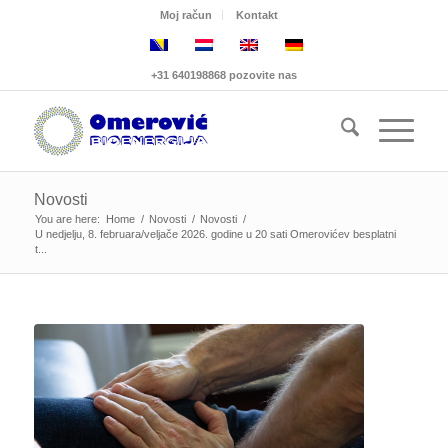
Moj račun
Kontakt
+31 640198868 pozovite nas
Novosti
You are here:
Home
/
Novosti
/
Novosti
/
U nedjelju, 8. februara/veljače 2026. godine u 20 sati Omerovićev besplatni
t...