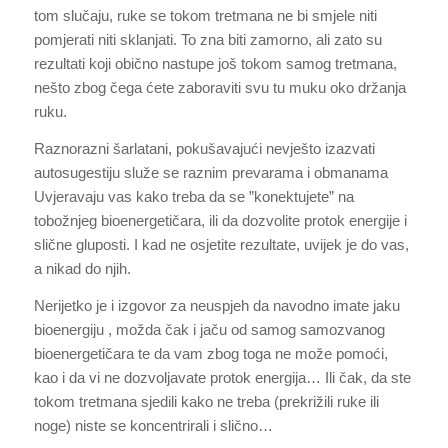
tom slučaju, ruke se tokom tretmana ne bi smjele niti
pomjerati niti sklanjati. To zna biti zamorno, ali zato su
rezultati koji obično nastupe još tokom samog tretmana,
nešto zbog čega ćete zaboraviti svu tu muku oko držanja
ruku.
Raznorazni šarlatani, pokušavajući nevješto izazvati
autosugestiju služe se raznim prevarama i obmanama
Uvjeravaju vas kako treba da se ”konektujete” na
tobožnjeg bioenergetičara, ili da dozvolite protok energije i
slične gluposti. I kad ne osjetite rezultate, uvijek je do vas,
a nikad do njih.
Nerijetko je i izgovor za neuspjeh da navodno imate jaku
bioenergiju , možda čak i jaču od samog samozvanog
bioenergetičara te da vam zbog toga ne može pomoći,
kao i da vi ne dozvoljavate protok energija… Ili čak, da ste
tokom tretmana sjedili kako ne treba (prekrižili ruke ili
noge) niste se koncentrirali i slično…