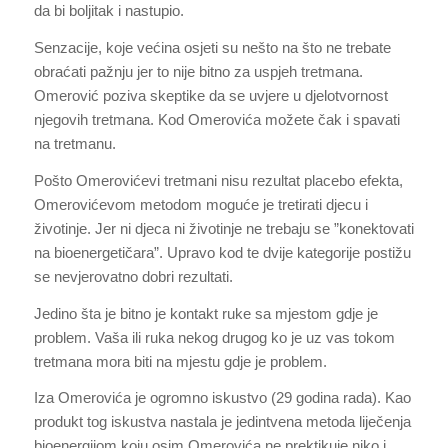
da bi boljitak i nastupio.
Senzacije, koje većina osjeti su nešto na što ne trebate
obraćati pažnju jer to nije bitno za uspjeh tretmana.
Omerović poziva skeptike da se uvjere u djelotvornost
njegovih tretmana. Kod Omerovića možete čak i spavati
na tretmanu.
Pošto Omerovićevi tretmani nisu rezultat placebo efekta,
Omerovićevom metodom moguće je tretirati djecu i
životinje. Jer ni djeca ni životinje ne trebaju se ”konektovati
na bioenergetičara”. Upravo kod te dvije kategorije postižu
se nevjerovatno dobri rezultati.
Jedino šta je bitno je kontakt ruke sa mjestom gdje je
problem. Vaša ili ruka nekog drugog ko je uz vas tokom
tretmana mora biti na mjestu gdje je problem.
Iza Omerovića je ogromno iskustvo (29 godina rada). Kao
produkt tog iskustva nastala je jedintvena metoda liječenja
bioenergijom koju osim Omerovića ne prektikuje niko i