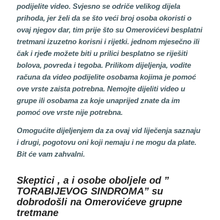
podijelite video. Svjesno se odriče velikog dijela
prihoda, jer želi da se što veći broj osoba okoristi o
ovaj njegov dar, tim prije što su Omerovićevi besplatni
tretmani izuzetno korisni i rijetki. jednom mjesečno ili
čak i rjeđe možete biti u prilici besplatno se riješiti
bolova, povreda i tegoba. Prilikom dijeljenja, vodite
računa da video podijelite osobama kojima je pomoć
ove vrste zaista potrebna. Nemojte dijeliti video u
grupe ili osobama za koje unaprijed znate da im
pomoć ove vrste nije potrebna.
Omogućite dijeljenjem da za ovaj vid liječenja saznaju
i drugi, pogotovu oni koji nemaju i ne mogu da plate.
Bit će vam zahvalni.
Skeptici , a i osobe oboljele od ”
TORABIJEVOG SINDROMA” su
dobrodošli na Omerovićeve grupne
tretmane