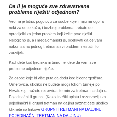
Da li je moguće sve zdravstvene
probleme riješiti odjednom?
Veoma je bitno, pogotovu za osobe koje imaju mnogo, a
neki za sebe kažu, i bezbroj problema, trebate se
opredijeliti za jedan problem koji želite prvo riješiti.
Nelogično je, a i megalomanski je, očekivati da će vam
nakon samo jednog tretmana svi problemi nestati i to
zauvijek.
Kad idete kod liječnika ni tamo ne idete da vam sve
probleme odjednom riješe.
Za osobe koje bi više puta da dođu kod bioenergetičara
Omerovića, ukoliko ne budete mogli tokom turneje po
Hrvatskoj, možete rezervirati termin za tretman na daljinu.
Pojedinačni ili grupni. (Kako izvršiti uplatu i rezervaciju za
pojedinačni ili grupni tretman na daljinu saznat ćete ukoliko
kliknete na linkove
GRUPNI TRETMANI NA DALJINU
i
POJEDINAČNI TRETMAN NA DALJINU)