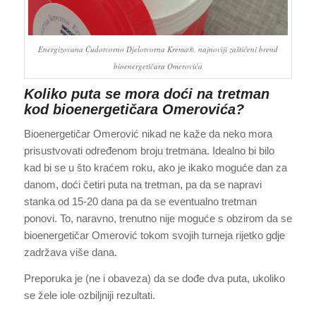
Energizovana Čudotvorno Djelotvorna Krema®, najnoviji zaštićeni brend
bioenergetičara Omerovića
Koliko puta se mora doći na tretman
kod bioenergetičara Omerovića?
Bioenergetičar Omerović nikad ne kaže da neko mora
prisustvovati određenom broju tretmana. Idealno bi bilo
kad bi se u što kraćem roku, ako je ikako moguće dan za
danom, doći četiri puta na tretman, pa da se napravi
stanka od 15-20 dana pa da se eventualno tretman
ponovi. To, naravno, trenutno nije moguće s obzirom da se
bioenergetičar Omerović tokom svojih turneja rijetko gdje
zadržava više dana.
Preporuka je (ne i obaveza) da se dođe dva puta, ukoliko
se žele iole ozbiljniji rezultati.