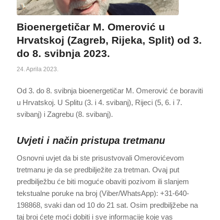
Bioenergetičar M. Omerović u
Hrvatskoj (Zagreb, Rijeka, Split) od 3.
do 8. svibnja 2023.
24. Aprila 2023.
Od 3. do 8. svibnja bioenergetičar M. Omerović će boraviti
u Hrvatskoj. U Splitu (3. i 4. svibanj), Rijeci (5, 6. i 7.
svibanj) i Zagrebu (8. svibanj).
Uvjeti i način pristupa tretmanu
Osnovni uvjet da bi ste prisustvovali Omerovićevom
tretmanu je da se predbilježite za tretman. Ovaj put
predbilježbu će biti moguće obaviti pozivom ili slanjem
tekstualne poruke na broj (Viber/WhatsApp): +31-640-
198868, svaki dan od 10 do 21 sat. Osim predbiljžebe na
taj broj ćete moći dobiti i sve informacije koje vas