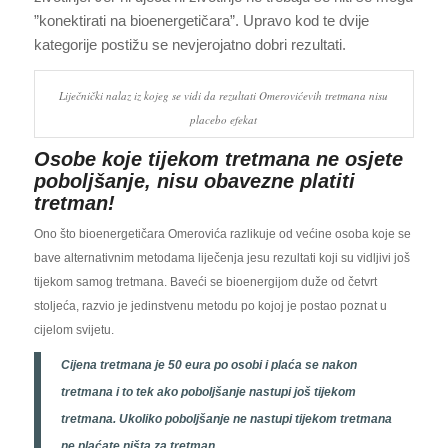
”konektirati na bioenergetičara”. Upravo kod te dvije
kategorije postižu se nevjerojatno dobri rezultati.
Liječnički nalaz iz kojeg se vidi da rezultati Omerovićevih tretmana nisu
placebo efekat
Osobe koje tijekom tretmana ne osjete
poboljšanje, nisu obavezne platiti
tretman!
Ono što bioenergetičara Omerovića razlikuje od većine osoba koje se
bave alternativnim metodama liječenja jesu rezultati koji su vidljivi još
tijekom samog tretmana. Baveći se bioenergijom duže od četvrt
stoljeća, razvio je jedinstvenu metodu po kojoj je postao poznat u
cijelom svijetu.
Cijena tretmana je 50 eura po osobi i plaća se nakon
tretmana i to tek ako poboljšanje nastupi još tijekom
tretmana. Ukoliko poboljšanje ne nastupi tijekom tretmana
ne plaćate ništa za tretman.