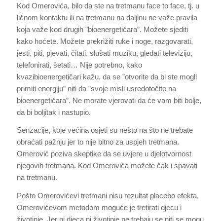
Kod Omerovića, bilo da ste na tretmanu face to face, tj. u
ličnom kontaktu ili na tretmanu na daljinu ne važe pravila
koja važe kod drugih ”bioenergetičara”. Možete sjediti
kako hoćete. Možete prekrižiti ruke i noge, razgovarati,
jesti, piti, pjevati, čitati, slušati muziku, gledati televiziju,
telefonirati, šetati… Nije potrebno, kako
kvazibioenergetičari kažu, da se ”otvorite da bi ste mogli
primiti energiju” niti da ”svoje misli usredotočite na
bioenergetičara”. Ne morate vjerovati da će vam biti bolje,
da bi boljitak i nastupio.
Senzacije, koje većina osjeti su nešto na što ne trebate
obraćati pažnju jer to nije bitno za uspjeh tretmana.
Omerović poziva skeptike da se uvjere u djelotvornost
njegovih tretmana. Kod Omerovića možete čak i spavati
na tretmanu.
Pošto Omerovićevi tretmani nisu rezultat placebo efekta,
Omerovićevom metodom moguće je tretirati djecu i
životinje. Jer ni djeca ni životinje ne trebaju se niti se mogu