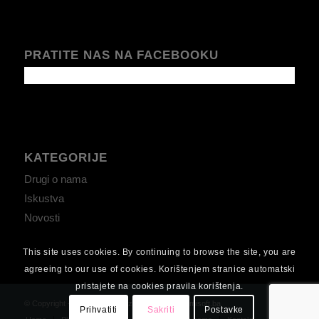
PRATITE NAS NA FACEBOOKU
KATEGORIJE
Drugi o nama
Iskustva
Novosti
This site uses cookies. By continuing to browse the site, you are
agreeing to our use of cookies. Korištenjem stranice automatski
pristajete na cookies pravila korištenja.
© Copyright - omerovic.eu -
dizajn i adaptacija umisoft.ba
Prihvatiti
Sakriti
Postavke