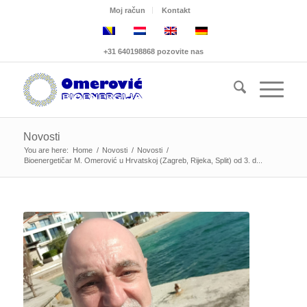
Moj račun
Kontakt
+31 640198868 pozovite nas
Novosti
You are here:
Home
/
Novosti
/
Novosti
/
Bioenergetičar M. Omerović u Hrvatskoj (Zagreb, Rijeka, Split) od 3. d...