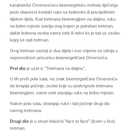
karakteriše Omerovićevu bioenergetsku metodu liječenja
jeste obavezni kontakt ruke sa bolesnim ili povrijeđenim
dijelom tijela. Kod tretmana bioenergijom na daljinu, ruku
na bolno mjesto stavlja onaj kojem je potreban tretman,
dakle bolesna osoba sama sebi ili neko ko je tad uz osobu
kojoj se radi tretman.
Ovaj tretman sastoji iz dva dijela i sve vrijeme se odvija u
neposrednom prisustvu bioenergetičara Omerovića.
Prvi dio
je uzet iz ”Tretmana na daljinu”.
U tih prvih pola sata, na znak bioenergetičara Omerovića
da terapija počinje, osobe koje su podvrgnute tretmanu
bioenergijom, same sebi stavljaju ruke na bolno mjesto.
Nakon pola sata, sklanjaju ruke i tad počinje drugi dio
samog tretmana.
Drugi dio
je u stvari klasični ”face to face” (licem u lice)
tretman.