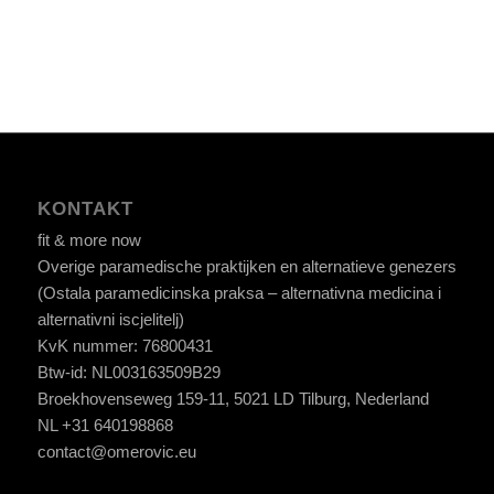
KONTAKT
fit & more now
Overige paramedische praktijken en alternatieve genezers
(Ostala paramedicinska praksa – alternativna medicina i
alternativni iscjelitelj)
KvK nummer: 76800431
Btw-id: NL003163509B29
Broekhovenseweg 159-11, 5021 LD Tilburg, Nederland
NL +31 640198868
contact@omerovic.eu