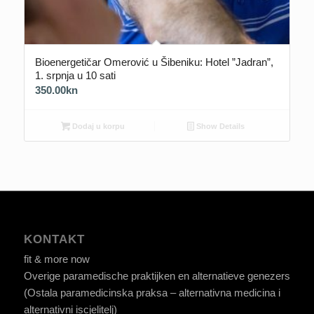
Bioenergetičar Omerović u Šibeniku: Hotel ”Jadran”,
1. srpnja u 10 sati
350.00
kn
Dodaj u korpu
Show Details
KONTAKT
fit & more now
Overige paramedische praktijken en alternatieve genezers
(Ostala paramedicinska praksa – alternativna medicina i
alternativni iscjelitelj)