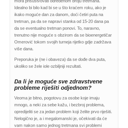
mora prisustvovati određenom broju tretmana.
Idealno bi bilo kad bi se u što kraćem roku, ako je
ikako moguće dan za danom, doći četiri puta na
tretman, pa da se napravi stanka od 15-20 dana pa
da se eventualno tretman ponovi. To, naravno,
trenutno nije moguće s obzirom da se bioenergetičar
Omerović tokom svojih turneja rijetko gdje zadržava
više dana.
Preporuka je (ne i obaveza) da se dođe dva puta,
ukoliko se žele iole ozbiljniji rezultati.
Da li je moguće sve zdravstvene
probleme riješiti odjednom?
Veoma je bitno, pogotovu za osobe koje imaju
mnogo, a neki za sebe kažu, i bezbroj problema,
opredijeliti se za jedan problem koji želite prvo riješiti.
Nelogično je, a i megalomanski je, očekivati da će
vam nakon samo jednog tretmana svi problemi