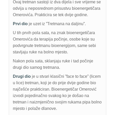
Ovaj tretman sastoji iz dva dijela i sve vrijeme se
odvija u neposrednom prisustvu bioenergetičara
Omerovića. Prakticira se tek dvije godine.
Prvi dio
je uzet iz ”Tretmana na daljinu”.
U tih prvih pola sata, na znak bioenergetičara
Omerovića da terapija počinje, osobe koje su
podvrgnute tretmanu bioenergijom, same sebi
stavljaju ruke na bolno mjesto.
Nakon pola sata, sklanjaju ruke i tad počinje
drugi dio samog tretmana.
Drugi dio
je u stvari klasični ”face to face” (licem
u lice) tretman, koji je do prije dvije godine bio
najčešće prakticiran. Bioenergetičar Omerović
izvodi pojedinačno svakog ko je došao na
tretman i naizmjenično svojim rukama pipa bolno
mjesto i polaže dlanove.