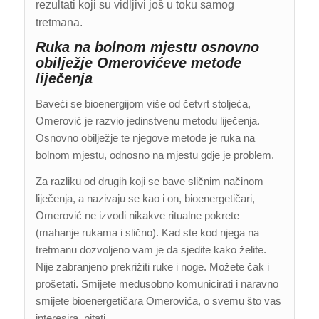
rezultati koji su vidljivi još u toku samog
tretmana.
Ruka na bolnom mjestu osnovno
obilježje Omerovićeve metode
liječenja
Baveći se bioenergijom više od četvrt stoljeća,
Omerović je razvio jedinstvenu metodu liječenja.
Osnovno obilježje te njegove metode je ruka na
bolnom mjestu, odnosno na mjestu gdje je problem.
Za razliku od drugih koji se bave sličnim načinom
liječenja, a nazivaju se kao i on, bioenergetičari,
Omerović ne izvodi nikakve ritualne pokrete
(mahanje rukama i slično). Kad ste kod njega na
tretmanu dozvoljeno vam je da sjedite kako želite.
Nije zabranjeno prekrižiti ruke i noge. Možete čak i
prošetati. Smijete međusobno komunicirati i naravno
smijete bioenergetičara Omerovića, o svemu što vas
interesira, pitati.