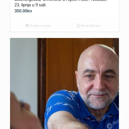
23. lipnja u 9 sati
350.00
kn
Dodaj u korpu
Show Details