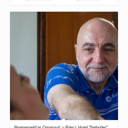
Bioenergetičar Omerović u Rijeci: Hotel ”Neboder”