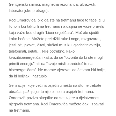
(rentgenski snimci, magnetna rezonanca, ultrazvuk,
laboratorijske pretrage).
Kod Omerovića, bilo da ste na tretmanu face to face, tj. u
ličnom kontaktu ili na tretmanu na daljinu ne važe pravila
koja važe kod drugih ”bioenergetičara”. Možete sjediti
kako hoćete. Možete prekrižiti ruke i noge, razgovarati,
jesti, piti, pjevati, čitati, slušati muziku, gledati televiziju,
telefonirati, šetati… Nije potrebno, kako
kvazibioenergetičari kažu, da se ”otvorite da bi ste mogli
primiti energiju” niti da ”svoje misli usredotočite na
bioenergetičara”. Ne morate vjerovati da će vam biti bolje,
da bi boljitak i nastupio.
Senzacije, koje većina osjeti su nešto na što ne trebate
obraćati pažnju jer to nije bitno za uspjeh tretmana.
Omerović poziva skeptike da se uvjere u djelotvornost
njegovih tretmana. Kod Omerovića možete čak i spavati
na tretmanu.