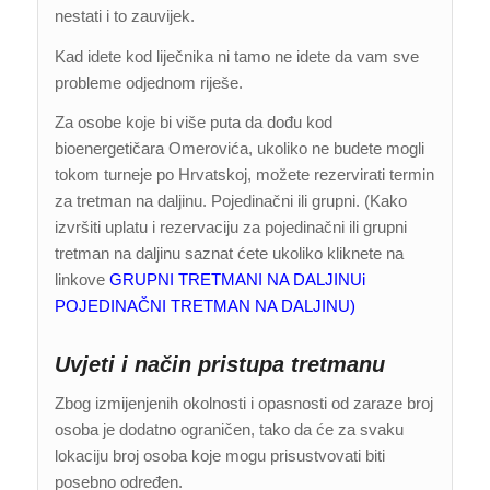
nestati i to zauvijek.
Kad idete kod liječnika ni tamo ne idete da vam sve
probleme odjednom riješe.
Za osobe koje bi više puta da dođu kod
bioenergetičara Omerovića, ukoliko ne budete mogli
tokom turneje po Hrvatskoj, možete rezervirati termin
za tretman na daljinu. Pojedinačni ili grupni. (Kako
izvršiti uplatu i rezervaciju za pojedinačni ili grupni
tretman na daljinu saznat ćete ukoliko kliknete na
linkove
GRUPNI TRETMANI NA DALJINU
i
POJEDINAČNI TRETMAN NA DALJINU)
Uvjeti i način pristupa tretmanu
Zbog izmijenjenih okolnosti i opasnosti od zaraze broj
osoba je dodatno ograničen, tako da će za svaku
lokaciju broj osoba koje mogu prisustvovati biti
posebno određen.