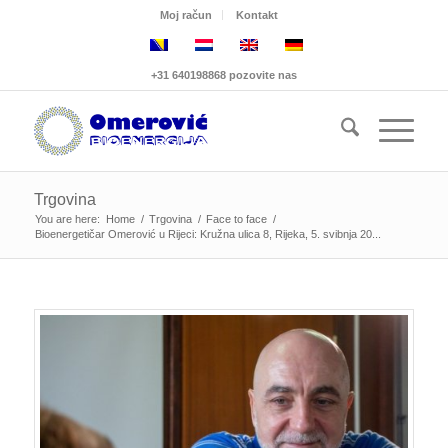
Moj račun
Kontakt
+31 640198868 pozovite nas
Trgovina
You are here:
Home
/
Trgovina
/
Face to face
/
Bioenergetičar Omerović u Rijeci: Kružna ulica 8, Rijeka, 5. svibnja 20...