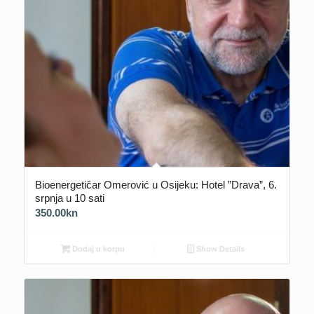
Bioenergetičar Omerović u Osijeku: Hotel ”Drava”, 6.
srpnja u 10 sati
350.00
kn
Dodaj u korpu
Show Details