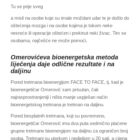
Tu se prije sveg
a misli na osobe koje su imale moždani udar te je došlo do
oštećenja mozga i na osobe kojima je tokom neke
nesreće ili operacije oštećen i prekinut neki živac. Tim se
osobama, najčešće ne može pomoći.
Omerovićeva bioenergetska metoda
liječenja daje odlične rezultate i na
daljinu
Pored tretmana bioenergijom FACE TO FACE, tj. kad je
bioenergetičar Omerović sam prisutan, čak
najrasprostranjeniji i ništa manje uspješan način
bioenergetskog tretmana je tretman na daljinu.
Pored besplatnih tretmana, koji su povremeno,
bioenergetičar Omerović ima dva puta sedmično plaćene
grupne tretmane bioenergijom na daljinu za ograničen broj
osoba. Tretmani su utorkom i nedjeljom u 20 sati, a cijena