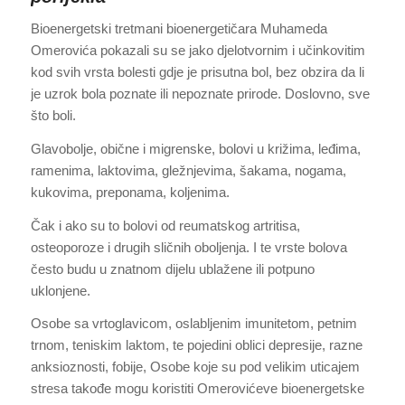
Bioenergetski tretmani bioenergetičara Muhameda
Omerovića pokazali su se jako djelotvornim i učinkovitim
kod svih vrsta bolesti gdje je prisutna bol, bez obzira da li
je uzrok bola poznate ili nepoznate prirode. Doslovno, sve
što boli.
Glavobolje, obične i migrenske, bolovi u križima, leđima,
ramenima, laktovima, gležnjevima, šakama, nogama,
kukovima, preponama, koljenima.
Čak i ako su to bolovi od reumatskog artritisa,
osteoporoze i drugih sličnih oboljenja. I te vrste bolova
često budu u znatnom dijelu ublažene ili potpuno
uklonjene.
Osobe sa vrtoglavicom, oslabljenim imunitetom, petnim
trnom, teniskim laktom, te pojedini oblici depresije, razne
anksioznosti, fobije, Osobe koje su pod velikim uticajem
stresa takođe mogu koristiti Omerovićeve bioenergetske