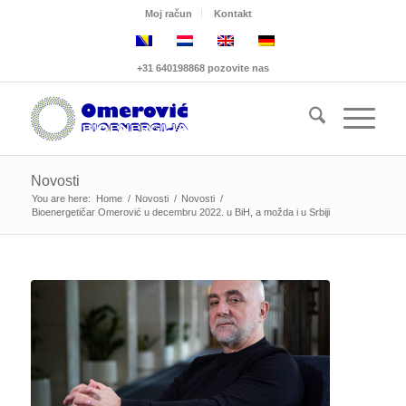
Moj račun
Kontakt
+31 640198868 pozovite nas
Novosti
You are here:
Home
/
Novosti
/
Novosti
/
Bioenergetičar Omerović u decembru 2022. u BiH, a možda i u Srbiji