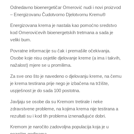
Odnedavno bioenergetičar Omerović nudi i novi proizvod
– Energizovanu Čudotvorno Djelotvornu Kremu®
Energizovana krema je nastala kao pomoćno sredstvo
kod Omerovićevih bioenergetskih tretmana a sada je
veliki bum.
Povratne informacije su čak i premašile očekivanja.
Osobe koje nisu osjetile djelovanje kreme (a ima i takvih,
nažalost) mjere se u promilima.
Za sve ono što je navedeno o djelovanju kreme, na čemu
je krema testirana prije nego je izbačena na tržište,
uspješnost je do sada 100 postotna.
Javljaju se osobe da su Kremom tretirale i neke
zdravstvene probleme, na kojima krema nije testirana a
rezultati su i kod tih problema iznenađujuće dobri.
Kremom je naročito zadovoljna populacija koja je u
poznijim godinama.