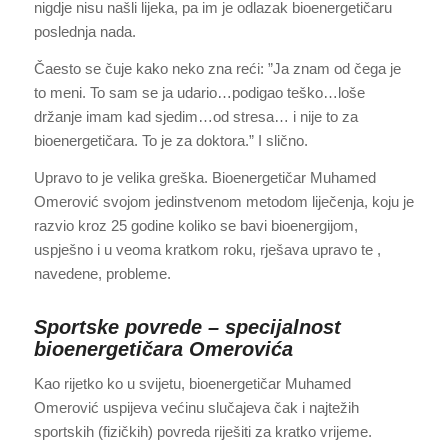
nigdje nisu našli lijeka, pa im je odlazak bioenergetičaru
poslednja nada.
Čaesto se čuje kako neko zna reći: ”Ja znam od čega je
to meni. To sam se ja udario…podigao teško…loše
držanje imam kad sjedim…od stresa… i nije to za
bioenergetičara. To je za doktora.” I slično.
Upravo to je velika greška. Bioenergetičar Muhamed
Omerović svojom jedinstvenom metodom liječenja, koju je
razvio kroz 25 godine koliko se bavi bioenergijom,
uspješno i u veoma kratkom roku, rješava upravo te ,
navedene, probleme.
Sportske povrede – specijalnost
bioenergetičara Omerovića
Kao rijetko ko u svijetu, bioenergetičar Muhamed
Omerović uspijeva većinu slučajeva čak i najtežih
sportskih (fizičkih) povreda riješiti za kratko vrijeme.