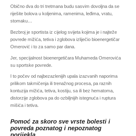
Obično dva do tri tretmana budu sasvim dovoljna da se
riješite bolova u koljenima, ramenima, leđima, vratu,
stomaku…
Bezbroj je sportista iz cijelog svijeta kojima je i najteže
povrede mižića, tetiva i zglobova izliječio bioenergetičar
Omerović i to za samo par dana.
Jer, specijalnost bioenergetičara Muhameda Omerovića
su sportske povrede.
I to počev od najbezazlenijih upala izazvanih naporima
prilikom takmičenja ili trenažnog procesa, pa raznih
kontuzija mižića, tetiva, kostiju, sa ili bez hematoma,
distorzije zglobova pa do ozbiljnijih istegnuća i ruptura
mišića i tetiva.
Pomoć za skoro sve vrste bolesti i
povreda poznatog i nepoznatog
porijekla