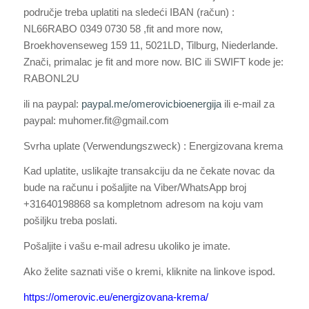
područje treba uplatiti na sledeći IBAN (račun) :
NL66RABO 0349 0730 58 ,fit and more now,
Broekhovenseweg 159 11, 5021LD, Tilburg, Niederlande.
Znači, primalac je fit and more now. BIC ili SWIFT kode je:
RABONL2U
ili na paypal:
paypal.me/omerovicbioenergija
ili e-mail za
paypal: muhomer.fit@gmail.com
Svrha uplate (Verwendungszweck) : Energizovana krema
Kad uplatite, uslikajte transakciju da ne čekate novac da
bude na računu i pošaljite na Viber/WhatsApp broj
+31640198868 sa kompletnom adresom na koju vam
pošiljku treba poslati.
Pošaljite i vašu e-mail adresu ukoliko je imate.
Ako želite saznati više o kremi, kliknite na linkove ispod.
https://omerovic.eu/energizovana-krema/