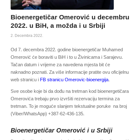
Bioenergetičar Omerović u decembru
2022. u BiH, a možda i u Srbiji
2. Decembra 2022.
Od 7. decembra 2022. godine bioenergetičar Muhamed
Omerović će boraviti u BiH i to u Živinicama i Sarajevu.
Tačan datum i vrijeme za navedena mjesta bit će
naknadno poznati. Za više informacije pratite ovu oficijelnu
web stranicu i
FB stranicu Omerovic-bioenergija
.
Sve osobe koje bi da dođu na tretman kod bioenergetičara
Omerovića trebaju prvo izvršiti rezervaciju termina za
tretman. To je moguće slanjem tekstualne poruke na broj
(Viber/WhatsApp) +387-62-436-135.
Bioenergetičar Omerović i u Srbiji