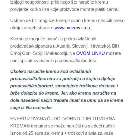
izbjegli neugodnosti, prije nego što naručite kremu
provjerite koliko i za koje proizvode morate platiti carinu.
Uskoro će biti moguće Energizovanu kremu naručiti preko
oficijelne web stranice
www.omerovic.eu
.
Kremu je moguće naručiti i preko ovlaštenih
prodavača/kolportera u Austriji, Sloveniji. Hrvatskoj, BiH,
Crnoj Gori, Srbiji i Makedoniji. Na
OVOM LINKU
možete
naći spisak ovlaštenih prodavača/kolportera
Ukoliko naručite kremu kod ovlaštenih
prodavača/kolportera za područja u kojima djeluju
prodavači/kolporteri, smanjujete troškove dostave i
brže dolazite do kreme. Jer, ako kremu naručite na
dole navedeni način trebate imati na umu da se krema
šalje iz Nizozemske.
ENERGIZOVANA ČUDOTVORNO DJELOTVORNA
KREMA® trenutno se može naručiti na sledeći način:
Iznos od 25 eura za kremu + troškovi slanja za vaše