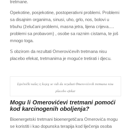
tretmane.
Opekotine, posjekotine, postoperativni problemi. Problemi
sa disajnim organima, sinusi, uho, grlo, nos, bolovi u
trbuhu (želučani problemi, masna jetra, lijena crijeva….
problemi sa probavom) , osobe sa raznim cistama, te još
mnogo toga.
S obzirom da rezultati Omerovićevih tretmana nisu
placebo efekat, tretmanima je moguće tretirati i djecu.
Liječnički nalaz iz kojeg se vidi da rezultati Omerovićevih tretmana nisu
placebo efekat
Mogu li Omerovićevi tretmani pomoći
kod karcinogenih oboljenja?
Bioenergetski tretmani bioenergetičara Omerovića mogu
se koristiti i kao dopunska terapija kod liječenja osoba