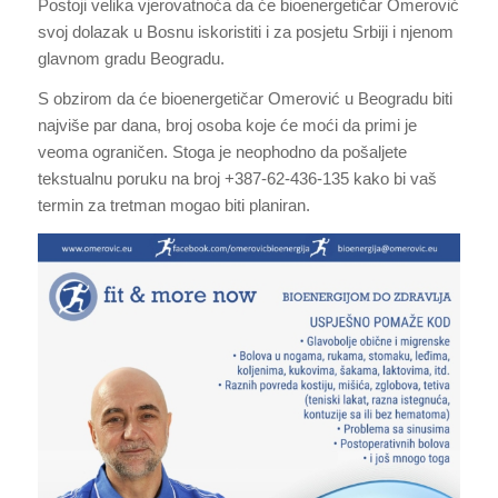
Postoji velika vjerovatnoća da će bioenergetičar Omerović
svoj dolazak u Bosnu iskoristiti i za posjetu Srbiji i njenom
glavnom gradu Beogradu.
S obzirom da će bioenergetičar Omerović u Beogradu biti
najviše par dana, broj osoba koje će moći da primi je
veoma ograničen. Stoga je neophodno da pošaljete
tekstualnu poruku na broj +387-62-436-135 kako bi vaš
termin za tretman mogao biti planiran.