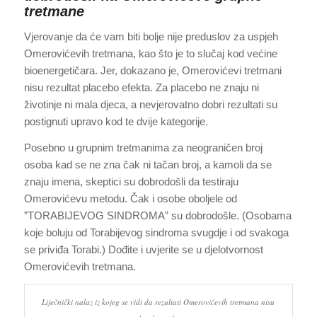
tretmane
Vjerovanje da će vam biti bolje nije preduslov za uspjeh
Omerovićevih tretmana, kao što je to slučaj kod većine
bioenergetičara. Jer, dokazano je, Omerovićevi tretmani
nisu rezultat placebo efekta. Za placebo ne znaju ni
životinje ni mala djeca, a nevjerovatno dobri rezultati su
postignuti upravo kod te dvije kategorije.
Posebno u grupnim tretmanima za neograničen broj
osoba kad se ne zna čak ni tačan broj, a kamoli da se
znaju imena, skeptici su dobrodošli da testiraju
Omerovićevu metodu. Čak i osobe oboljele od
”TORABIJEVOG SINDROMA” su dobrodošle. (Osobama
koje boluju od Torabijevog sindroma svugdje i od svakoga
se priviđa Torabi.) Dođite i uvjerite se u djelotvornost
Omerovićevih tretmana.
Liječnički nalaz iz kojeg se vidi da rezultati Omerovićevih tretmana nisu