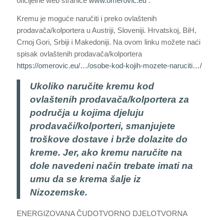
oficijelne web stranice
www.omerovic.eu
.
Kremu je moguće naručiti i preko ovlaštenih
prodavača/kolportera u Austriji, Sloveniji. Hrvatskoj, BiH,
Crnoj Gori, Srbiji i Makedoniji. Na ovom linku možete naći
spisak ovlaštenih prodavača/kolportera
https://omerovic.eu/…/osobe-kod-kojih-mozete-naruciti…/
Ukoliko naručite kremu kod
ovlaštenih prodavača/kolportera za
područja u kojima djeluju
prodavači/kolporteri, smanjujete
troškove dostave i brže dolazite do
kreme. Jer, ako kremu naručite na
dole navedeni način trebate imati na
umu da se krema šalje iz
Nizozemske.
ENERGIZOVANA ČUDOTVORNO DJELOTVORNA