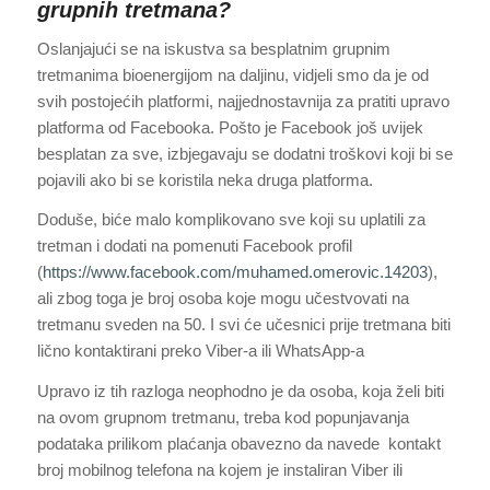
grupnih tretmana?
Oslanjajući se na iskustva sa besplatnim grupnim
tretmanima bioenergijom na daljinu, vidjeli smo da je od
svih postojećih platformi, najjednostavnija za pratiti upravo
platforma od Facebooka. Pošto je Facebook još uvijek
besplatan za sve, izbjegavaju se dodatni troškovi koji bi se
pojavili ako bi se koristila neka druga platforma.
Doduše, biće malo komplikovano sve koji su uplatili za
tretman i dodati na pomenuti Facebook profil
(
https://www.facebook.com/muhamed.omerovic.14203
),
ali zbog toga je broj osoba koje mogu učestvovati na
tretmanu sveden na 50. I svi će učesnici prije tretmana biti
lično kontaktirani preko Viber-a ili WhatsApp-a
Upravo iz tih razloga neophodno je da osoba, koja želi biti
na ovom grupnom tretmanu, treba kod popunjavanja
podataka prilikom plaćanja obavezno da navede kontakt
broj mobilnog telefona na kojem je instaliran Viber ili