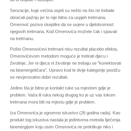
Senzacije, koje većina osjeti su nešto na što ne trebate
obraćati pažnju jer to nije bitno za uspjeh tretmana.
Omerović poziva skeptike da se uvjere u djelotvornost
njegovih tretmana. Kod Omerovića možete čak i spavati
na tretmanu.
Pošto Omerovićevi tretmani nisu rezultat placebo efekta,
Omerovićevom metodom moguće je tretirati djecu i
životinje. Jer ni djeca ni životinje ne trebaju se ”konektovati
na bioenergetičara”. Upravo kod te dvije kategorije postižu
se nevjerovatno dobri rezultati.
Jedino šta je bitno je kontakt ruke sa mjestom gdje je
problem. Vaša ili ruka nekog drugog ko je uz vas tokom
tretmana mora biti na mjestu gdje je problem.
Iza Omerovića je ogromno iskustvo (26 godina rada). Kao
produkt tog iskustva nastala je jedintvena metoda liječenja
bioenergijom koju osim Omerovića ne prektikuje niko i