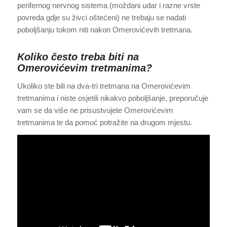
perifernog nervnog sistema (moždani udar i razne vrste
povreda gdje su živci oštećeni) ne trebaju se nadati
poboljšanju tokom niti nakon Omerovićevih tretmana.
Koliko često treba biti na
Omerovićevim tretmanima?
Ukoliko ste bili na dva-tri tretmana na Omerovićevim
tretmanima i niste osjetili nikakvo poboljšanje, preporučuje
vam se da više ne prisustvujete Omerovićevim
tretmanima te da pomoć potražite na drugom mjestu.