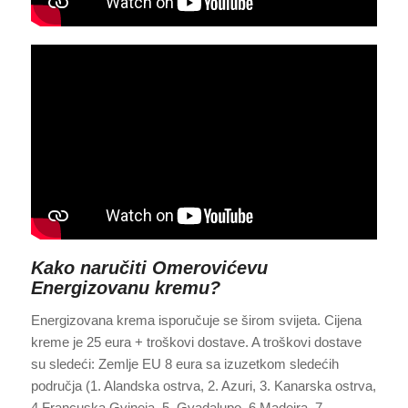
Kako naručiti Omerovićevu
Energizovanu kremu?
Energizovana krema isporučuje se širom svijeta. Cijena
kreme je 25 eura + troškovi dostave. A troškovi dostave
su sledeći: Zemlje EU 8 eura sa izuzetkom sledećih
područja (1. Alandska ostrva, 2. Azuri, 3. Kanarska ostrva,
4.Francuska Gvineja, 5. Gvadalupo, 6.Madeira, 7.