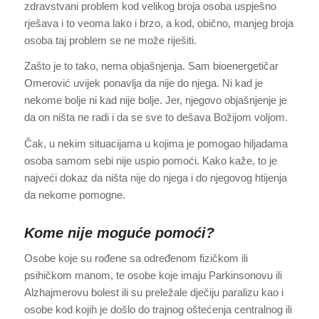
zdravstvani problem kod velikog broja osoba uspješno
rješava i to veoma lako i brzo, a kod, obično, manjeg broja
osoba taj problem se ne može riješiti.
Zašto je to tako, nema objašnjenja. Sam bioenergetičar
Omerović uvijek ponavlja da nije do njega. Ni kad je
nekome bolje ni kad nije bolje. Jer, njegovo objašnjenje je
da on ništa ne radi i da se sve to dešava Božijom voljom.
Čak, u nekim situacijama u kojima je pomogao hiljadama
osoba samom sebi nije uspio pomoći. Kako kaže, to je
najveći dokaz da ništa nije do njega i do njegovog htijenja
da nekome pomogne.
Kome nije moguće pomoći?
Osobe koje su rođene sa određenom fizičkom ili
psihičkom manom, te osobe koje imaju Parkinsonovu ili
Alzhajmerovu bolest ili su preležale dječiju paralizu kao i
osobe kod kojih je došlo do trajnog oštećenja centralnog ili