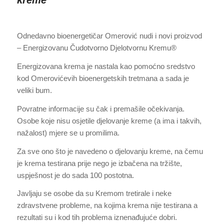
Odnedavno bioenergetičar Omerović nudi i novi proizvod
– Energizovanu Čudotvorno Djelotvornu Kremu®
Energizovana krema je nastala kao pomoćno sredstvo
kod Omerovićevih bioenergetskih tretmana a sada je
veliki bum.
Povratne informacije su čak i premašile očekivanja.
Osobe koje nisu osjetile djelovanje kreme (a ima i takvih,
nažalost) mjere se u promilima.
Za sve ono što je navedeno o djelovanju kreme, na čemu
je krema testirana prije nego je izbačena na tržište,
uspješnost je do sada 100 postotna.
Javljaju se osobe da su Kremom tretirale i neke
zdravstvene probleme, na kojima krema nije testirana a
rezultati su i kod tih problema iznenađujuće dobri.