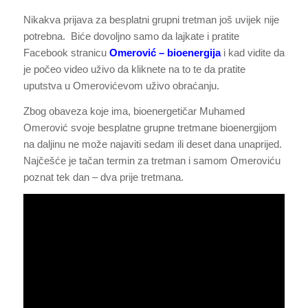
Nikakva prijava za besplatni grupni tretman još uvijek nije
potrebna. Biće dovoljno samo da lajkate i pratite
Facebook stranicu
Omerović – bioenergija
i kad vidite da
je počeo video uživo da kliknete na to te da pratite
uputstva u Omerovićevom uživo obraćanju.
Zbog obaveza koje ima, bioenergetičar Muhamed
Omerović svoje besplatne grupne tretmane bioenergijom
na daljinu ne može najaviti sedam ili deset dana unaprijed.
Najčešće je tačan termin za tretman i samom Omeroviću
poznat tek dan – dva prije tretmana.