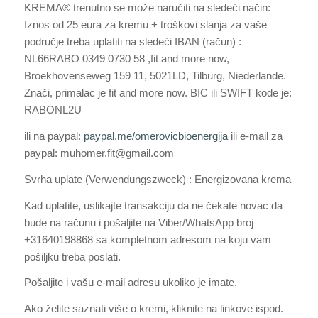
KREMA® trenutno se može naručiti na sledeći način:
Iznos od 25 eura za kremu + troškovi slanja za vaše
područje treba uplatiti na sledeći IBAN (račun) :
NL66RABO 0349 0730 58 ,fit and more now,
Broekhovenseweg 159 11, 5021LD, Tilburg, Niederlande.
Znači, primalac je fit and more now. BIC ili SWIFT kode je:
RABONL2U
ili na paypal:
paypal.me/omerovicbioenergija
ili e-mail za
paypal: muhomer.fit@gmail.com
Svrha uplate (Verwendungszweck) : Energizovana krema
Kad uplatite, uslikajte transakciju da ne čekate novac da
bude na računu i pošaljite na Viber/WhatsApp broj
+31640198868 sa kompletnom adresom na koju vam
pošiljku treba poslati.
Pošaljite i vašu e-mail adresu ukoliko je imate.
Ako želite saznati više o kremi, kliknite na linkove ispod.