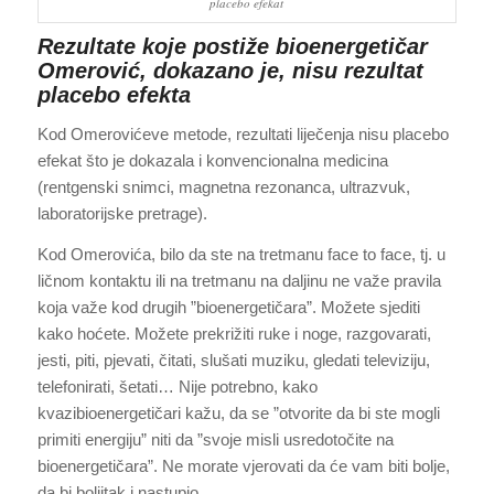
placebo efekat
Rezultate koje postiže bioenergetičar
Omerović, dokazano je, nisu rezultat
placebo efekta
Kod Omerovićeve metode, rezultati liječenja nisu placebo
efekat što je dokazala i konvencionalna medicina
(rentgenski snimci, magnetna rezonanca, ultrazvuk,
laboratorijske pretrage).
Kod Omerovića, bilo da ste na tretmanu face to face, tj. u
ličnom kontaktu ili na tretmanu na daljinu ne važe pravila
koja važe kod drugih ”bioenergetičara”. Možete sjediti
kako hoćete. Možete prekrižiti ruke i noge, razgovarati,
jesti, piti, pjevati, čitati, slušati muziku, gledati televiziju,
telefonirati, šetati… Nije potrebno, kako
kvazibioenergetičari kažu, da se ”otvorite da bi ste mogli
primiti energiju” niti da ”svoje misli usredotočite na
bioenergetičara”. Ne morate vjerovati da će vam biti bolje,
da bi boljitak i nastupio.