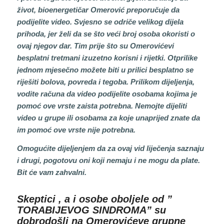
život, bioenergetičar Omerović preporučuje da
podijelite video. Svjesno se odriče velikog dijela
prihoda, jer želi da se što veći broj osoba okoristi o
ovaj njegov dar. Tim prije što su Omerovićevi
besplatni tretmani izuzetno korisni i rijetki. Otprilike
jednom mjesečno možete biti u prilici besplatno se
riješiti bolova, povreda i tegoba. Prilikom dijeljenja,
vodite računa da video podijelite osobama kojima je
pomoć ove vrste zaista potrebna. Nemojte dijeliti
video u grupe ili osobama za koje unaprijed znate da
im pomoć ove vrste nije potrebna.
Omogućite dijeljenjem da za ovaj vid liječenja saznaju
i drugi, pogotovu oni koji nemaju i ne mogu da plate.
Bit će vam zahvalni.
Skeptici , a i osobe oboljele od ”
TORABIJEVOG SINDROMA” su
dobrodošli na Omerovićeve grupne