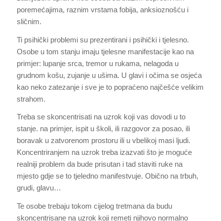
poremećajima, raznim vrstama fobija, anksioznošću i
sličnim.
Ti psihički problemi su prezentirani i psihički i tjelesno.
Osobe u tom stanju imaju tjelesne manifestacije kao na
primjer: lupanje srca, tremor u rukama, nelagoda u
grudnom košu, zujanje u ušima. U glavi i očima se osjeća
kao neko zatezanje i sve je to popraćeno najčešće velikim
strahom.
Treba se skoncentrisati na uzrok koji vas dovodi u to
stanje. na primjer, ispit u školi, ili razgovor za posao, ili
boravak u zatvorenom prostoru ili u vbelikoj masi ljudi.
Koncentriranjem na uzrok treba izazvati što je moguće
realniji problem da bude prisutan i tad staviti ruke na
mjesto gdje se to tjeledno manifestvuje. Obično na trbuh,
grudi, glavu…
Te osobe trebaju tokom cijelog tretmana da budu
skoncentrisane na uzrok koji remeti njihovo normalno