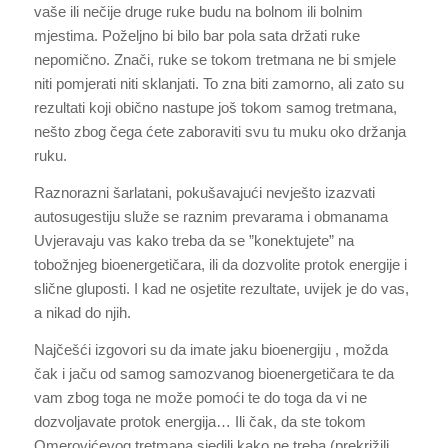
vaše ili nečije druge ruke budu na bolnom ili bolnim
mjestima. Poželjno bi bilo bar pola sata držati ruke
nepomično. Znači, ruke se tokom tretmana ne bi smjele
niti pomjerati niti sklanjati. To zna biti zamorno, ali zato su
rezultati koji obično nastupe još tokom samog tretmana,
nešto zbog čega ćete zaboraviti svu tu muku oko držanja
ruku.
Raznorazni šarlatani, pokušavajući nevješto izazvati
autosugestiju služe se raznim prevarama i obmanama
Uvjeravaju vas kako treba da se ”konektujete” na
tobožnjeg bioenergetičara, ili da dozvolite protok energije i
slične gluposti. I kad ne osjetite rezultate, uvijek je do vas,
a nikad do njih.
Najčešći izgovori su da imate jaku bioenergiju , možda
čak i jaču od samog samozvanog bioenergetičara te da
vam zbog toga ne može pomoći te do toga da vi ne
dozvoljavate protok energija… Ili čak, da ste tokom
Omerovićevog tretmana sjedili kako ne treba (prekrižili