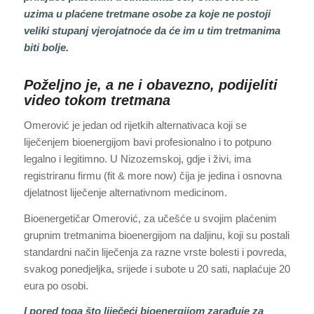
uzima u plaćene tretmane osobe za koje ne postoji
veliki stupanj vjerojatnoće da će im u tim tretmanima
biti bolje.
Poželjno je, a ne i obavezno, podijeliti
video tokom tretmana
Omerović je jedan od rijetkih alternativaca koji se
liječenjem bioenergijom bavi profesionalno i to potpuno
legalno i legitimno. U Nizozemskoj, gdje i živi, ima
registriranu firmu (fit & more now) čija je jedina i osnovna
djelatnost liječenje alternativnom medicinom.
Bioenergetičar Omerović, za učešće u svojim plaćenim
grupnim tretmanima bioenergijom na daljinu, koji su postali
standardni način liječenja za razne vrste bolesti i povreda,
svakog ponedjeljka, srijede i subote u 20 sati, naplaćuje 20
eura po osobi.
I pored toga što liječeći bioenergijom zarađuje za