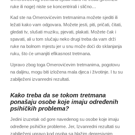
ruke ili noge) niste se koncentrirali i slično…
Kad ste na Omerovićevim tretmanima možete sjediti ili
ležati kako vam odgovara. Možete jesti, piti, pričati, čitati,
gledati tv, slušati muziku, pjevati, plakati. Možete čak i
spavati, ali u tom slučaju neko drugi treba da vam drži
ruke na bolnom mjestu jer u snu može doći do sklanjanja
ruku, što će umanjiti efikasnost tretmana.
Upravo zbog toga Omerovićevim tretmanima, pogotovu
na daljinu, mogu biti izložena mala djeca i životinje. I tu su
zabilježeni izvanredni rezultati.
Kako treba da se tokom tretmana
ponašaju osobe koje imaju određenih
psihičkih problema?
Jedini izuzetak od gore navedenog su osobe koje imaju
određene psihičke probleme. Jer, Izvanredni rezultati su
zabilježeni upravo kod osoba sa blažim depresivnim