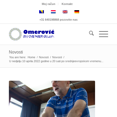
Moj račun
Kontakt
+31 640198868 pozovite nas
Novosti
You are here:
Home
/
Novosti
/
Novosti
/
U nedjelju 10 aprila 2022 godine u 20 sati po srednjeevropskom vremenu...