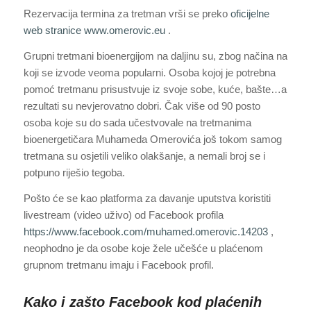
Rezervacija termina za tretman vrši se preko
oficijelne
web stranice www.omerovic.eu
.
Grupni tretmani bioenergijom na daljinu su, zbog načina na
koji se izvode veoma popularni. Osoba kojoj je potrebna
pomoć tretmanu prisustvuje iz svoje sobe, kuće, bašte…a
rezultati su nevjerovatno dobri. Čak više od 90 posto
osoba koje su do sada učestvovale na tretmanima
bioenergetičara Muhameda Omerovića još tokom samog
tretmana su osjetili veliko olakšanje, a nemali broj se i
potpuno riješio tegoba.
Pošto će se kao platforma za davanje uputstva koristiti
livestream (video uživo) od Facebook profila
https://www.facebook.com/muhamed.omerovic.14203
,
neophodno je da osobe koje žele učešće u plaćenom
grupnom tretmanu imaju i Facebook profil.
Kako i zašto Facebook kod plaćenih