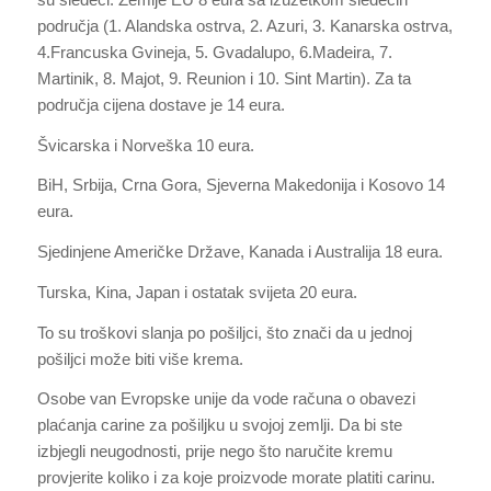
područja (1. Alandska ostrva, 2. Azuri, 3. Kanarska ostrva,
4.Francuska Gvineja, 5. Gvadalupo, 6.Madeira, 7.
Martinik, 8. Majot, 9. Reunion i 10. Sint Martin). Za ta
područja cijena dostave je 14 eura.
Švicarska i Norveška 10 eura.
BiH, Srbija, Crna Gora, Sjeverna Makedonija i Kosovo 14
eura.
Sjedinjene Američke Države, Kanada i Australija 18 eura.
Turska, Kina, Japan i ostatak svijeta 20 eura.
To su troškovi slanja po pošiljci, što znači da u jednoj
pošiljci može biti više krema.
Osobe van Evropske unije da vode računa o obavezi
plaćanja carine za pošiljku u svojoj zemlji. Da bi ste
izbjegli neugodnosti, prije nego što naručite kremu
provjerite koliko i za koje proizvode morate platiti carinu.