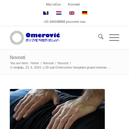
Moj račun
Kontakt
+31 640198868 pozovite nas
Novosti
You are here:
Home
/
Novosti
/
Novosti
/
U nedjelju, 23. 6. 2024. u 20 sati Omerovićev besplatni grupni tretman ...