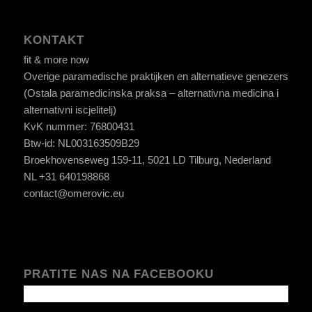
KONTAKT
fit & more now
Overige paramedische praktijken en alternatieve genezers
(Ostala paramedicinska praksa – alternativna medicina i
alternativni iscjelitelj)
KvK nummer: 76800431
Btw-id: NL003163509B29
Broekhovenseweg 159-11, 5021 LD Tilburg, Nederland
NL +31 640198868
contact@omerovic.eu
PRATITE NAS NA FACEBOOKU