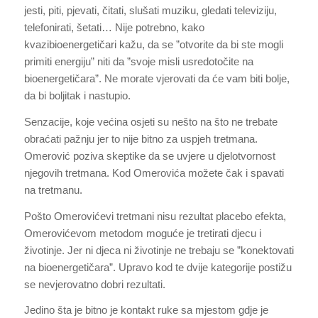
jesti, piti, pjevati, čitati, slušati muziku, gledati televiziju,
telefonirati, šetati… Nije potrebno, kako
kvazibioenergetičari kažu, da se ”otvorite da bi ste mogli
primiti energiju” niti da ”svoje misli usredotočite na
bioenergetičara”. Ne morate vjerovati da će vam biti bolje,
da bi boljitak i nastupio.
Senzacije, koje većina osjeti su nešto na što ne trebate
obraćati pažnju jer to nije bitno za uspjeh tretmana.
Omerović poziva skeptike da se uvjere u djelotvornost
njegovih tretmana. Kod Omerovića možete čak i spavati
na tretmanu.
Pošto Omerovićevi tretmani nisu rezultat placebo efekta,
Omerovićevom metodom moguće je tretirati djecu i
životinje. Jer ni djeca ni životinje ne trebaju se ”konektovati
na bioenergetičara”. Upravo kod te dvije kategorije postižu
se nevjerovatno dobri rezultati.
Jedino šta je bitno je kontakt ruke sa mjestom gdje je