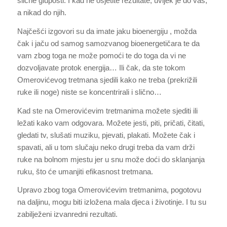
slične gluposti. I kad ne osjetite rezultate, uvijek je do vas,
a nikad do njih.
Najčešći izgovori su da imate jaku bioenergiju , možda
čak i jaču od samog samozvanog bioenergetičara te da
vam zbog toga ne može pomoći te do toga da vi ne
dozvoljavate protok energija… Ili čak, da ste tokom
Omerovićevog tretmana sjedili kako ne treba (prekrižili
ruke ili noge) niste se koncentrirali i slično…
Kad ste na Omerovićevim tretmanima možete sjediti ili
ležati kako vam odgovara. Možete jesti, piti, pričati, čitati,
gledati tv, slušati muziku, pjevati, plakati. Možete čak i
spavati, ali u tom slučaju neko drugi treba da vam drži
ruke na bolnom mjestu jer u snu može doći do sklanjanja
ruku, što će umanjiti efikasnost tretmana.
Upravo zbog toga Omerovićevim tretmanima, pogotovu
na daljinu, mogu biti izložena mala djeca i životinje. I tu su
zabilježeni izvanredni rezultati.