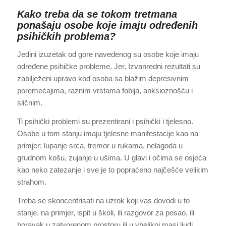
Kako treba da se tokom tretmana
ponašaju osobe koje imaju određenih
psihičkih problema?
Jedini izuzetak od gore navedenog su osobe koje imaju
određene psihičke probleme. Jer, Izvanredni rezultati su
zabilježeni upravo kod osoba sa blažim depresivnim
poremećajima, raznim vrstama fobija, anksioznošću i
sličnim.
Ti psihički problemi su prezentirani i psihički i tjelesno.
Osobe u tom stanju imaju tjelesne manifestacije kao na
primjer: lupanje srca, tremor u rukama, nelagoda u
grudnom košu, zujanje u ušima. U glavi i očima se osjeća
kao neko zatezanje i sve je to popraćeno najčešće velikim
strahom.
Treba se skoncentrisati na uzrok koji vas dovodi u to
stanje. na primjer, ispit u školi, ili razgovor za posao, ili
boravak u zatvorenom prostoru ili u vbelikoj masi ljudi.