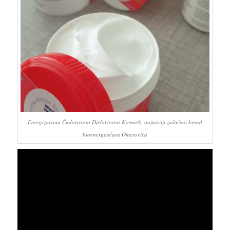
Energizovana Čudotvorno Djelotvorna Krema®, najnoviji zaštićeni brend
bioenergetičara Omerovića