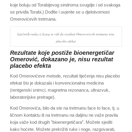
koje boluju od Torabijevog sindroma svugdje i od svakoga
se priviđa Torabi.) Dođite i uvjerite se u djelotvornost
Omerovićevih tretmana.
Liječnički nalaz iz kojeg se vidi da rezultati Omerovićevih tretmana nisu
placebo efekat
Rezultate koje postiže bioenergetičar
Omerović, dokazano je, nisu rezultat
placebo efekta
Kod Omerovićeve metode, rezultati liječenja nisu placebo
efekat što je dokazala i konvencionalna medicina
(rentgenski snimci, magnetna rezonanca, ultrazvuk,
laboratorijske pretrage).
Kod Omerovića, bilo da ste na tretmanu face to face, tj. u
ličnom kontaktu ili na tretmanu na daljinu ne važe pravila
koja važe kod drugih ”bioenergetičara”. Možete sjediti
kako hoćete. Možete prekrižiti ruke i noge, razgovarati,