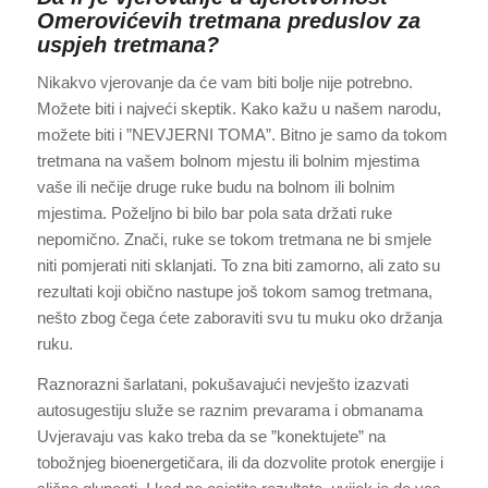
Omerovićevih tretmana preduslov za
uspjeh tretmana?
Nikakvo vjerovanje da će vam biti bolje nije potrebno.
Možete biti i najveći skeptik. Kako kažu u našem narodu,
možete biti i ”NEVJERNI TOMA”. Bitno je samo da tokom
tretmana na vašem bolnom mjestu ili bolnim mjestima
vaše ili nečije druge ruke budu na bolnom ili bolnim
mjestima. Poželjno bi bilo bar pola sata držati ruke
nepomično. Znači, ruke se tokom tretmana ne bi smjele
niti pomjerati niti sklanjati. To zna biti zamorno, ali zato su
rezultati koji obično nastupe još tokom samog tretmana,
nešto zbog čega ćete zaboraviti svu tu muku oko držanja
ruku.
Raznorazni šarlatani, pokušavajući nevješto izazvati
autosugestiju služe se raznim prevarama i obmanama
Uvjeravaju vas kako treba da se ”konektujete” na
tobožnjeg bioenergetičara, ili da dozvolite protok energije i