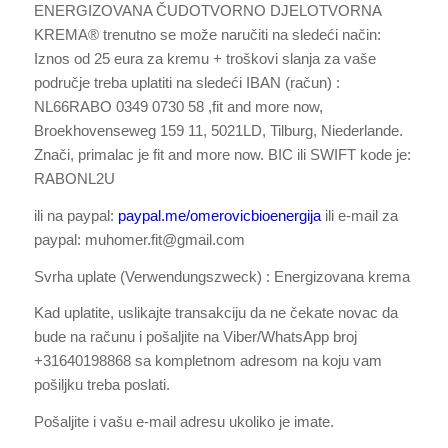
ENERGIZOVANA ČUDOTVORNO DJELOTVORNA
KREMA® trenutno se može naručiti na sledeći način:
Iznos od 25 eura za kremu + troškovi slanja za vaše
područje treba uplatiti na sledeći IBAN (račun) :
NL66RABO 0349 0730 58 ,fit and more now,
Broekhovenseweg 159 11, 5021LD, Tilburg, Niederlande.
Znači, primalac je fit and more now. BIC ili SWIFT kode je:
RABONL2U
ili na paypal:
paypal.me/omerovicbioenergija
ili e-mail za
paypal: muhomer.fit@gmail.com
Svrha uplate (Verwendungszweck) : Energizovana krema
Kad uplatite, uslikajte transakciju da ne čekate novac da
bude na računu i pošaljite na Viber/WhatsApp broj
+31640198868 sa kompletnom adresom na koju vam
pošiljku treba poslati.
Pošaljite i vašu e-mail adresu ukoliko je imate.