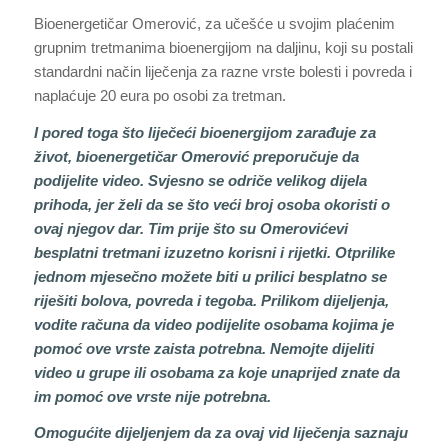
Bioenergetičar Omerović, za učešće u svojim plaćenim
grupnim tretmanima bioenergijom na daljinu, koji su postali
standardni način liječenja za razne vrste bolesti i povreda i
naplaćuje 20 eura po osobi za tretman.
I pored toga što liječeći bioenergijom zarađuje za
život, bioenergetičar Omerović preporučuje da
podijelite video. Svjesno se odriče velikog dijela
prihoda, jer želi da se što veći broj osoba okoristi o
ovaj njegov dar. Tim prije što su Omerovićevi
besplatni tretmani izuzetno korisni i rijetki. Otprilike
jednom mjesečno možete biti u prilici besplatno se
riješiti bolova, povreda i tegoba. Prilikom dijeljenja,
vodite računa da video podijelite osobama kojima je
pomoć ove vrste zaista potrebna. Nemojte dijeliti
video u grupe ili osobama za koje unaprijed znate da
im pomoć ove vrste nije potrebna.
Omogućite dijeljenjem da za ovaj vid liječenja saznaju