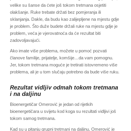
velike su šanse da ćete još tokom tretmana osjetiti
olakšanje. Ruke trebate držati bez pomjeranja ili
sklanjanja. Dakle, da budu kao zalijepljene na mjestu gdje
je problem. Što duže budete držali ruke na mjestu gdje je
problem, veća je vjerovatnoća da će rezultat biti
zadovoljavajući.
Ako imate više problema, možete u pomoć pozvati
članove familije, prijatelje, komšije…da vam pomognu.
Jer, tokom tretmana moguće je tretirati istovremeno više
problema, ali je u tom slučaju potrebno da bude više ruku.
Rezultat vidljiv odmah tokom tretmana
i na daljinu
Bioenergetičar Omerović je jedan od rijetkih
bioenergetičara u svijetu kod koga su rezultati vidljivi još
tokom samog tretmana.
Kad su u pitanju grupni tretmani na daljinu, Omerović je