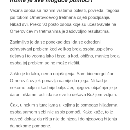
Kome je sve moguće pomoći?
Većina osoba sa raznim vrstama bolesti, povreda i tegoba
još tokom Omerovićevog tretmana osjeti poboljšanje.
Nikad svi. Preko 90 posto osoba koje su učestvavale na
Omerovićevim tretmanima je zadovoljno rezultatima.
Zanimljivo je da se ponekad desi da se određeni
zdravstvani problem kod velikog broja osoba uspješno
rješava i to veoma lako i brzo, a kod, obično, manjeg broja
osoba taj problem se ne može riješiti.
Zašto je to tako, nema objašnjenja. Sam bioenergetičar
Omerović uvijek ponavlja da nije do njega. Ni kad je
nekome bolje ni kad nije bolje. Jer, njegovo objašnjenje je
da on ništa ne radi i da se sve to dešava Božijom voljom.
Čak, u nekim situacijama u kojima je pomogao hiljadama
osoba samom sebi nije uspio pomoći. Kako kaže, to je
najveći dokaz da ništa nije do njega i do njegovog htijenja
da nekome pomogne.