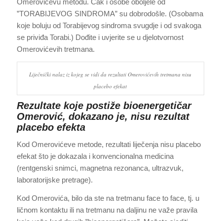
Omerovićevu metodu. Čak i osobe oboljele od
”TORABIJEVOG SINDROMA” su dobrodošle. (Osobama
koje boluju od Torabijevog sindroma svugdje i od svakoga
se priviđa Torabi.) Dođite i uvjerite se u djelotvornost
Omerovićevih tretmana.
Liječnički nalaz iz kojeg se vidi da rezultati Omerovićevih tretmana nisu
placebo efekat
Rezultate koje postiže bioenergetičar
Omerović, dokazano je, nisu rezultat
placebo efekta
Kod Omerovićeve metode, rezultati liječenja nisu placebo
efekat što je dokazala i konvencionalna medicina
(rentgenski snimci, magnetna rezonanca, ultrazvuk,
laboratorijske pretrage).
Kod Omerovića, bilo da ste na tretmanu face to face, tj. u
ličnom kontaktu ili na tretmanu na daljinu ne važe pravila