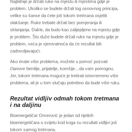
Najbitnije je držati ruke na mjestu ili mjestima gdje je
problem. Ukoliko se budete držali tog osnovnog principa,
velike su šanse da ćete još tokom tretmana osjetiti
olakšanje. Ruke trebate držati bez pomjeranja ili
sklanjanja. Dakle, da budu kao zalijepljene na mjestu gdje
je problem. Što duže budete držali ruke na mjestu gdje je
problem, veća je vjerovatnoća da će rezultat biti
zadovoljavajući.
Ako imate više problema, možete u pomoć pozvati
članove familije, prijatelje, komšije…da vam pomognu.
Jer, tokom tretmana moguće je tretirati istovremeno više
problema, ali je u tom slučaju potrebno da bude više ruku.
Rezultat vidljiv odmah tokom tretmana
i na daljinu
Bioenergetičar Omerović je jedan od rijetkih
bioenergetičara u svijetu kod koga su rezultati vidljivi još
tokom samog tretmana.