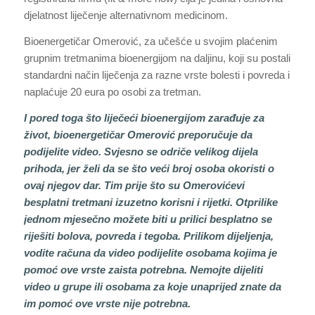
djelatnost liječenje alternativnom medicinom.
Bioenergetičar Omerović, za učešće u svojim plaćenim
grupnim tretmanima bioenergijom na daljinu, koji su postali
standardni način liječenja za razne vrste bolesti i povreda i
naplaćuje 20 eura po osobi za tretman.
I pored toga što liječeći bioenergijom zarađuje za
život, bioenergetičar Omerović preporučuje da
podijelite video. Svjesno se odriče velikog dijela
prihoda, jer želi da se što veći broj osoba okoristi o
ovaj njegov dar. Tim prije što su Omerovićevi
besplatni tretmani izuzetno korisni i rijetki. Otprilike
jednom mjesečno možete biti u prilici besplatno se
riješiti bolova, povreda i tegoba. Prilikom dijeljenja,
vodite računa da video podijelite osobama kojima je
pomoć ove vrste zaista potrebna. Nemojte dijeliti
video u grupe ili osobama za koje unaprijed znate da
im pomoć ove vrste nije potrebna.