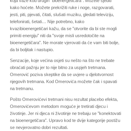
koja važe kod drugih ”bioenergetičara”. Možete sjediti
kako hoćete. Možete prekrižiti ruke i noge, razgovarati,
jesti, piti, pjevati, čitati, slušati muziku, gledati televiziju,
telefonirati, šetati… Nije potrebno, kako
kvazibioenergetičari kažu, da se ”otvorite da bi ste mogli
primiti energiju” niti da ”svoje misli usredotočite na
bioenergetičara”. Ne morate vjerovati da će vam biti bolje,
da bi boljitak i nastupio.
Senzacije, koje većina osjeti su nešto na što ne trebate
obraćati pažnju jer to nije bitno za uspjeh tretmana.
Omerović poziva skeptike da se uvjere u djelotvornost
njegovih tretmana. Kod Omerovića možete čak i spavati
na tretmanu.
Pošto Omerovićevi tretmani nisu rezultat placebo efekta,
Omerovićevom metodom moguće je tretirati djecu i
životinje. Jer ni djeca ni životinje ne trebaju se ”konektovati
na bioenergetičara”. Upravo kod te dvije kategorije postižu
se nevjerovatno dobri rezultati.