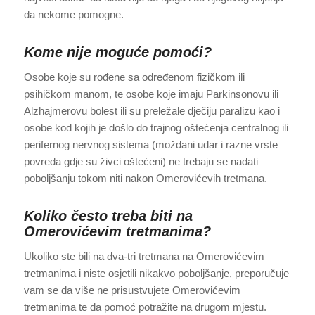
da nekome pomogne.
Kome nije moguće pomoći?
Osobe koje su rođene sa određenom fizičkom ili
psihičkom manom, te osobe koje imaju Parkinsonovu ili
Alzhajmerovu bolest ili su preležale dječiju paralizu kao i
osobe kod kojih je došlo do trajnog oštećenja centralnog ili
perifernog nervnog sistema (moždani udar i razne vrste
povreda gdje su živci oštećeni) ne trebaju se nadati
poboljšanju tokom niti nakon Omerovićevih tretmana.
Koliko često treba biti na
Omerovićevim tretmanima?
Ukoliko ste bili na dva-tri tretmana na Omerovićevim
tretmanima i niste osjetili nikakvo poboljšanje, preporučuje
vam se da više ne prisustvujete Omerovićevim
tretmanima te da pomoć potražite na drugom mjestu.