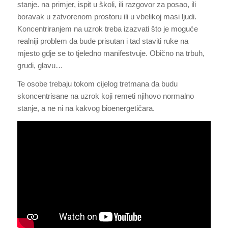
stanje. na primjer, ispit u školi, ili razgovor za posao, ili
boravak u zatvorenom prostoru ili u vbelikoj masi ljudi.
Koncentriranjem na uzrok treba izazvati što je moguće
realniji problem da bude prisutan i tad staviti ruke na
mjesto gdje se to tjeledno manifestvuje. Obično na trbuh,
grudi, glavu…
Te osobe trebaju tokom cijelog tretmana da budu
skoncentrisane na uzrok koji remeti njihovo normalno
stanje, a ne ni na kakvog bioenergetičara.