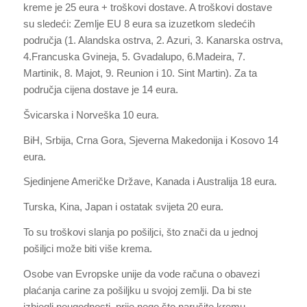
kreme je 25 eura + troškovi dostave. A troškovi dostave
su sledeći: Zemlje EU 8 eura sa izuzetkom sledećih
područja (1. Alandska ostrva, 2. Azuri, 3. Kanarska ostrva,
4.Francuska Gvineja, 5. Gvadalupo, 6.Madeira, 7.
Martinik, 8. Majot, 9. Reunion i 10. Sint Martin). Za ta
područja cijena dostave je 14 eura.
Švicarska i Norveška 10 eura.
BiH, Srbija, Crna Gora, Sjeverna Makedonija i Kosovo 14
eura.
Sjedinjene Američke Države, Kanada i Australija 18 eura.
Turska, Kina, Japan i ostatak svijeta 20 eura.
To su troškovi slanja po pošiljci, što znači da u jednoj
pošiljci može biti više krema.
Osobe van Evropske unije da vode računa o obavezi
plaćanja carine za pošiljku u svojoj zemlji. Da bi ste
izbjegli neugodnosti, prije nego što naručite kremu