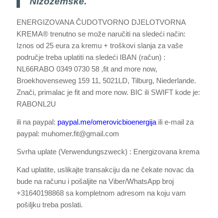
Nizozemske.
ENERGIZOVANA ČUDOTVORNO DJELOTVORNA
KREMA® trenutno se može naručiti na sledeći način:
Iznos od 25 eura za kremu + troškovi slanja za vaše
područje treba uplatiti na sledeći IBAN (račun) :
NL66RABO 0349 0730 58 ,fit and more now,
Broekhovenseweg 159 11, 5021LD, Tilburg, Niederlande.
Znači, primalac je fit and more now. BIC ili SWIFT kode je:
RABONL2U
ili na paypal:
paypal.me/omerovicbioenergija
ili e-mail za
paypal: muhomer.fit@gmail.com
Svrha uplate (Verwendungszweck) : Energizovana krema
Kad uplatite, uslikajte transakciju da ne čekate novac da
bude na računu i pošaljite na Viber/WhatsApp broj
+31640198868 sa kompletnom adresom na koju vam
pošiljku treba poslati.