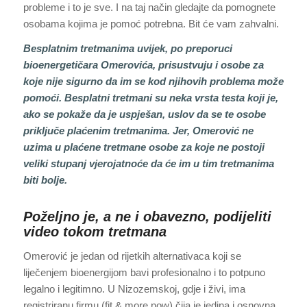
probleme i to je sve. I na taj način gledajte da pomognete
osobama kojima je pomoć potrebna. Bit će vam zahvalni.
Besplatnim tretmanima uvijek, po preporuci
bioenergetičara Omerovića, prisustvuju i osobe za
koje nije sigurno da im se kod njihovih problema može
pomoći. Besplatni tretmani su neka vrsta testa koji je,
ako se pokaže da je uspješan, uslov da se te osobe
priključe plaćenim tretmanima. Jer, Omerović ne
uzima u plaćene tretmane osobe za koje ne postoji
veliki stupanj vjerojatnoće da će im u tim tretmanima
biti bolje.
Poželjno je, a ne i obavezno, podijeliti
video tokom tretmana
Omerović je jedan od rijetkih alternativaca koji se
liječenjem bioenergijom bavi profesionalno i to potpuno
legalno i legitimno. U Nizozemskoj, gdje i živi, ima
registriranu firmu (fit & more now) čija je jedina i osnovna