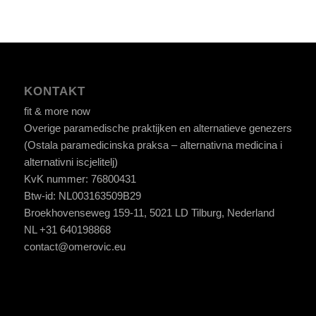
KONTAKT
fit & more now
Overige paramedische praktijken en alternatieve genezers
(Ostala paramedicinska praksa – alternativna medicina i
alternativni iscjelitelj)
KvK nummer: 76800431
Btw-id: NL003163509B29
Broekhovenseweg 159-11, 5021 LD Tilburg, Nederland
NL +31 640198868
contact@omerovic.eu