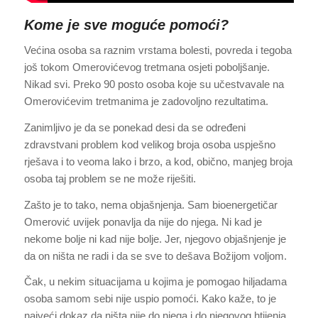
Kome je sve moguće pomoći?
Većina osoba sa raznim vrstama bolesti, povreda i tegoba
još tokom Omerovićevog tretmana osjeti poboljšanje.
Nikad svi. Preko 90 posto osoba koje su učestvavale na
Omerovićevim tretmanima je zadovoljno rezultatima.
Zanimljivo je da se ponekad desi da se određeni
zdravstvani problem kod velikog broja osoba uspješno
rješava i to veoma lako i brzo, a kod, obično, manjeg broja
osoba taj problem se ne može riješiti.
Zašto je to tako, nema objašnjenja. Sam bioenergetičar
Omerović uvijek ponavlja da nije do njega. Ni kad je
nekome bolje ni kad nije bolje. Jer, njegovo objašnjenje je
da on ništa ne radi i da se sve to dešava Božijom voljom.
Čak, u nekim situacijama u kojima je pomogao hiljadama
osoba samom sebi nije uspio pomoći. Kako kaže, to je
najveći dokaz da ništa nije do njega i do njegovog htijenja