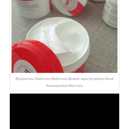
Energizovana Čudotvorno Djelotvorna Krema®, najnoviji zaštićeni brend
bioenergetičara Omerovića