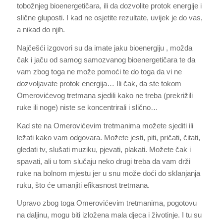
tobožnjeg bioenergetičara, ili da dozvolite protok energije i
slične gluposti. I kad ne osjetite rezultate, uvijek je do vas,
a nikad do njih.
Najčešći izgovori su da imate jaku bioenergiju , možda
čak i jaču od samog samozvanog bioenergetičara te da
vam zbog toga ne može pomoći te do toga da vi ne
dozvoljavate protok energija… Ili čak, da ste tokom
Omerovićevog tretmana sjedili kako ne treba (prekrižili
ruke ili noge) niste se koncentrirali i slično…
Kad ste na Omerovićevim tretmanima možete sjediti ili
ležati kako vam odgovara. Možete jesti, piti, pričati, čitati,
gledati tv, slušati muziku, pjevati, plakati. Možete čak i
spavati, ali u tom slučaju neko drugi treba da vam drži
ruke na bolnom mjestu jer u snu može doći do sklanjanja
ruku, što će umanjiti efikasnost tretmana.
Upravo zbog toga Omerovićevim tretmanima, pogotovu
na daljinu, mogu biti izložena mala djeca i životinje. I tu su