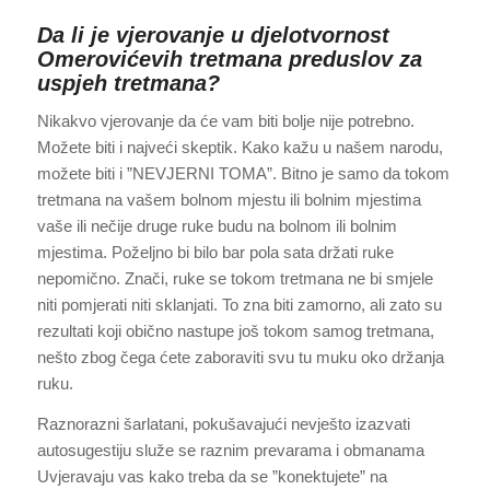
Da li je vjerovanje u djelotvornost
Omerovićevih tretmana preduslov za
uspjeh tretmana?
Nikakvo vjerovanje da će vam biti bolje nije potrebno.
Možete biti i najveći skeptik. Kako kažu u našem narodu,
možete biti i ”NEVJERNI TOMA”. Bitno je samo da tokom
tretmana na vašem bolnom mjestu ili bolnim mjestima
vaše ili nečije druge ruke budu na bolnom ili bolnim
mjestima. Poželjno bi bilo bar pola sata držati ruke
nepomično. Znači, ruke se tokom tretmana ne bi smjele
niti pomjerati niti sklanjati. To zna biti zamorno, ali zato su
rezultati koji obično nastupe još tokom samog tretmana,
nešto zbog čega ćete zaboraviti svu tu muku oko držanja
ruku.
Raznorazni šarlatani, pokušavajući nevješto izazvati
autosugestiju služe se raznim prevarama i obmanama
Uvjeravaju vas kako treba da se ”konektujete” na